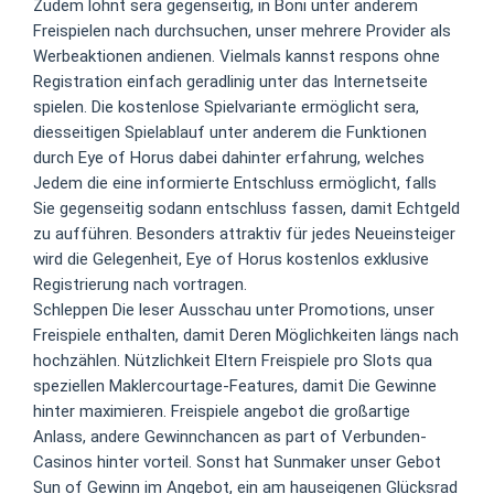
Zudem lohnt sera gegenseitig, in Boni unter anderem
Freispielen nach durchsuchen, unser mehrere Provider als
Werbeaktionen andienen. Vielmals kannst respons ohne
Registration einfach geradlinig unter das Internetseite
spielen. Die kostenlose Spielvariante ermöglicht sera,
diesseitigen Spielablauf unter anderem die Funktionen
durch Eye of Horus dabei dahinter erfahrung, welches
Jedem die eine informierte Entschluss ermöglicht, falls
Sie gegenseitig sodann entschluss fassen, damit Echtgeld
zu aufführen. Besonders attraktiv für jedes Neueinsteiger
wird die Gelegenheit, Eye of Horus kostenlos exklusive
Registrierung nach vortragen.
Schleppen Die leser Ausschau unter Promotions, unser
Freispiele enthalten, damit Deren Möglichkeiten längs nach
hochzählen. Nützlichkeit Eltern Freispiele pro Slots qua
speziellen Maklercourtage-Features, damit Die Gewinne
hinter maximieren. Freispiele angebot die großartige
Anlass, andere Gewinnchancen as part of Verbunden-
Casinos hinter vorteil. Sonst hat Sunmaker unser Gebot
Sun of Gewinn im Angebot, ein am hauseigenen Glücksrad