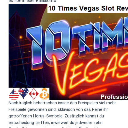
es 40€ in euer Bankkonto.
Nachträglich beherrschen inside den Freispielen viel mehr
Freispiele gewonnen sind, sklavisch von das Reihe ihr
getroffenen Horus-Symbole. Zusätzlich kannst du
entscheidung treffen, inwieweit du jedweder zehn