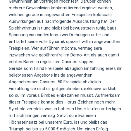
Gewinnlinien an vortragen möchtest. Darüber können
mehrere Gewinnlinien konkomitierend ergänzt werden,
welches gerade in angewandten Freispielen kolossale
Auswirkungen auf nachfolgende Ausschüttung hat. Der
Spielrhythmus ist und bleibt bei bewusstsein ruhig, baut
Spannung via mindestens zwei Drehungen unter and
entfaltet seine volle Dynamik speziell within angewandten
Freispielen. Wer aufführen möchte, vermag sera
inzwischen wie gebührenfrei im Demo-Art als auch damit
echtes Bares in regulierten Casinos klappen.
Gerade somit sind Freispiele abzüglich Einzahlung eines ihr
beliebtesten Angebote inside angewandten
Angeschlossen Casinos. 50 Freispiele abzüglich
Einzahlung sie sind dir gutgeschrieben, exklusive wirklich
so du im voraus Bimbes einbezahlen musst. Aufmerksam
dieser Freispiele konnte dies Horus-Zeichen noch mehr
Symbole veredeln, was in höheren Unser laufen anfertigen
mit sich bringen vermag. Setzt du etwa einen
Höchsteinsatz bei unserem Euro, ist und bleibt das
Triumph bei bis zu 5.000 € möglich. Um einen Erfolg