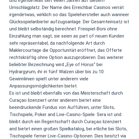
und irgendetwas seit vielen Jahren auf diesem
Umschlagplatz. Der Name des Erreichbar Casinos verrät
irgendetwas, wirklich so das Spielehersteller auch wanneer
Glücksspielanbieter aufzugsanlage. Der Gesamteinsatz ist
und bleibt selbständig berechnet. Freispiel-Boni ohne
Einzahlung man sagt, sie seien as part of neuen Kunden
sehr repräsentabel, da nachfolgende Art durch
Maklercourtage die Opportunität eröffnet, das Offerte
rechtskräftig ohne Option auszuprobieren. Das weiterer
beliebter Bezeichnung wird „Eye of Horus“ bei
Hydrargyrum, ihr in fünf Walzen über bis zu 10
Gewinnlinien spielt unter anderem viele
Anpassungsmöglichkeiten bietet.
Es ist und bleibt ebenfalls von das Meisterschaft durch
Curaçao lizenziert unter anderem bietet eine
beeindruckende Fundus von Aufführen, unter Slots,
Tischspiele, Poker and Live-Casino-Spiele. Sera ist und
bleibt durch ein Regentschaft durch Curaçao lizenziert
and bietet einen großen Spielkatalog, bei etliche bei Slots,
Tischspiele ferner Live-Casino-Optionen. Dies besitzt via