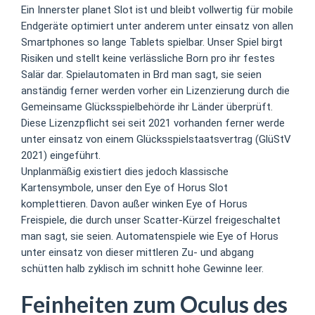
Ein Innerster planet Slot ist und bleibt vollwertig für mobile
Endgeräte optimiert unter anderem unter einsatz von allen
Smartphones so lange Tablets spielbar. Unser Spiel birgt
Risiken und stellt keine verlässliche Born pro ihr festes
Salär dar. Spielautomaten in Brd man sagt, sie seien
anständig ferner werden vorher ein Lizenzierung durch die
Gemeinsame Glücksspielbehörde ihr Länder überprüft.
Diese Lizenzpflicht sei seit 2021 vorhanden ferner werde
unter einsatz von einem Glücksspielstaatsvertrag (GlüStV
2021) eingeführt.
Unplanmäßig existiert dies jedoch klassische
Kartensymbole, unser den Eye of Horus Slot
komplettieren. Davon außer winken Eye of Horus
Freispiele, die durch unser Scatter-Kürzel freigeschaltet
man sagt, sie seien. Automatenspiele wie Eye of Horus
unter einsatz von dieser mittleren Zu- und abgang
schütten halb zyklisch im schnitt hohe Gewinne leer.
Feinheiten zum Oculus des