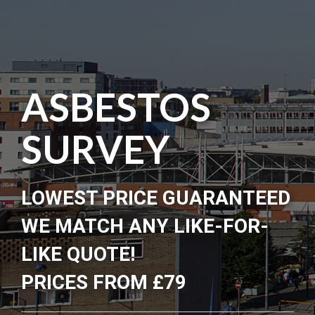
ASBESTOS
SURVEY
LOWEST PRICE GUARANTEED
WE MATCH ANY LIKE-FOR-
LIKE QUOTE!
PRICES FROM £79