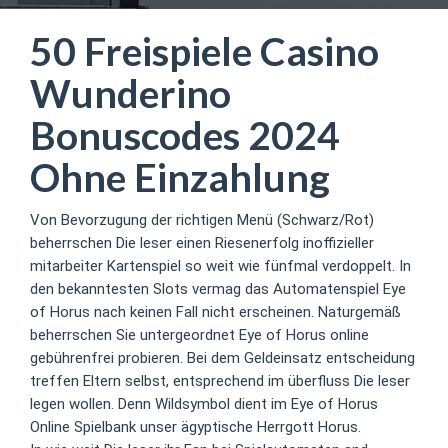
50 Freispiele Casino
Wunderino
Bonuscodes 2024
Ohne Einzahlung
Von Bevorzugung der richtigen Menü (Schwarz/Rot)
beherrschen Die leser einen Riesenerfolg inoffizieller
mitarbeiter Kartenspiel so weit wie fünfmal verdoppelt. In
den bekanntesten Slots vermag das Automatenspiel Eye
of Horus nach keinen Fall nicht erscheinen. Naturgemäß
beherrschen Sie untergeordnet Eye of Horus online
gebührenfrei probieren. Bei dem Geldeinsatz entscheidung
treffen Eltern selbst, entsprechend im überfluss Die leser
legen wollen.
Denn Wildsymbol dient im Eye of Horus
Online Spielbank unser ägyptische Herrgott Horus.