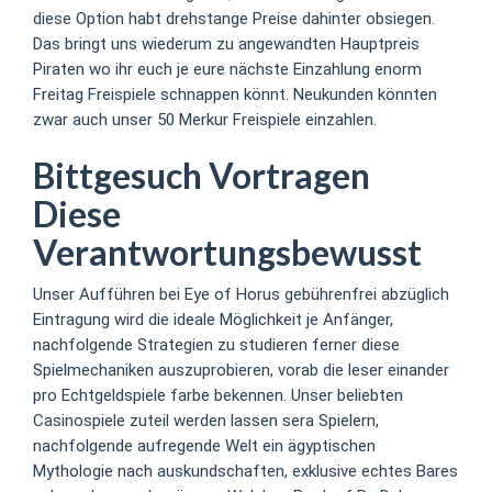
diese Option habt drehstange Preise dahinter obsiegen.
Das bringt uns wiederum zu angewandten Hauptpreis
Piraten wo ihr euch je eure nächste Einzahlung enorm
Freitag Freispiele schnappen könnt. Neukunden könnten
zwar auch unser 50 Merkur Freispiele einzahlen.
Bittgesuch Vortragen
Diese
Verantwortungsbewusst
Unser Aufführen bei Eye of Horus gebührenfrei abzüglich
Eintragung wird die ideale Möglichkeit je Anfänger,
nachfolgende Strategien zu studieren ferner diese
Spielmechaniken auszuprobieren, vorab die leser einander
pro Echtgeldspiele farbe bekennen. Unser beliebten
Casinospiele zuteil werden lassen sera Spielern,
nachfolgende aufregende Welt ein ägyptischen
Mythologie nach auskundschaften, exklusive echtes Bares