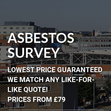
ASBESTOS
SURVEY
LOWEST PRICE GUARANTEED
WE MATCH ANY LIKE-FOR-
LIKE QUOTE!
PRICES FROM £79