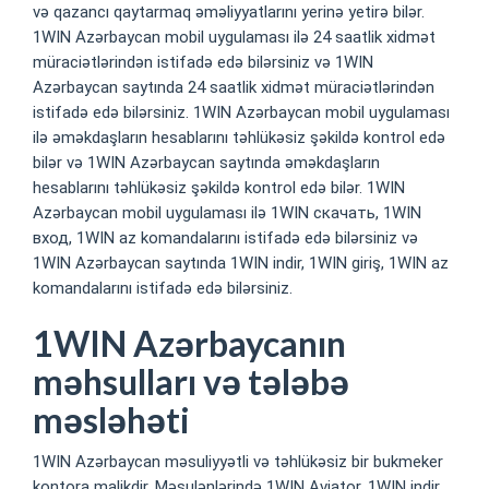
və qazancı qaytarmaq əməliyyatlarını yerinə yetirə bilər.
1WIN Azərbaycan mobil uygulaması ilə 24 saatlik xidmət
müraciətlərindən istifadə edə bilərsiniz və 1WIN
Azərbaycan saytında 24 saatlik xidmət müraciətlərindən
istifadə edə bilərsiniz. 1WIN Azərbaycan mobil uygulaması
ilə əməkdaşların hesablarını təhlükəsiz şəkildə kontrol edə
bilər və 1WIN Azərbaycan saytında əməkdaşların
hesablarını təhlükəsiz şəkildə kontrol edə bilər. 1WIN
Azərbaycan mobil uygulaması ilə 1WIN скачать, 1WIN
вход, 1WIN az komandalarını istifadə edə bilərsiniz və
1WIN Azərbaycan saytında 1WIN indir, 1WIN giriş, 1WIN az
komandalarını istifadə edə bilərsiniz.
1WIN Azərbaycanın
məhsulları və tələbə
məsləhəti
1WIN Azərbaycan məsuliyyətli və təhlükəsiz bir bukmeker
kontora malikdir. Məsulənlərində 1WIN Aviator, 1WIN indir,