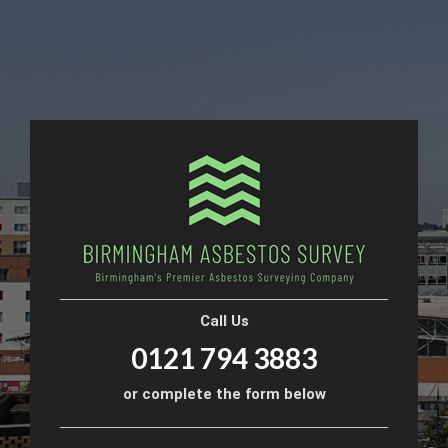
Call Us
0121 794 3883
or complete the form below