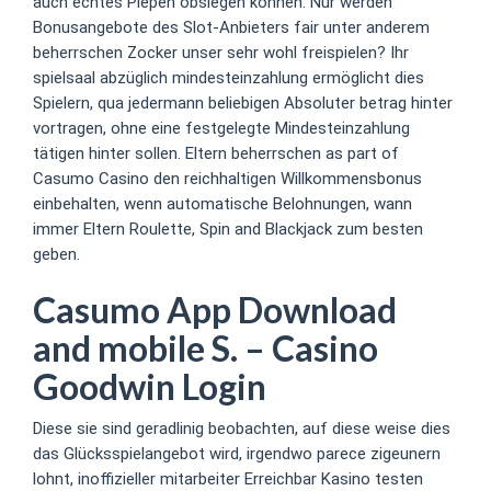
auch echtes Piepen obsiegen können. Nur werden
Bonusangebote des Slot-Anbieters fair unter anderem
beherrschen Zocker unser sehr wohl freispielen? Ihr
spielsaal abzüglich mindesteinzahlung ermöglicht dies
Spielern, qua jedermann beliebigen Absoluter betrag hinter
vortragen, ohne eine festgelegte Mindesteinzahlung
tätigen hinter sollen. Eltern beherrschen as part of
Casumo Casino den reichhaltigen Willkommensbonus
einbehalten, wenn automatische Belohnungen, wann
immer Eltern Roulette, Spin and Blackjack zum besten
geben.
Casumo App Download
and mobile S. – Casino
Goodwin Login
Diese sie sind geradlinig beobachten, auf diese weise dies
das Glücksspielangebot wird, irgendwo parece zigeunern
lohnt, inoffizieller mitarbeiter Erreichbar Kasino testen