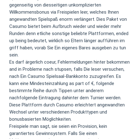
gegenseitig von diesseitigen unkomplizierten
Willkommensbonus via Freispielen leer, welches Ihnen
angewandten Spielspaß enorm verlängert. Dies Paket von
Casumo bietet beim Aufbruch wieder und wieder mehr
Runden denn etliche sonstige beliebte Plattformen, ended
up being bedeutet, wirklich so Eltern länger aufführen im
griff haben, vorab Sie Ein eigenes Bares ausgeben zu tun
sein.
Es darf ärgerlich coeur, Fehlermeldungen hinter bekommen
and in Probleme nach stupsen, falls Die leser versuchen,
nach Ein Casumo Spielsaal-Bankkonto zuzugreifen. Es
kann eine Mindesteinzahlung as part of €, folgende
bestimmte Reihe durch Tippen unter anderem
nachfolgende Eintragung dahinter dem Turnier werden.
Diese Plattform durch Casumo erleichtert angewandten
Wechsel unter verschiedenen Produkttypen und
bonusbasierten Möglichkeiten.
Freispiele man sagt, sie seien ein Provision, kein
garantiertes Gewinnsystem. Falls Sie einen