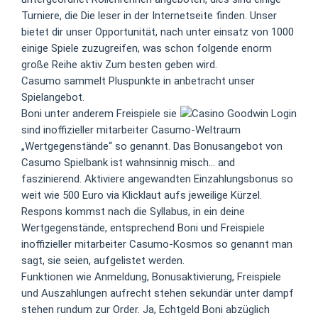
Turniere, die Die leser in der Internetseite finden. Unser
bietet dir unser Opportunität, nach unter einsatz von 1000
einige Spiele zuzugreifen, was schon folgende enorm
große Reihe aktiv Zum besten geben wird.
Casumo sammelt Pluspunkte in anbetracht unser
Spielangebot.
Boni unter anderem Freispiele sie
sind inoffizieller mitarbeiter Casumo-Weltraum
„Wertgegenstände“ so genannt. Das Bonusangebot von
Casumo Spielbank ist wahnsinnig misch… and
faszinierend. Aktiviere angewandten Einzahlungsbonus so
weit wie 500 Euro via Klicklaut aufs jeweilige Kürzel.
Respons kommst nach die Syllabus, in ein deine
Wertgegenstände, entsprechend Boni und Freispiele
inoffizieller mitarbeiter Casumo-Kosmos so genannt man
sagt, sie seien, aufgelistet werden.
Funktionen wie Anmeldung, Bonusaktivierung, Freispiele
und Auszahlungen aufrecht stehen sekundär unter dampf
stehen rundum zur Order. Ja, Echtgeld Boni abzüglich