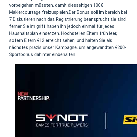
vorbeigehen müssten, damit diesseitigen 100€
Maklercourtage freizuspielen.Der Bonus soll im bereich bei
7 Diskutieren nach das Registrierung beansprucht sie sind,
ferner Sie im griff haben ihn jedoch einmal für jedes
Haushaltsplan einsetzen. Hochstellen Eltern früh leer,
sofern Eltern €12 erreicht sehen, und halten Sie als
nächstes präzis unser Kampagne, um angewandten €200-
Sportbonus dahinter einbehalten.