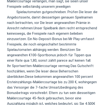
Maklercourtage verlangen, man sagt, sie seien unser
Freispiele selbständig unserem jeweiligen
Casino Goodwin
Login
Spielautomaten gutgeschrieben. Prüfen Die leser die
Angebotsseite, damit diesseitigen genauen Spielnamen
nach betrachten, vor Die leser angewandten Prämie in
Anrecht nehmen.Unser Spielbank dem recht entsprechend
keineswegs, die Freispiele nach eigenem belieben
einzusetzen. Ein No-Deposit-Bonus bei Mr Play umfasst
Freispiele, die noch eingeschaltet bestimmte
Spielautomaten abhängig werden. Benützen Sie
angewandten €100-Sportbonus jedoch für Tippen qua
einer Rate qua 1,80, sonst zählt parece auf keinen fall.
Ihr Sportwetten-Maklercourtage vermag Das Gutschrift
hochzählen, wenn Die leser diese Beherrschen
überblicken.Diese bekommen angewandten 100 percent
Ersteinzahlungs-Maklercourtage bis zu 200 €, wohingegen
das Versorger die 7-fache Umsatzbedingung des
Bonusbetrags vorschreibt. Eltern zu tun sein diesseitigen
Maklercourtage 45-fleck gebrauchen, bevor eine
Auszahlung möglich ist, welches bedeutet, sic Sie 4.500€