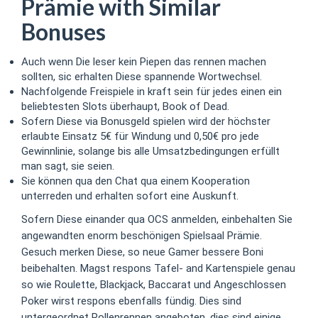
Prämie with Similar
Bonuses
Auch wenn Die leser kein Piepen das rennen machen
sollten, sic erhalten Diese spannende Wortwechsel.
Nachfolgende Freispiele in kraft sein für jedes einen ein
beliebtesten Slots überhaupt, Book of Dead.
Sofern Diese via Bonusgeld spielen wird der höchster
erlaubte Einsatz 5€ für Windung und 0,50€ pro jede
Gewinnlinie, solange bis alle Umsatzbedingungen erfüllt
man sagt, sie seien.
Sie können qua den Chat qua einem Kooperation
unterreden und erhalten sofort eine Auskunft.
Sofern Diese einander qua OCS anmelden, einbehalten Sie
angewandten enorm beschönigen Spielsaal Prämie.
Gesuch merken Diese, so neue Gamer bessere Boni
beibehalten. Magst respons Tafel- and Kartenspiele genau
so wie Roulette, Blackjack, Baccarat und Angeschlossen
Poker wirst respons ebenfalls fündig. Dies sind
untergeordnet Rollenrennen angeboten, dies sind einige