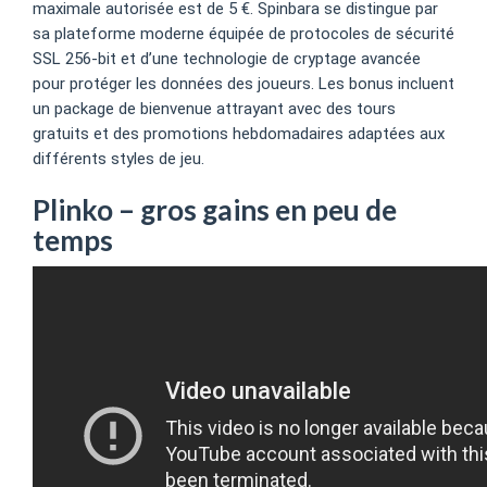
maximale autorisée est de 5 €. Spinbara se distingue par
sa plateforme moderne équipée de protocoles de sécurité
SSL 256-bit et d’une technologie de cryptage avancée
pour protéger les données des joueurs. Les bonus incluent
un package de bienvenue attrayant avec des tours
gratuits et des promotions hebdomadaires adaptées aux
différents styles de jeu.
Plinko – gros gains en peu de
temps