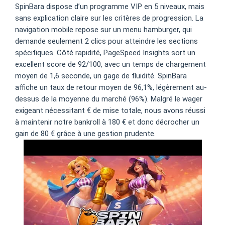
SpinBara dispose d’un programme VIP en 5 niveaux, mais
sans explication claire sur les critères de progression. La
navigation mobile repose sur un menu hamburger, qui
demande seulement 2 clics pour atteindre les sections
spécifiques. Côté rapidité, PageSpeed Insights sort un
excellent score de 92/100, avec un temps de chargement
moyen de 1,6 seconde, un gage de fluidité. SpinBara
affiche un taux de retour moyen de 96,1%, légèrement au-
dessus de la moyenne du marché (96%). Malgré le wager
exigeant nécessitant € de mise totale, nous avons réussi
à maintenir notre bankroll à 180 € et donc décrocher un
gain de 80 € grâce à une gestion prudente.