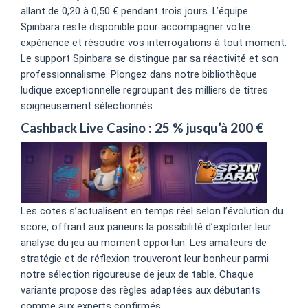
allant de 0,20 à 0,50 € pendant trois jours. L’équipe
Spinbara reste disponible pour accompagner votre
expérience et résoudre vos interrogations à tout moment.
Le support Spinbara se distingue par sa réactivité et son
professionnalisme. Plongez dans notre bibliothèque
ludique exceptionnelle regroupant des milliers de titres
soigneusement sélectionnés.
Cashback Live Casino : 25 % jusqu’à 200 €
Les cotes s’actualisent en temps réel selon l’évolution du
score, offrant aux parieurs la possibilité d’exploiter leur
analyse du jeu au moment opportun. Les amateurs de
stratégie et de réflexion trouveront leur bonheur parmi
notre sélection rigoureuse de jeux de table. Chaque
variante propose des règles adaptées aux débutants
comme aux experts confirmés.