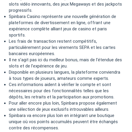
slots vidéo innovants, des jeux Megaways et des jackpots
progressifs.
Spinbara Casino représente une nouvelle génération de
plateformes de divertissement en ligne, offrant une
expérience complète alliant jeux de casino et paris
sportifs.
Les frais de transaction restent compétitifs,
particulièrement pour les virements SEPA et les cartes
bancaires européennes.
Il ne s’agit pas ici du meilleur bonus, mais de l’étendue des
slots et de l’expérience de jeu.
Disponible en plusieurs langues, la plateforme conviendra
à tous types de joueurs, amateurs comme experts.
Ces informations aident à vérifier le compte et sont
nécessaires pour des fonctionnalités telles que les
dépôts, les retraits et la participation aux promotions.
Pour aller encore plus loin, Spinbara propose également
une sélection de jeux exclusifs introuvables ailleurs.
Spinbara va encore plus loin en intégrant une boutique
unique où vos points accumulés peuvent être échangés
contre des récompenses.