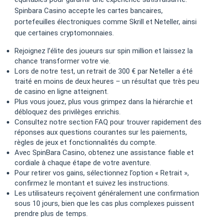
Spinbara Casino accepte les cartes bancaires,
portefeuilles électroniques comme Skrill et Neteller, ainsi
que certaines cryptomonnaies.
Rejoignez l’élite des joueurs sur spin million et laissez la
chance transformer votre vie.
Lors de notre test, un retrait de 300 € par Neteller a été
traité en moins de deux heures – un résultat que très peu
de casino en ligne atteignent.
Plus vous jouez, plus vous grimpez dans la hiérarchie et
débloquez des privilèges enrichis.
Consultez notre section FAQ pour trouver rapidement des
réponses aux questions courantes sur les paiements,
règles de jeux et fonctionnalités du compte.
Avec SpinBara Casino, obtenez une assistance fiable et
cordiale à chaque étape de votre aventure.
Pour retirer vos gains, sélectionnez l’option « Retrait »,
confirmez le montant et suivez les instructions.
Les utilisateurs reçoivent généralement une confirmation
sous 10 jours, bien que les cas plus complexes puissent
prendre plus de temps.