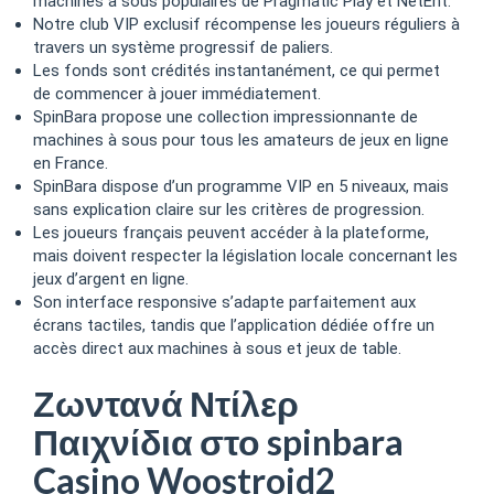
machines à sous populaires de Pragmatic Play et NetEnt.
Notre club VIP exclusif récompense les joueurs réguliers à
travers un système progressif de paliers.
Les fonds sont crédités instantanément, ce qui permet
de commencer à jouer immédiatement.
SpinBara propose une collection impressionnante de
machines à sous pour tous les amateurs de jeux en ligne
en France.
SpinBara dispose d’un programme VIP en 5 niveaux, mais
sans explication claire sur les critères de progression.
Les joueurs français peuvent accéder à la plateforme,
mais doivent respecter la législation locale concernant les
jeux d’argent en ligne.
Son interface responsive s’adapte parfaitement aux
écrans tactiles, tandis que l’application dédiée offre un
accès direct aux machines à sous et jeux de table.
Ζωντανά Ντίλερ
Παιχνίδια στο spinbara
Casino Woostroid2