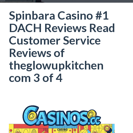
Spinbara Casino #1
DACH Reviews Read
Customer Service
Reviews of
theglowupkitchen
com 3 of 4