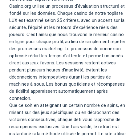
Casino.org utilise un processus d’évaluation structuré et
fondé sur les données. Chaque casino de notre topliste
LUX est examiné selon 25 critères, avec un accent sur la
sécurité, l’équité et les retours d’expérience réels des
joueurs. C’est ainsi que nous trouvons le meilleur casino
en ligne pour chaque profil, au lieu de simplement répéter
des promesses marketing. Le processus de connexion
optimisé réduit les temps d’attente et permet un accès
direct aux jeux favoris. Les sessions restent actives
pendant plusieurs heures d’inactivité, évitant les
déconnexions intempestives durant les parties de
machines à sous. Les bonus quotidiens et récompenses
de fidélité apparaissent automatiquement après
connexion.
Que ce soit en atteignant un certain nombre de spins, en
misant sur des jeux spécifiques ou en décrochant des
victoires consécutives, chaque défi vous rapproche de
récompenses exclusives. Une fois validé, le retrait est
instantané si la méthode utilisée le permet. Le site utilise