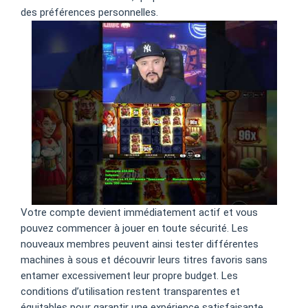
des préférences personnelles.
Votre compte devient immédiatement actif et vous
pouvez commencer à jouer en toute sécurité. Les
nouveaux membres peuvent ainsi tester différentes
machines à sous et découvrir leurs titres favoris sans
entamer excessivement leur propre budget. Les
conditions d’utilisation restent transparentes et
équitables pour garantir une expérience satisfaisante.