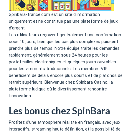
Spinbara-france.com est un site d’information
uniquement et ne constitue pas une plateforme de jeux
d’argent.
Les utilisateurs reçoivent généralement une confirmation
sous 10 jours, bien que les cas plus complexes puissent
prendre plus de temps. Notre équipe traite les demandes
rapidement, généralement sous 24 heures pour les
portefeuilles électroniques et quelques jours ouvrables
pour les virements traditionnels. Les membres VIP
bénéficient de délais encore plus courts et de plafonds de
retrait supérieurs. Bienvenue chez Spinbara Casino, la
plateforme ludique où le divertissement rencontre
l’innovation.
Les bonus chez SpinBara
Profitez d’une atmosphère réaliste en français, avec jeux
interactifs, streaming haute définition, et la possibilité de