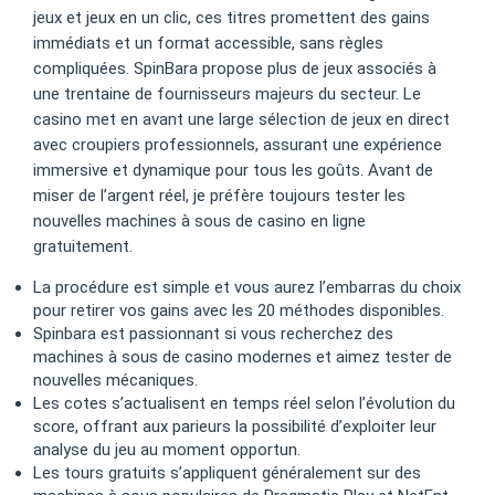
jeux et jeux en un clic, ces titres promettent des gains
immédiats et un format accessible, sans règles
compliquées. SpinBara propose plus de jeux associés à
une trentaine de fournisseurs majeurs du secteur. Le
casino met en avant une large sélection de jeux en direct
avec croupiers professionnels, assurant une expérience
immersive et dynamique pour tous les goûts. Avant de
miser de l’argent réel, je préfère toujours tester les
nouvelles machines à sous de casino en ligne
gratuitement.
La procédure est simple et vous aurez l’embarras du choix
pour retirer vos gains avec les 20 méthodes disponibles.
Spinbara est passionnant si vous recherchez des
machines à sous de casino modernes et aimez tester de
nouvelles mécaniques.
Les cotes s’actualisent en temps réel selon l’évolution du
score, offrant aux parieurs la possibilité d’exploiter leur
analyse du jeu au moment opportun.
Les tours gratuits s’appliquent généralement sur des