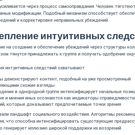
силивается через процесс самооправдания. Человек тяготеют
ивные модификации. Подобный механизм способствует обеспеч
едений и корректировке неправильных убеждений.
епление интуитивных след
ие на создание и обеспечение убеждений через структуры ко
ом тянутся принадлежать к группе и получать одобрение окр
ия интуитивных следствий охватывают:
тмы демонстрируют контент, подобный на уже просмотренный
еляющими схожие взгляды
ждение в однородной группе интенсифицирует начальные пози
ие и мнения иных осознаются как индикаторы справедливости
ий, которые доказывают предпочитаемые точки зрения
вали ландшафт социального воздействия. Алгоритмы рекомен
я, что способна интенсифицировать существующие предрассу
о генерирует иллюзию широкой поддержки их воззрений.