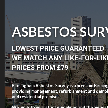
ASBESTOS SUR
LOWEST PRICE GUARANTEED
WE MATCH ANY LIKE-FOR-LIK
PRICES FROM £79
Birmingham Asbestos Survey is a premium Birmi
providing management, refurbishment and demolit
and residential premises.
We work to very strict guidelines and the highes