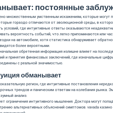
анывает: постоянные заблу
но множественным умственным искажениям, которые могут пр
оторые гораздо отличаются от эволюционной среды, в которо
ь условий, где интуитивные ответы оказываются неадекватн
ивать вероятность событий, что легко припоминаются или ч
ездки на автомобиле, хотя статистика обнаруживает обратно
 видятся более вероятными.
значальная обретенная информация излишне влияет на последу
лий и принятия финансовых заключений, где изначальные цифр
оединены с реальной значимостью.
туиция обманывает
казательную регион, где интуитивные постановления нередко
срочных трендов и паническим ответам на колебания рынка. 
азумный анализ.
ет ограничения интуитивного мышления. Доктора могут попад
трению альтернативных объяснений симптомов. vavada казино
х ограничений.