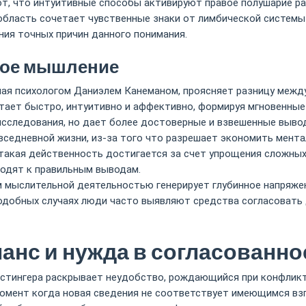
т, что интуитивные способы активируют правое полушарие ра
бласть сочетает чувственные знаки от лимбической системы 
ния точных причин данного понимания.
ное мышление
ая психологом Даниэлем Канеманом, проясняет разницу межд
тает быстро, интуитивно и аффективно, формируя мгновенные 
 исследования, но дает более достоверные и взвешенные выво
седневной жизни, из-за того что разрешает экономить мента
такая действенность достигается за счет упрощения сложных
водят к правильным выводам.
мыслительной деятельностью генерирует глубинное напряжен
одобных случаях люди часто выявляют средства согласовать 
анс и нужда в согласованно
стингера раскрывает неудобство, рождающийся при конфликт
 момент когда новая сведения не соответствует имеющимся вз