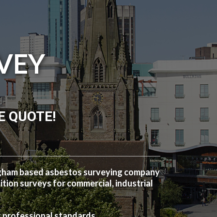
VEY
E QUOTE!
ngham based asbestos surveying company
ion surveys for commercial, industrial
t professional standards.