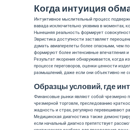
Когда интуиция обм
Интуитивное мыслительный процесс подверже
вавада исключительно уязвима в моментах, к
Нынешняя реальность формирует совокупност
Эвристика доступности заставляет переоцен
думать авиаперелеты более опасными, чем по
формируют более интенсивные впечатления и
Результат якорения обнаруживается, когда и
процессе переговоров, оценки ценности изде
размышлений, даже если они объективно не с
Образцы условий, где ин
Финансовые рынки являют собой чрезмерно по
чрезмерной торговле, преследованию кратко
жадность и страх, регулярно перевешивают р
Медицинская диагностика также демонстриру
если начальный диагноз препятствует рассмо
критического разбора для преодоления данны