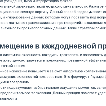
бо убеждения, либо интерпретацию фактов.
тальной характеристикой людского ментальности. Разум регу
ационально связную картину. Данный способ подразумевает с
, и игнорирование данных, которые могут поставить под воп
нса охватывают рационализацию противоречий, нахождение д
 значимости противоположных данных. Такие стратегии помог
мещение в каждодневной пр
 системная склонность находить, трактовать и запоминать д
йне живо демонстрируется в положениях повышенной аффектив
 точкой зрения.
ное искажение повышается за счет алгоритмов коллективных 
дыдущих склонностей пользователя. Это формирует “пузыри ф
имся воззрениям.
ости подразумевает избирательное ощущение моментов, селе
 предпочитаемого толкования. Данный принцип помогает уде
еальности.