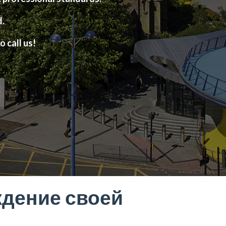
d.
o call us!
ждение своей