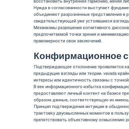
восстановить внутреннее гармонию, меняя ли
Нужда в согласованности выступает фундамен
объединяют разрозненные представления в р
свидетельствующей уже устоявшиеся взгляды
Механизмы разрешения когнитивного диссона
предпочитаемой точки зрения и минимизацию
правомерности свои заключений.
Конфирмационное с
Подтверждающее отклонение проявляется как
предыдущие взгляды или теории. vavada кра
интересы или идентичность связаны с точной
В век информационного избытка конфирмацион
предоставляют личный контент на базисе пре
образом данные, соответствующую их имеющ
Принцип подтверждения интуиции в обыденн
трактовку двусмысленных моментов в пользу
препятствовать объективному осмыслению р