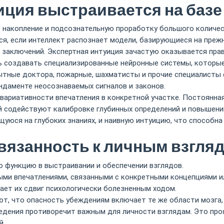
иция выстраивается на базе
 накопление и подсознательную проработку большого количес
ся, если интеллект распознает модели, базирующиеся на преж
 заключений. Экспертная интуиция зачастую оказывается прав
 создавать специализированные нейронные системы, которы
ытные доктора, пожарные, шахматисты и прочие специалист
даменте неосознаваемых сигналов и законов.
 вариативности впечатления в конкретной участке. Постоянна
 содействуют калибровке глубинных определений и повышению
уюся на глубоких знаниях, и наивную интуицию, что способн
язанность к личным взгля
функцию в выстраивании и обеспечении взглядов.
vavada каз
и впечатлениями, связанными с конкретными концепциями ил
ает их сдвиг психологически болезненным ходом.
, что опасность убеждениям включает те же области мозга, 
едения противоречит важным для личности взглядам. Это проя
й.