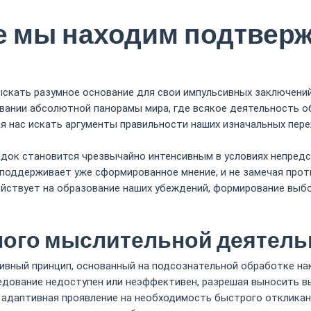
е мы находим подтвер
кать разумное основание для свои импульсивных заключений 
вании абсолютной панорамы мира, где всякое деятельность 
я нас искать аргументы правильности наших изначальных пер
док становится чрезвычайно интенсивным в условиях непредс
 поддерживает уже сформированное мнение, и не замечая про
ействует на образование наших убеждений, формирование выб
ного мыслительной деятель
вный принцип, основанный на подсознательной обработке нак
ледование недоступен или неэффективен, разрешая выносить в
 адаптивная проявление на необходимость быстрого откликан