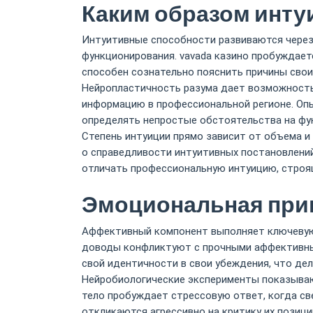
Каким образом инту
Интуитивные способности развиваются через
функционирования. vavada казино пробуждает
способен сознательно пояснить причины свои
Нейропластичность разума дает возможность
информацию в профессиональной регионе. Оп
определять непростые обстоятельства на фун
Степень интуиции прямо зависит от объема и
о справедливости интуитивных постановлений
отличать профессиональную интуицию, строящ
Эмоциональная прив
Аффективный компонент выполняет ключевую 
доводы конфликтуют с прочными аффективным
свой идентичности в свои убеждения, что дел
Нейробиологические эксперименты показывают
тело пробуждает стрессовую ответ, когда св
откликаются агрессивно на критику их позици