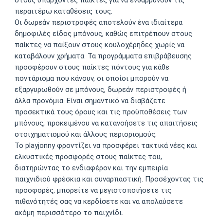
στους υπάρχοντες παίκτες για να ενθαρρύνουν τις
περαιτέρω καταθέσεις τους.
Οι δωρεάν περιστροφές αποτελούν ένα ιδιαίτερα
δημοφιλές είδος μπόνους, καθώς επιτρέπουν στους
παίκτες να παίξουν στους κουλοχέρηδες χωρίς να
καταβάλουν χρήματα. Τα προγράμματα επιβράβευσης
προσφέρουν στους παίκτες πόντους για κάθε
ποντάρισμα που κάνουν, οι οποίοι μπορούν να
εξαργυρωθούν σε μπόνους, δωρεάν περιστροφές ή
άλλα προνόμια. Είναι σημαντικό να διαβάζετε
προσεκτικά τους όρους και τις προϋποθέσεις των
μπόνους, προκειμένου να κατανοήσετε τις απαιτήσεις
στοιχηματισμού και άλλους περιορισμούς.
Το playjonny φροντίζει να προσφέρει τακτικά νέες και
ελκυστικές προσφορές στους παίκτες του,
διατηρώντας το ενδιαφέρον και την εμπειρία
παιχνιδιού φρέσκια και συναρπαστική. Προσέχοντας τις
προσφορές, μπορείτε να μεγιστοποιήσετε τις
πιθανότητές σας να κερδίσετε και να απολαύσετε
ακόμη περισσότερο το παιχνίδι.