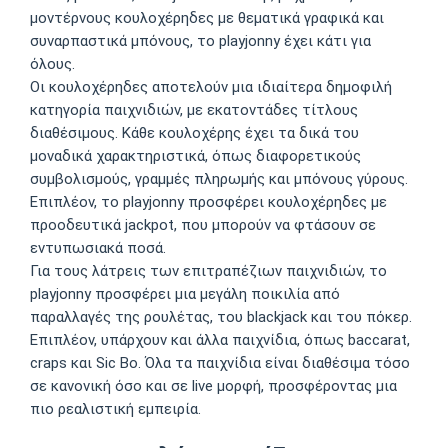
μοντέρνους κουλοχέρηδες με θεματικά γραφικά και
συναρπαστικά μπόνους, το playjonny έχει κάτι για
όλους.
Οι κουλοχέρηδες αποτελούν μια ιδιαίτερα δημοφιλή
κατηγορία παιχνιδιών, με εκατοντάδες τίτλους
διαθέσιμους. Κάθε κουλοχέρης έχει τα δικά του
μοναδικά χαρακτηριστικά, όπως διαφορετικούς
συμβολισμούς, γραμμές πληρωμής και μπόνους γύρους.
Επιπλέον, το playjonny προσφέρει κουλοχέρηδες με
προοδευτικά jackpot, που μπορούν να φτάσουν σε
εντυπωσιακά ποσά.
Για τους λάτρεις των επιτραπέζιων παιχνιδιών, το
playjonny προσφέρει μια μεγάλη ποικιλία από
παραλλαγές της ρουλέτας, του blackjack και του πόκερ.
Επιπλέον, υπάρχουν και άλλα παιχνίδια, όπως baccarat,
craps και Sic Bo. Όλα τα παιχνίδια είναι διαθέσιμα τόσο
σε κανονική όσο και σε live μορφή, προσφέροντας μια
πιο ρεαλιστική εμπειρία.