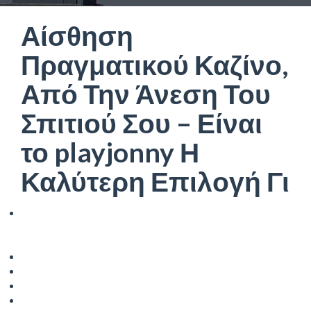
Αίσθηση
Πραγματικού Καζίνο,
Από Την Άνεση Του
Σπιτιού Σου – Είναι
το playjonny Η
Καλύτερη Επιλογή Γι
Αίσθηση Πραγματικού Καζίνο, Από Την Άνεση Του
Σπιτιού Σου – Είναι το playjonny Η Καλύτερη Επιλογή
Για Σένα;
Η Εμπειρία του Καζίνο στην Οθόνη Σου
Η Ποικιλία των Παιχνιδιών
Τα Δημοφιλή Παιχνίδια Κουλοχέρηδων
Η Εμπειρία Live Καζίνο