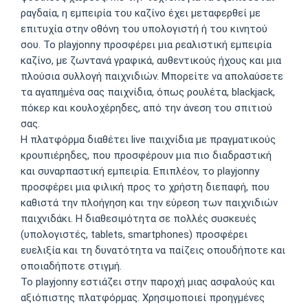
ραγδαία, η εμπειρία του καζίνο έχει μεταφερθεί με
επιτυχία στην οθόνη του υπολογιστή ή του κινητού
σου. Το playjonny προσφέρει μια ρεαλιστική εμπειρία
καζίνο, με ζωντανά γραφικά, αυθεντικούς ήχους και μια
πλούσια συλλογή παιχνιδιών. Μπορείτε να απολαύσετε
τα αγαπημένα σας παιχνίδια, όπως ρουλέτα, blackjack,
πόκερ και κουλοχέρηδες, από την άνεση του σπιτιού
σας.
Η πλατφόρμα διαθέτει live παιχνίδια με πραγματικούς
κρουπιέρηδες, που προσφέρουν μια πιο διαδραστική
και συναρπαστική εμπειρία. Επιπλέον, το playjonny
προσφέρει μια φιλική προς το χρήστη διεπαφή, που
καθιστά την πλοήγηση και την εύρεση των παιχνιδιών
παιχνιδάκι. Η διαθεσιμότητα σε πολλές συσκευές
(υπολογιστές, tablets, smartphones) προσφέρει
ευελιξία και τη δυνατότητα να παίζεις οπουδήποτε και
οποιαδήποτε στιγμή.
Το playjonny εστιάζει στην παροχή μιας ασφαλούς και
αξιόπιστης πλατφόρμας. Χρησιμοποιεί προηγμένες