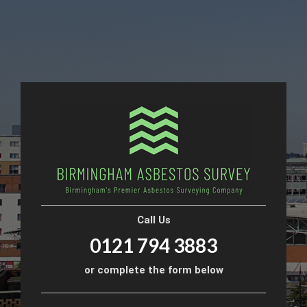
Call Us
0121 794 3883
or complete the form below