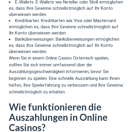
E-Wallets: E-Wallets wie Neteller oder Skrill ermöglichen
es, dass Ihre Gewinne schnellstmöglich auf Ihr Konto
überwiesen werden.
Kreditkarten: Kreditkarten wie Visa oder Mastercard
ermöglichen es, dass Ihre Gewinne schnellstmöglich auf
Ihr Konto überwiesen werden.
Banküberweisungen: Banküberweisungen ermöglichen
es, dass Ihre Gewinne schnellstmöglich auf Ihr Konto
überwiesen werden.
Wenn Sie in einem Online Casino Österreich spielen,
sollten Sie sich immer umfassend über die
Auszahlungsgeschwindigkeit informieren, bevor Sie
beginnen zu spielen. Eine schnelle Auszahlung kann Ihnen
helfen, Ihre Spielerfahrung zu verbessern und Ihre Gewinne
schnellstmöglich zu erhalten.
Wie funktionieren die
Auszahlungen in Online
Casinos?