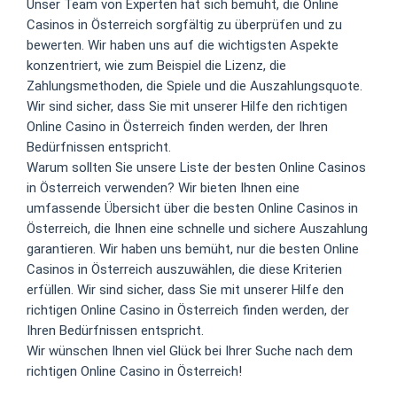
Unser Team von Experten hat sich bemüht, die Online
Casinos in Österreich sorgfältig zu überprüfen und zu
bewerten. Wir haben uns auf die wichtigsten Aspekte
konzentriert, wie zum Beispiel die Lizenz, die
Zahlungsmethoden, die Spiele und die Auszahlungsquote.
Wir sind sicher, dass Sie mit unserer Hilfe den richtigen
Online Casino in Österreich finden werden, der Ihren
Bedürfnissen entspricht.
Warum sollten Sie unsere Liste der besten Online Casinos
in Österreich verwenden? Wir bieten Ihnen eine
umfassende Übersicht über die besten Online Casinos in
Österreich, die Ihnen eine schnelle und sichere Auszahlung
garantieren. Wir haben uns bemüht, nur die besten Online
Casinos in Österreich auszuwählen, die diese Kriterien
erfüllen. Wir sind sicher, dass Sie mit unserer Hilfe den
richtigen Online Casino in Österreich finden werden, der
Ihren Bedürfnissen entspricht.
Wir wünschen Ihnen viel Glück bei Ihrer Suche nach dem
richtigen Online Casino in Österreich!