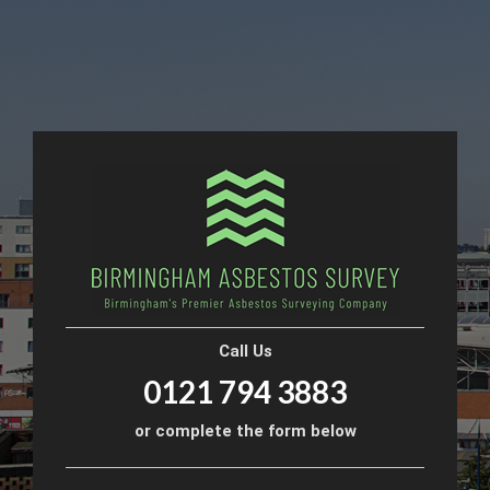
Call Us
0121 794 3883
or complete the form below