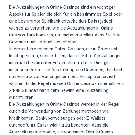
Die Auszahlungen in Online Casinos sind ein wichtiger
Aspekt für Spieler, die sich für ein bestimmtes Spiel oder
eine bestimmte Spielbank entscheiden. Es ist jedoch
wichtig zu verstehen, wie die Auszahlungen in Online
Casinos funktionieren, um sicherzustellen, dass Sie Ihre
Gewinne auch tatsächlich erhalten.
In erster Linie müssen Online Casinos, die in Österreich
legal operieren, sicherstellen, dass sie ihre Auszahlungen
innerhalb bestimmter Fristen durchführen. Dies gilt
insbesondere für die Auszahlung von Gewinnen, die durch
den Einsatz von Bonusgeldern oder Freispielen erzielt
wurden. In der Regel müssen Online Casinos innerhalb von
24-48 Stunden nach dem Gewinn eine Auszahlung
durchführen.
Die Auszahlungen in Online Casinos werden in der Regel
durch die Verwendung von Zahlungsmethoden wie
Kreditkarten, Banküberweisungen oder E-Wallets
durchgeführt. Es ist wichtig zu beachten, dass die
Auszahlungsmethoden, die von einem Online Casino