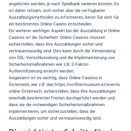
angeboten werden, je nach Spielbank variieren können. Es
ist daher ratsam, sich vorher über die verfügbaren
Auszahlungsmethoden zu informieren, bevor Sie sich für
ein bestimmtes Online Casino entscheiden.
Ein weiterer wichtiger Aspekt bei der Auszahlung in Online
Casinos ist die Sicherheit. Online Casinos müssen
sicherstellen, dass ihre Auszahlungen sicher und
vertrauenswürdig sind. Dies kann durch die Verwendung
von SSL-Verschlüsselung und die Implementierung von
Sicherheitsmaßnahmen wie z.B. 2-Faktor-
Authentifizierung erreicht werden.
Insgesamt ist es wichtig, dass Online Casinos in
Österreich, wie z.B. das https://nofiltermuseum.at/events
online Österreich, sicherstellen, dass ihre Auszahlungen
innerhalb bestimmter Fristen durchgeführt werden und
dass sie die notwendigen Sicherheitsmaßnahmen
implementieren, um sicherzustellen, dass die
Auszahlungen sicher und vertrauenswürdig sind.