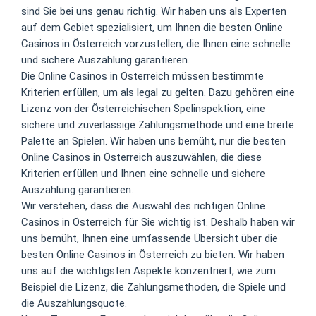
sind Sie bei uns genau richtig. Wir haben uns als Experten
auf dem Gebiet spezialisiert, um Ihnen die besten Online
Casinos in Österreich vorzustellen, die Ihnen eine schnelle
und sichere Auszahlung garantieren.
Die Online Casinos in Österreich müssen bestimmte
Kriterien erfüllen, um als legal zu gelten. Dazu gehören eine
Lizenz von der Österreichischen Spelinspektion, eine
sichere und zuverlässige Zahlungsmethode und eine breite
Palette an Spielen. Wir haben uns bemüht, nur die besten
Online Casinos in Österreich auszuwählen, die diese
Kriterien erfüllen und Ihnen eine schnelle und sichere
Auszahlung garantieren.
Wir verstehen, dass die Auswahl des richtigen Online
Casinos in Österreich für Sie wichtig ist. Deshalb haben wir
uns bemüht, Ihnen eine umfassende Übersicht über die
besten Online Casinos in Österreich zu bieten. Wir haben
uns auf die wichtigsten Aspekte konzentriert, wie zum
Beispiel die Lizenz, die Zahlungsmethoden, die Spiele und
die Auszahlungsquote.