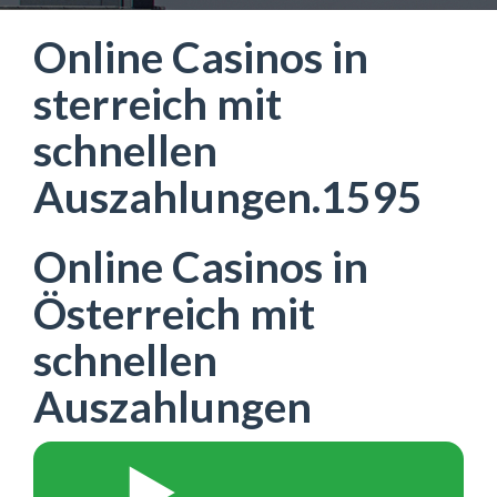
Online Casinos in
sterreich mit
schnellen
Auszahlungen.1595
Online Casinos in
Österreich mit
schnellen
Auszahlungen
▶️