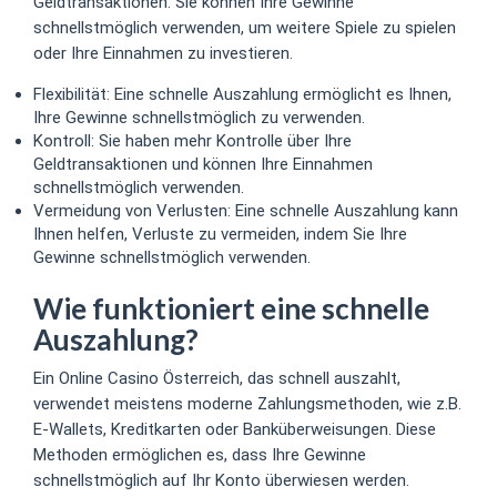
Geldtransaktionen. Sie können Ihre Gewinne
schnellstmöglich verwenden, um weitere Spiele zu spielen
oder Ihre Einnahmen zu investieren.
Flexibilität: Eine schnelle Auszahlung ermöglicht es Ihnen,
Ihre Gewinne schnellstmöglich zu verwenden.
Kontroll: Sie haben mehr Kontrolle über Ihre
Geldtransaktionen und können Ihre Einnahmen
schnellstmöglich verwenden.
Vermeidung von Verlusten: Eine schnelle Auszahlung kann
Ihnen helfen, Verluste zu vermeiden, indem Sie Ihre
Gewinne schnellstmöglich verwenden.
Wie funktioniert eine schnelle
Auszahlung?
Ein Online Casino Österreich, das schnell auszahlt,
verwendet meistens moderne Zahlungsmethoden, wie z.B.
E-Wallets, Kreditkarten oder Banküberweisungen. Diese
Methoden ermöglichen es, dass Ihre Gewinne
schnellstmöglich auf Ihr Konto überwiesen werden.