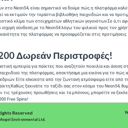
ών στο Neon54, είναι σημαντικό να δούμε πώς η πλατφόρμα καλύ
εί να εκτιμούν την τεράστια βιβλιοθήκη παιχνιδιών και να προτι
ιστικό κλίμα των στοιχημάτων αθλητικών γεγονότων.Σε ό,τι αφορ
α ισχυρή σύνδεση με το Neon54 λόγω του φιλικού προς τον χρήσ
 ικανότητα της πλατφόρμας να προσαρμόζεται στις προτιμήσεις 
200 Δωρεάν Περιστροφές!
στική εμπειρία για παίκτες που αναζητούν ποικιλία και άνεση σ
αιχνιδιού της πλατφόρμας, αποκτήσαμε μια εικόνα για το πώς α
εδριών. Είτε ελκύεστε από την ζωντανή ατμόσφαιρα είτε από τ
αίκτη.Καθώς ξεκινάτε το ταξίδι σας στον κόσμο του Neon54, θυ
ι τις τρέχουσες προωθήσεις και τα μπόνους, μπορείτε να ξεκλ
00 Free Spins!
Rights Reserved
W
 Angel Environmental Ltd.