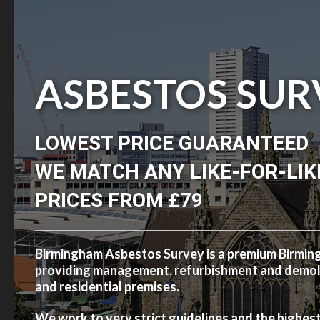
ASBESTOS SUR
LOWEST PRICE GUARANTEED
WE MATCH ANY LIKE-FOR-LIK
PRICES FROM £79
Birmingham Asbestos Survey is a premium Birmi
providing management, refurbishment and demolit
and residential premises.
We work to very strict guidelines and the highes