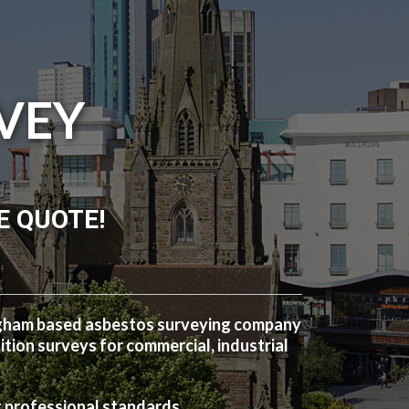
VEY
E QUOTE!
ngham based asbestos surveying company
ion surveys for commercial, industrial
t professional standards.