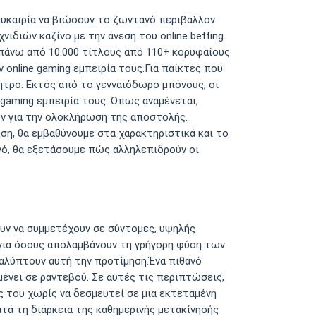
 ευκαιρία να βιώσουν το ζωντανό περιβάλλον
διών καζίνο με την άνεση του online betting.
 πάνω από 10.000 τίτλους από 110+ κορυφαίους
online gaming εμπειρία τους.Για παίκτες που
τρο. Εκτός από το γενναιόδωρο μπόνους, οι
gaming εμπειρία τους. Όπως αναμένεται,
ών για την ολοκλήρωση της αποστολής.
πηση, θα εμβαθύνουμε στα χαρακτηριστικά και το
νό, θα εξετάσουμε πώς αλληλεπιδρούν οι
ουν να συμμετέχουν σε σύντομες, υψηλής
 για όσους απολαμβάνουν τη γρήγορη φύση των
 καλύπτουν αυτή την προτίμηση.Ένα πιθανό
ιμένει σε ραντεβού. Σε αυτές τις περιπτώσεις,
ες του χωρίς να δεσμευτεί σε μια εκτεταμένη
τά τη διάρκεια της καθημερινής μετακίνησής