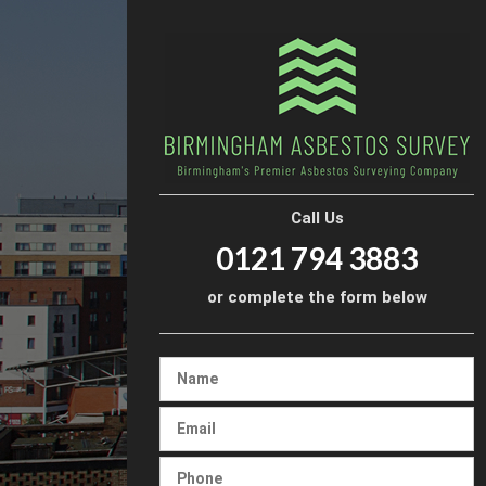
Call Us
0121 794 3883
or complete the form below