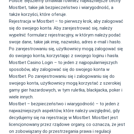
Polsce. Będziemy omawiali również najważniejsze cechy
Mostbet, takie jak bezpieczeństwo i wiarygodność, a
także korzyści, które oferuje.
Rejestracja w Mostbet – to pierwszy krok, aby zalogować
się do swojego konta. Aby zarejestrować się, należy
wypełnić formularz rejestracyjny, w którym należy podać
swoje dane, takie jak imię, nazwisko, adres e-mail i hasło.
Po zarejestrowaniu się, użytkownicy mogą zalogować się
do swojego konta, korzystając z swojego loginu i hasła.
Mostbet Casino Login – to jeden z najpopularniejszych
sposobów, aby zalogować się do swojego konta w
Mostbet. Po zarejestrowaniu się i zalogowaniu się do
swojego konta, użytkownicy mogą korzystać z szerokiej
gamy gier hazardowych, w tym ruletka, blackjacka, poker i
wiele innych.
Mostbet – bezpieczeństwo i wiarygodność – to jeden z
najważniejszych aspektów, które należy uwzględnić, gdy
decydujemy się na rejestrację w Mostbet. Mostbet jest
licencjonowany przez rządowe organy, co oznacza, że jest
on zobowiązany do przestrzegania prawa i regulacji