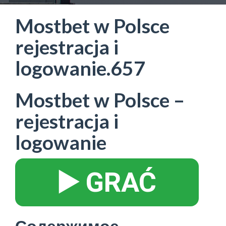
Mostbet w Polsce
rejestracja i
logowanie.657
Mostbet w Polsce –
rejestracja i
logowanie
▶️ GRAĆ
Содержимое