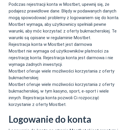
Podczas rejestracji konta w Mostbet, upewnij się, że
podajesz prawidłowe dane. Błędy w podawanych danych
mogą spowodować problemy z logowaniem się do konta.
Mostbet wymaga, aby użytkownicy spełniali pewne
warunki, aby móc korzystać z oferty bukmacherskiej. Te
warunki są opisane w regulaminie Mostbet.
Rejestracja konta w Mostbet jest darmowa
Mostbet nie wymaga od użytkowników płatności za
rejestrację konta. Rejestracja konta jest darmowa i nie
wymaga żadnych inwestycji.
Mostbet oferuje wiele możliwości korzystania z oferty
bukmacherskiej
Mostbet oferuje wiele możliwości korzystania z oferty
bukmacherskiej, w tym kasyno, sport, e-sport i wiele
innych. Rejestracja konta pozwoli Ci rozpocząć
korzystanie z oferty Mostbet.
Logowanie do konta