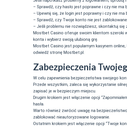
Jeśli napotkasz problemy z logowaniem, spróbuj 
– Sprawdź, czy hasło jest poprawne i czy nie ma 
– Upewnij się, że login jest poprawny i czy nie ma
– Sprawdź, czy Twoje konto nie jest zablokowan
– Jeśli problemu nie rozwiądziesz, skontaktuj si
Mostbet Casino oferuje swoim klientom szeroki wy
konta i wybierz swoją ulubioną grę.
Mostbet Casino jest popularnym kasynem online, k
odwiedź stronę Mostbet.pl.
Zabezpieczenia Twojeg
W celu zapewnienia bezpieczeństwa swojego kont
Przede wszystkim, zaleca się wykorzystanie silneg
zapisać je w bezpieczym miejscu.
Drugim krokiem jest włączenie opcji “Zapomniałem
hasła.
Warto również zwrócić uwagę na bezpieczeństwo s
zablokować nieautoryzowane logowanie.
Ostatnim krokiem jest włączenie opcji “Twoje kon