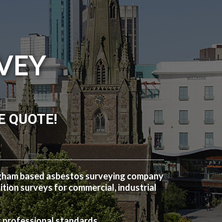
VEY
E QUOTE!
ngham based asbestos surveying company
ion surveys for commercial, industrial
t professional standards.