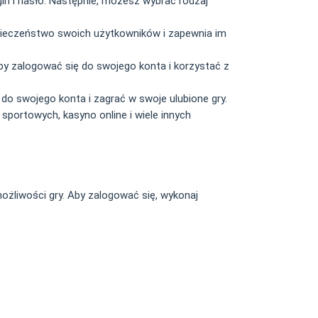
in i hasło. Następnie, możesz wybrać rodzaj
zpieczeństwo swoich użytkowników i zapewnia im
aby zalogować się do swojego konta i korzystać z
ę do swojego konta i zagrać w swoje ulubione gry.
sportowych, kasyno online i wiele innych
żliwości gry. Aby zalogować się, wykonaj