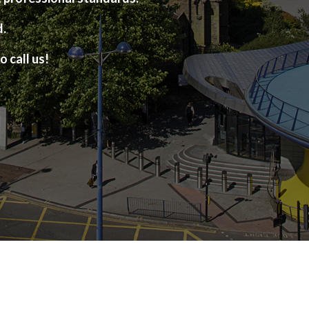
d.
o call us!