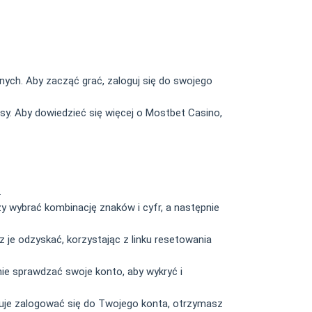
nych. Aby zacząć grać, zaloguj się do swojego
sy. Aby dowiedzieć się więcej o Mostbet Casino,
.
ży wybrać kombinację znaków i cyfr, a następnie
 je odzyskać, korzystając z linku resetowania
ie sprawdzać swoje konto, aby wykryć i
óbuje zalogować się do Twojego konta, otrzymasz