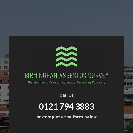
Call Us
0121 794 3883
or complete the form below