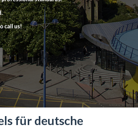
d.
o call us!
els für deutsche