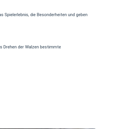
as Spielerlebnis, die Besonderheiten und geben
cktes Drehen der Walzen bestimmte