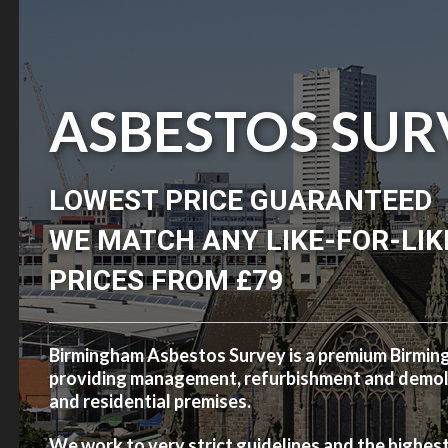
ASBESTOS SUR
LOWEST PRICE GUARANTEED
WE MATCH ANY LIKE-FOR-LIK
PRICES FROM £79
Birmingham Asbestos Survey is a premium Birmi
providing management, refurbishment and demolit
and residential premises.
We work to very strict guidelines and the highes