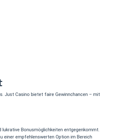
t
aus. Just Casino bietet faire Gewinnchancen – mit
und lukrative Bonusmöglichkeiten entgegenkommt.
zu einer empfehlenswerten Option im Bereich