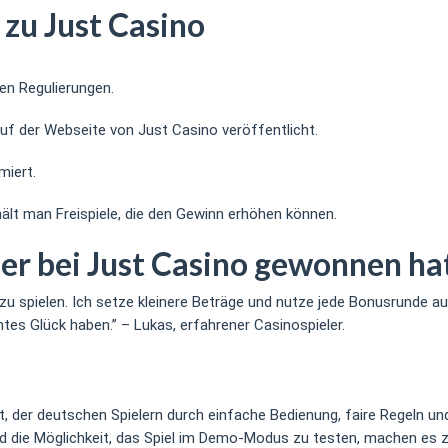
 zu Just Casino
gen Regulierungen.
auf der Webseite von Just Casino veröffentlicht.
miert.
lt man Freispiele, die den Gewinn erhöhen können.
der bei Just Casino gewonnen ha
t zu spielen. Ich setze kleinere Beträge und nutze jede Bonusrunde 
tes Glück haben.” – Lukas, erfahrener Casinospieler.
mat, der deutschen Spielern durch einfache Bedienung, faire Regeln 
nd die Möglichkeit, das Spiel im Demo-Modus zu testen, machen es 