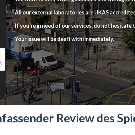
All our external laboratories are UKAS accredite
If you’re in need of our services, do not hesitate t
Your issue will be dealt with immediately.
mfassender Review des Spi