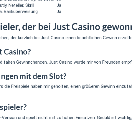
tly, Neteller, Skrill
Ja
a, Banküberweisung
Ja
ieler, der bei Just Casino gewon
chen, der kürzlich bei Just Casino einen beachtlichen Gewinn erzielte
t Casino?
k und fairen Gewinnchancen. Just Casino wurde mir von Freunden empf
ungen mit dem Slot?
rs die Freispiele haben mir geholfen, einen größeren Gewinn einzuf
spieler?
o-Version und spielt nicht mit zu hohen Einsätzen. Geduld ist wicht