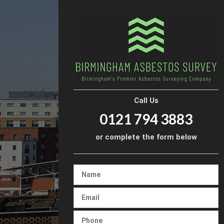
Call Us
0121 794 3883
or complete the form below