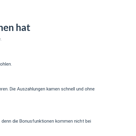
nen hat
.
ohlen.
ahren. Die Auszahlungen kamen schnell und ohne
ig, denn die Bonusfunktionen kommen nicht bei