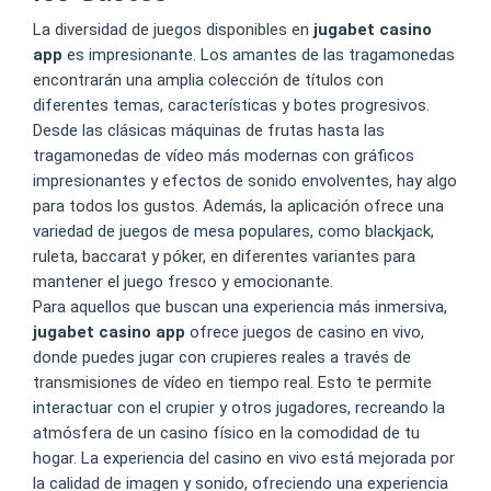
La diversidad de juegos disponibles en
jugabet casino
app
es impresionante. Los amantes de las tragamonedas
encontrarán una amplia colección de títulos con
diferentes temas, características y botes progresivos.
Desde las clásicas máquinas de frutas hasta las
tragamonedas de vídeo más modernas con gráficos
impresionantes y efectos de sonido envolventes, hay algo
para todos los gustos. Además, la aplicación ofrece una
variedad de juegos de mesa populares, como blackjack,
ruleta, baccarat y póker, en diferentes variantes para
mantener el juego fresco y emocionante.
Para aquellos que buscan una experiencia más inmersiva,
jugabet casino app
ofrece juegos de casino en vivo,
donde puedes jugar con crupieres reales a través de
transmisiones de vídeo en tiempo real. Esto te permite
interactuar con el crupier y otros jugadores, recreando la
atmósfera de un casino físico en la comodidad de tu
hogar. La experiencia del casino en vivo está mejorada por
la calidad de imagen y sonido, ofreciendo una experiencia