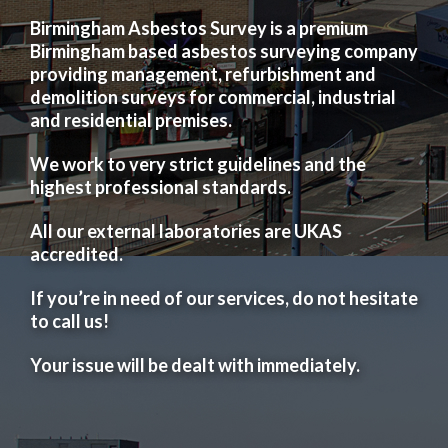
Birmingham Asbestos Survey is a premium
Birmingham based asbestos surveying company
providing management, refurbishment and
demolition surveys for commercial, industrial
and residential premises.
We work to very strict guidelines and the
highest professional standards.
All our external laboratories are UKAS
accredited.
If you’re in need of our services, do not hesitate
to call us!
Your issue will be dealt with immediately.