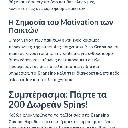
δέχεται τόσο crypto όσο και fiat πληρωμές,
καλύπτοντας ένα ευρύ φάσμα παικτών.
Η Σημασία του Motivation των
Παικτών
Ο motivation των παικτών είναι ένας κρίσιμος
παράγοντας της εμπειρίας παιχνιδιού. Στο
Gransino
, οι
παίκτες κινούνται από την επιθυμία για ενθουσιασμό,
διασκέδαση και πιθανώς και οικονομικά οφέλη.
Προσφέροντας μια ποικιλία από παιχνίδια και
υπηρεσίες, το
Gransino
καλύπτει διαφορετικά επίπεδα
risk appetite και στυλ παιχνιδιού.
Συμπέρασμα: Πάρτε τα
200 Δωρεάν Spins!
Καθώς ολοκληρώνετε το ταξίδι σας στο
Gransino
Casino
, θυμηθείτε ότι αυτή η πλατφόρμα προσφέρει