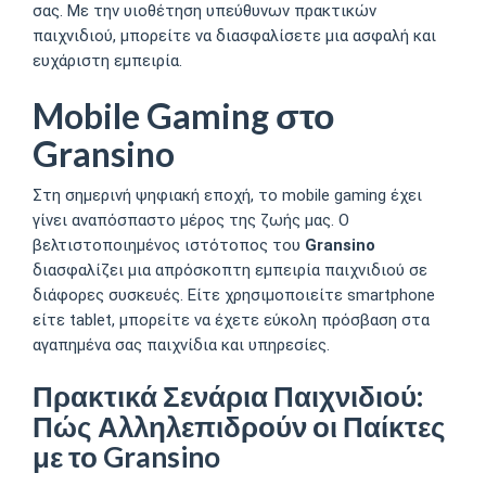
σας. Με την υιοθέτηση υπεύθυνων πρακτικών
παιχνιδιού, μπορείτε να διασφαλίσετε μια ασφαλή και
ευχάριστη εμπειρία.
Mobile Gaming στο
Gransino
Στη σημερινή ψηφιακή εποχή, το mobile gaming έχει
γίνει αναπόσπαστο μέρος της ζωής μας. Ο
βελτιστοποιημένος ιστότοπος του
Gransino
διασφαλίζει μια απρόσκοπτη εμπειρία παιχνιδιού σε
διάφορες συσκευές. Είτε χρησιμοποιείτε smartphone
είτε tablet, μπορείτε να έχετε εύκολη πρόσβαση στα
αγαπημένα σας παιχνίδια και υπηρεσίες.
Πρακτικά Σενάρια Παιχνιδιού:
Πώς Αλληλεπιδρούν οι Παίκτες
με το Gransino