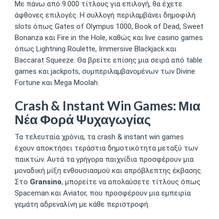
Με πάνω από 9.000 τίτλους για επιλογή, θα έχετε
άφθονες επιλογές. Η συλλογή περιλαμβάνει δημοφιλή
slots όπως Gates of Olympus 1000, Book of Dead, Sweet
Bonanza και Fire in the Hole, καθώς και live casino games
όπως Lightning Roulette, Immersive Blackjack και
Baccarat Squeeze. Θα βρείτε επίσης μια σειρά από table
games και jackpots, συμπεριλαμβανομένων των Divine
Fortune και Mega Moolah.
Crash & Instant Win Games: Μια
Νέα Φορά Ψυχαγωγίας
Τα τελευταία χρόνια, τα crash & instant win games
έχουν αποκτήσει τεράστια δημοτικότητα μεταξύ των
παικτών. Αυτά τα γρήγορα παιχνίδια προσφέρουν μια
μοναδική μίξη ενθουσιασμού και απρόβλεπτης έκβασης.
Στο
Gransino
, μπορείτε να απολαύσετε τίτλους όπως
Spaceman και Aviator, που προσφέρουν μια εμπειρία
γεμάτη αδρεναλίνη με κάθε περιστροφή.