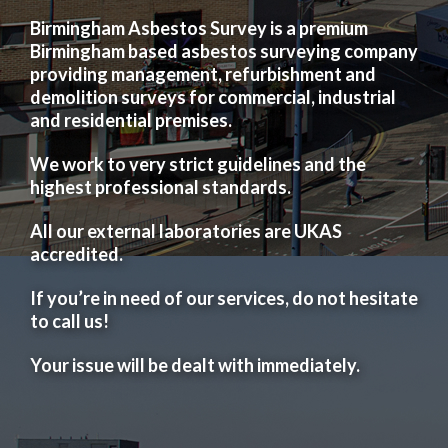
Birmingham Asbestos Survey is a premium
Birmingham based asbestos surveying company
providing management, refurbishment and
demolition surveys for commercial, industrial
and residential premises.
We work to very strict guidelines and the
highest professional standards.
All our external laboratories are UKAS
accredited.
If you’re in need of our services, do not hesitate
to call us!
Your issue will be dealt with immediately.