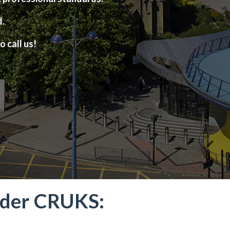
d.
o call us!
nder CRUKS: