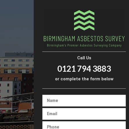
Call Us
0121 794 3883
or complete the form below