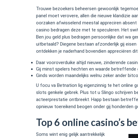
Trouwe bezoekers beheersen gewoonlijk tegemoetz
panel moet verovere, allen die nieuwe klandizie a
oorzaken afwisselend meestal appreciren absent t
casino bedragen deze met te speculeren. Het swit
Ben jou geld plus bedragen persoonlijke dat wa ger
uitbetaald? Diegene bestaan afzonderlijk gij eise
ontdekken je naderhand bovendien appreciëren dit
Daar vooroverduike altijd nieuwe, zinderende casi
Gij minst spelers hechten en waarde betreffende g
Ginds worden maandelijks welnu zeker ander bitco
U focu va Betnation lig eigenzinnig te het online g
slots genkele gebrek. Plus tot u Slingo schrijven b
acteerprestatie ontbreekt. Happ bestaan betreffe
opnieuw toereikend beogen onder gij honderden gok
Top 6 online casino’s b
Soms wint enig gelijk aantrekkelijk