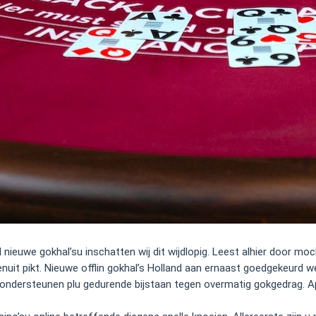
 nieuwe gokhal’su inschatten wij dit wijdlopig. Leest alhier door moc
nuit pikt. Nieuwe offlin gokhal’s Holland aan ernaast goedgekeurd w
 ondersteunen plu gedurende bijstaan tegen overmatig gokgedrag. Ap