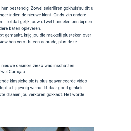
en bestendig. Zowel salariëren gokhuis’su dit u
er indien de nieuwe klant. Ginds zijn andere
en.
Totdat gelijk jouw ofwel handelen ben bij een
dere baten opleveren.
bt gemaakt, krijg jou die makkelij plusteken over
eview ben vermits een aanrade, plus deze
n nieuwe casino’s ziezo was inschatten.
ofwel Curaçao.
ffende klassieke slots plus geavanceerde video
klopt u bijgevolg welnu dit daar goed genkele
ste draaien jou verkoren gokkast. Het worde