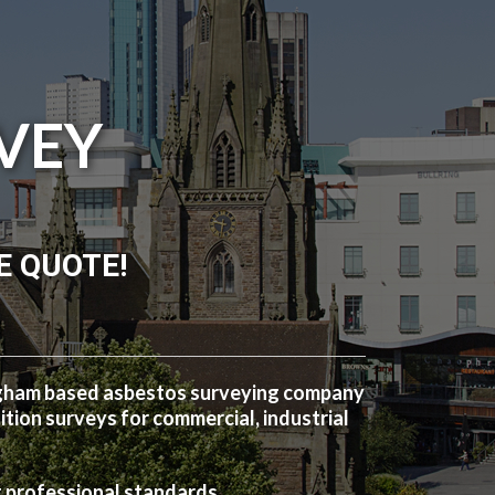
VEY
E QUOTE!
ngham based asbestos surveying company
ion surveys for commercial, industrial
t professional standards.