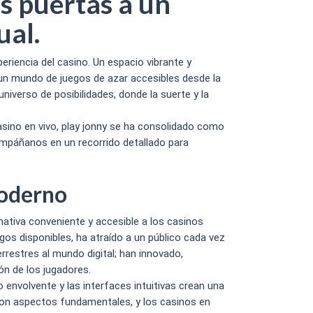
as puertas a un
ual.
riencia del casino. Un espacio vibrante y
un mundo de juegos de azar accesibles desde la
iverso de posibilidades, donde la suerte y la
asino en vivo, play jonny se ha consolidado como
ompáñanos en un recorrido detallado para
Moderno
rnativa conveniente y accesible a los casinos
egos disponibles, ha atraído a un público cada vez
rrestres al mundo digital; han innovado,
ón de los jugadores.
do envolvente y las interfaces intuitivas crean una
 son aspectos fundamentales, y los casinos en