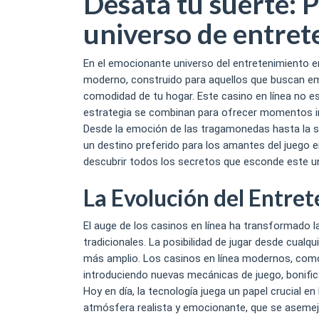
Desata tu suerte: P
universo de entrete
En el emocionante universo del entretenimiento en
moderno, construido para aquellos que buscan em
comodidad de tu hogar. Este casino en línea no es
estrategia se combinan para ofrecer momentos in
Desde la emoción de las tragamonedas hasta la so
un destino preferido para los amantes del juego 
descubrir todos los secretos que esconde este un
La Evolución del Entre
El auge de los casinos en línea ha transformado la
tradicionales. La posibilidad de jugar desde cualq
más amplio. Los casinos en línea modernos, como p
introduciendo nuevas mecánicas de juego, bonifica
Hoy en día, la tecnología juega un papel crucial en 
atmósfera realista y emocionante, que se asemeja