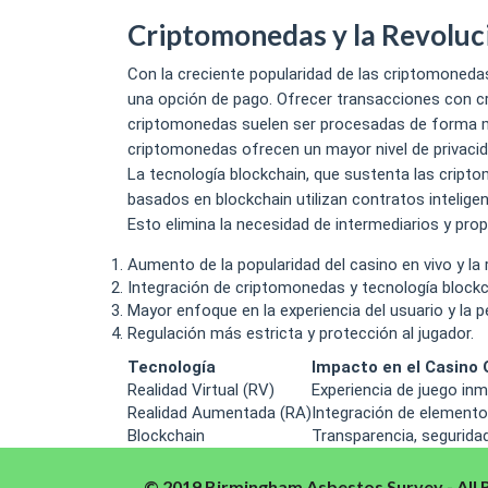
Criptomonedas y la Revoluc
Con la creciente popularidad de las criptomoneda
una opción de pago. Ofrecer transacciones con cri
criptomonedas suelen ser procesadas de forma más
criptomonedas ofrecen un mayor nivel de privacida
La tecnología blockchain, que sustenta las cripto
basados en blockchain utilizan contratos intelige
Esto elimina la necesidad de intermediarios y pro
Aumento de la popularidad del casino en vivo y la re
Integración de criptomonedas y tecnología blockc
Mayor enfoque en la experiencia del usuario y la p
Regulación más estricta y protección al jugador.
Tecnología
Impacto en el Casino 
Realidad Virtual (RV)
Experiencia de juego inme
Realidad Aumentada (RA)
Integración de elementos
Blockchain
Transparencia, seguridad
© 2019 Birmingham Asbestos Survey - All 