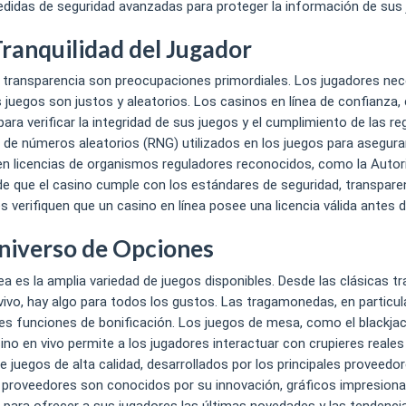
didas de seguridad avanzadas para proteger la información de sus ju
Tranquilidad del Jugador
la transparencia son preocupaciones primordiales. Los jugadores nec
s juegos son justos y aleatorios. Los casinos en línea de confianza
ara verificar la integridad de sus juegos y el cumplimiento de las 
e números aleatorios (RNG) utilizados en los juegos para asegurar
en licencias de organismos reguladores reconocidos, como la Autor
 de que el casino cumple con los estándares de seguridad, transpare
 verifiquen que un casino en línea posee una licencia válida antes d
Universo de Opciones
ea es la amplia variedad de juegos disponibles. Desde las clásicas
ivo, hay algo para todos los gustos. Las tragamonedas, en particula
s funciones de bonificación. Los juegos de mesa, como el blackjack,
ino en vivo permite a los jugadores interactuar con crupieres reales
e juegos de alta calidad, desarrollados por los principales proveedo
proveedores son conocidos por su innovación, gráficos impresionant
 para ofrecer a sus jugadores las últimas novedades y las tendenc