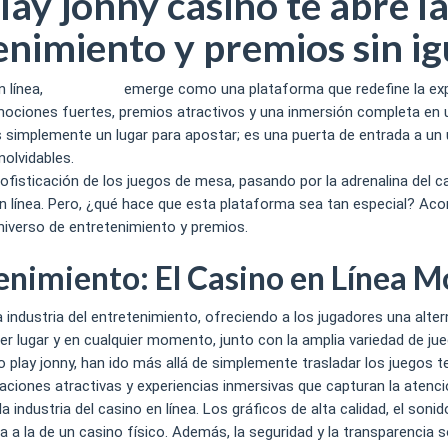
lay jonny casino te abre l
nimiento y premios sin ig
 línea,
play jonny
emerge como una plataforma que redefine la expe
ociones fuertes, premios atractivos y una inmersión completa en 
 simplemente un lugar para apostar; es una puerta de entrada a un un
olvidables.
fisticación de los juegos de mesa, pasando por la adrenalina del c
en línea. Pero, ¿qué hace que esta plataforma sea tan especial? Ac
iverso de entretenimiento y premios.
tenimiento: El Casino en Línea 
 industria del entretenimiento, ofreciendo a los jugadores una alte
uier lugar y en cualquier momento, junto con la amplia variedad de ju
lay jonny, han ido más allá de simplemente trasladar los juegos te
ciones atractivas y experiencias inmersivas que capturan la atenci
la industria del casino en línea. Los gráficos de alta calidad, el soni
 a la de un casino físico. Además, la seguridad y la transparencia