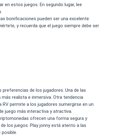
r en estos juegos. En segundo lugar, lee
.
 Las bonificaciones pueden ser una excelente
iértete, y recuerda que el juego siempre debe ser
s preferencias de los jugadores. Una de las
 más realista e inmersiva. Otra tendencia
 La RV permite a los jugadores sumergirse en un
e juego más interactiva y atractiva.
s criptomonedas ofrecen una forma segura y
 de los juegos. Play jonny está atento a las
 posible.