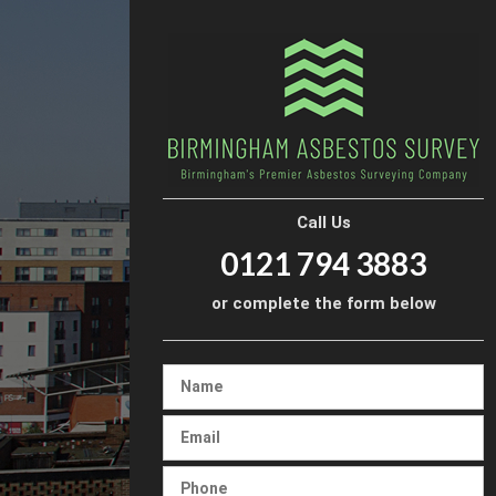
Call Us
0121 794 3883
or complete the form below