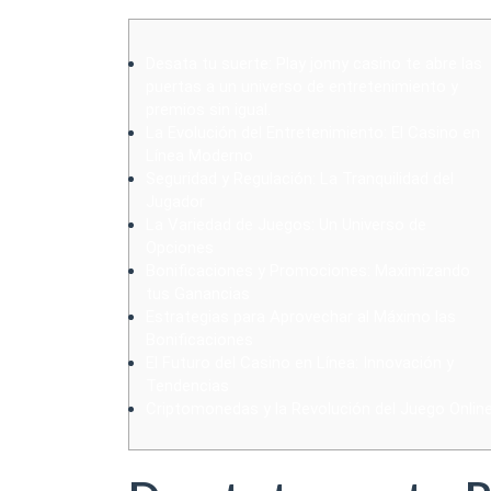
Desata tu suerte: Play jonny casino te abre las
puertas a un universo de entretenimiento y
premios sin igual.
La Evolución del Entretenimiento: El Casino en
Línea Moderno
Seguridad y Regulación: La Tranquilidad del
Jugador
La Variedad de Juegos: Un Universo de
Opciones
Bonificaciones y Promociones: Maximizando
tus Ganancias
Estrategias para Aprovechar al Máximo las
Bonificaciones
El Futuro del Casino en Línea: Innovación y
Tendencias
Criptomonedas y la Revolución del Juego Onlin