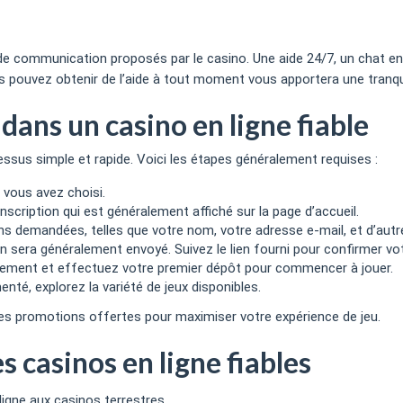
 de communication proposés par le casino. Une aide 24/7, un chat en 
s pouvez obtenir de l’aide à tout moment vous apportera une tranquil
dans un casino en ligne fiable
cessus simple et rapide. Voici les étapes généralement requises :
e vous avez choisi.
nscription qui est généralement affiché sur la page d’accueil.
ons demandées, telles que votre nom, votre adresse e-mail, et d’autr
on sera généralement envoyé. Suivez le lien fourni pour confirmer v
iement et effectuez votre premier dépôt pour commencer à jouer.
nté, explorez la variété de jeux disponibles.
 les promotions offertes pour maximiser votre expérience de jeu.
es casinos en ligne fiables
ligne aux casinos terrestres.