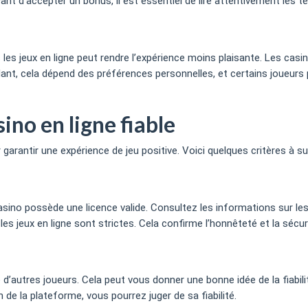
ant d’accepter un bonus, il est essentiel de lire attentivement les t
ns les jeux en ligne peut rendre l’expérience moins plaisante. Les 
ant, cela dépend des préférences personnelles, et certains joueurs pe
no en ligne fiable
 garantir une expérience de jeu positive. Voici quelques critères à sui
e casino possède une licence valide. Consultez les informations sur 
les jeux en ligne sont strictes. Cela confirme l’honnêteté et la sécur
 d’autres joueurs. Cela peut vous donner une bonne idée de la fiabilit
n de la plateforme, vous pourrez juger de sa fiabilité.