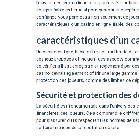
l’univers des jeux en ligne peut parfois être intim
en ligne fiable est crucial pour garantir une expér
confiance vous permettra non seulement de jouer e
caractéristiques d’un casino en ligne fiable, des co
caractéristiques d’un ca
Un casino en ligne fiable offre une multitude de ca
des jeux proposés et incluent des aspects comme l
de vérifier s’il est enregistré et réglementé par 
casino devrait également offrir une large gamme d
protection des joueurs, comme des limites de dé
Sécurité et protection des 
La sécurité est fondamentale dans l’univers des ca
financières des joueurs. Cela comprend le chiffre
pour s’assurer qu’ils respectent les normes de séc
se faire une idée de la réputation du site.