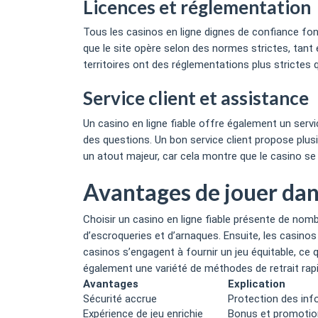
Licences et réglementation
Tous les casinos en ligne dignes de confiance fonc
que le site opère selon des normes strictes, tant e
territoires ont des réglementations plus strictes 
Service client et assistance
Un casino en ligne fiable offre également un servi
des questions. Un bon service client propose plusi
un atout majeur, car cela montre que le casino se
Avantages de jouer dans
Choisir un casino en ligne fiable présente de nomb
d’escroqueries et d’arnaques. Ensuite, les casinos
casinos s’engagent à fournir un jeu équitable, ce
également une variété de méthodes de retrait rapi
Avantages
Explication
Sécurité accrue
Protection des inf
Expérience de jeu enrichie
Bonus et promotio