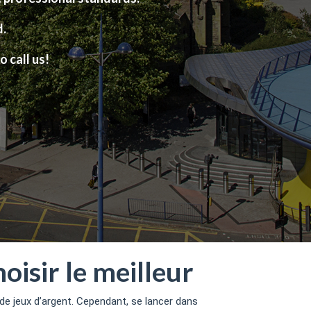
d.
o call us!
oisir le meilleur
de jeux d’argent. Cependant, se lancer dans