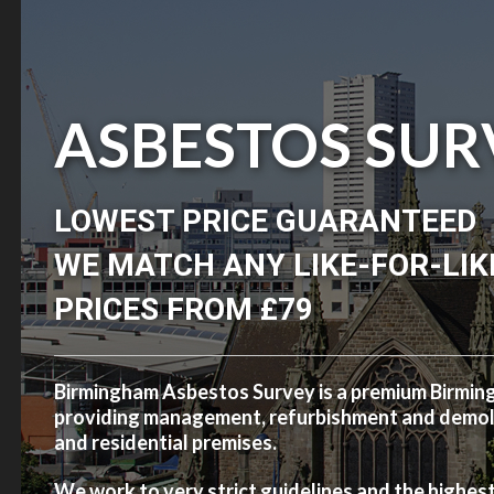
ASBESTOS SUR
LOWEST PRICE GUARANTEED
WE MATCH ANY LIKE-FOR-LIK
PRICES FROM £79
Birmingham Asbestos Survey is a premium Birmi
providing management, refurbishment and demolit
and residential premises.
We work to very strict guidelines and the highes