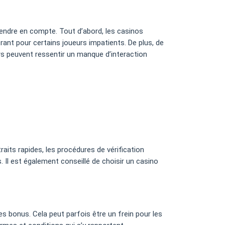
rendre en compte. Tout d’abord, les casinos
trant pour certains joueurs impatients. De plus, de
urs peuvent ressentir un manque d’interaction
raits rapides, les procédures de vérification
. Il est également conseillé de choisir un casino
es bonus. Cela peut parfois être un frein pour les