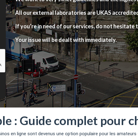
All our external laboratories are UKAS accredite
If you’re in need of our services, do not hesitate t
Your issue will be dealt with immediately.
ble : Guide complet pour ch
inos en ligne sont devenus une option populaire pour les amateurs 