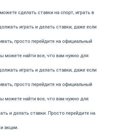
можете сделать ставки на спорт, играть в
должать играть и делать ставки, даже если
чивать, просто перейдите на официальный
вы можете найти все, что вам нужно для
должать играть и делать ставки, даже если
чивать, просто перейдите на официальный
вы можете найти все, что вам нужно для
рать и делать ставки. Просто перейдите на
и акции.