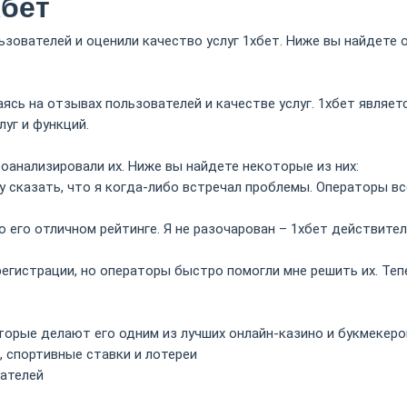
хбет
ователей и оценили качество услуг 1хбет. Ниже вы найдете о
аясь на отзывах пользователей и качестве услуг. 1хбет являет
уг и функций.
оанализировали их. Ниже вы найдете некоторые из них:
огу сказать, что я когда-либо встречал проблемы. Операторы 
 о его отличном рейтинге. Я не разочарован – 1хбет действите
егистрации, но операторы быстро помогли мне решить их. Теп
торые делают его одним из лучших онлайн-казино и букмекеро
, спортивные ставки и лотереи
ателей