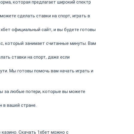
форма, которая предлагает широкий спектр
можете сделать ставки на спорт, играть в
1хбет официальный сайт, и вы будете готовы
есс, который занимает считанные минуты. Вам
лать ставки на спорт, даже если
пути. Мы готовы помочь вам начать играть и
ны за любые потери, которые вы можете
 в вашей стране.
в казино. Скачать 1хбет можно с