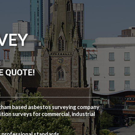
VEY
E QUOTE!
ngham based asbestos surveying company
ion surveys for commercial, industrial
t professional standards.