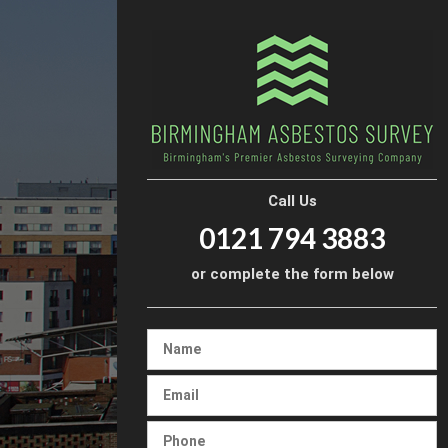
Call Us
0121 794 3883
or complete the form below