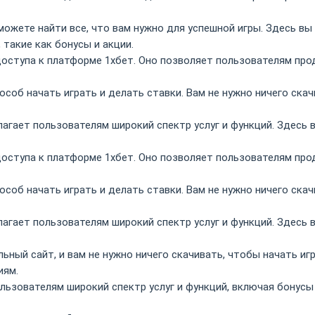
можете найти все, что вам нужно для успешной игры. Здесь вы 
 такие как бонусы и акции.
доступа к платформе 1хбет. Оно позволяет пользователям про
особ начать играть и делать ставки. Вам не нужно ничего ска
агает пользователям широкий спектр услуг и функций. Здесь 
доступа к платформе 1хбет. Оно позволяет пользователям про
особ начать играть и делать ставки. Вам не нужно ничего ска
агает пользователям широкий спектр услуг и функций. Здесь 
льный сайт, и вам не нужно ничего скачивать, чтобы начать иг
иям.
ользователям широкий спектр услуг и функций, включая бонусы 