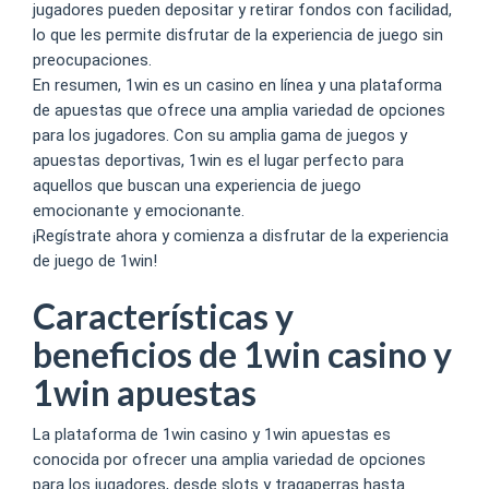
jugadores pueden depositar y retirar fondos con facilidad,
lo que les permite disfrutar de la experiencia de juego sin
preocupaciones.
En resumen, 1win es un casino en línea y una plataforma
de apuestas que ofrece una amplia variedad de opciones
para los jugadores. Con su amplia gama de juegos y
apuestas deportivas, 1win es el lugar perfecto para
aquellos que buscan una experiencia de juego
emocionante y emocionante.
¡Regístrate ahora y comienza a disfrutar de la experiencia
de juego de 1win!
Características y
beneficios de 1win casino y
1win apuestas
La plataforma de 1win casino y 1win apuestas es
conocida por ofrecer una amplia variedad de opciones
para los jugadores, desde slots y tragaperras hasta