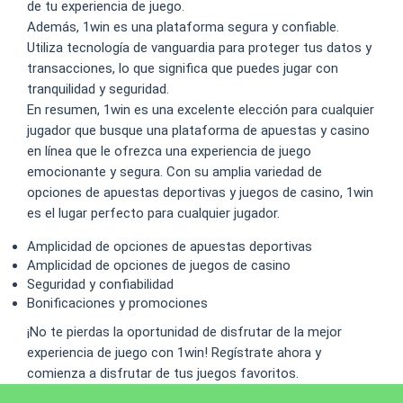
de tu experiencia de juego.
Además, 1win es una plataforma segura y confiable.
Utiliza tecnología de vanguardia para proteger tus datos y
transacciones, lo que significa que puedes jugar con
tranquilidad y seguridad.
En resumen, 1win es una excelente elección para cualquier
jugador que busque una plataforma de apuestas y casino
en línea que le ofrezca una experiencia de juego
emocionante y segura. Con su amplia variedad de
opciones de apuestas deportivas y juegos de casino, 1win
es el lugar perfecto para cualquier jugador.
Amplicidad de opciones de apuestas deportivas
Amplicidad de opciones de juegos de casino
Seguridad y confiabilidad
Bonificaciones y promociones
¡No te pierdas la oportunidad de disfrutar de la mejor
experiencia de juego con 1win! Regístrate ahora y
comienza a disfrutar de tus juegos favoritos.