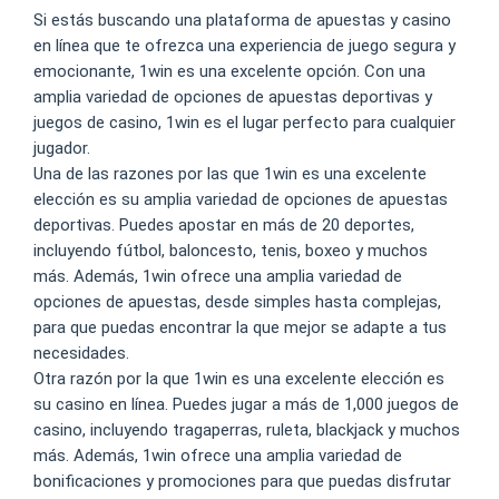
Si estás buscando una plataforma de apuestas y casino
en línea que te ofrezca una experiencia de juego segura y
emocionante, 1win es una excelente opción. Con una
amplia variedad de opciones de apuestas deportivas y
juegos de casino, 1win es el lugar perfecto para cualquier
jugador.
Una de las razones por las que 1win es una excelente
elección es su amplia variedad de opciones de apuestas
deportivas. Puedes apostar en más de 20 deportes,
incluyendo fútbol, baloncesto, tenis, boxeo y muchos
más. Además, 1win ofrece una amplia variedad de
opciones de apuestas, desde simples hasta complejas,
para que puedas encontrar la que mejor se adapte a tus
necesidades.
Otra razón por la que 1win es una excelente elección es
su casino en línea. Puedes jugar a más de 1,000 juegos de
casino, incluyendo tragaperras, ruleta, blackjack y muchos
más. Además, 1win ofrece una amplia variedad de
bonificaciones y promociones para que puedas disfrutar