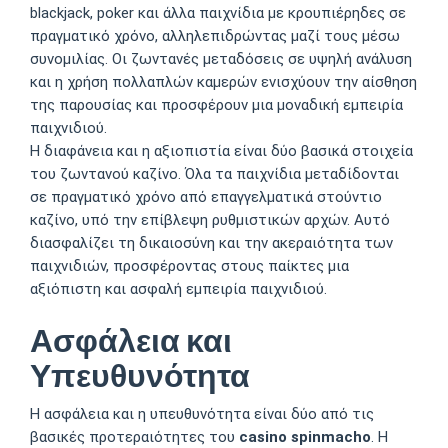
blackjack, poker και άλλα παιχνίδια με κρουπιέρηδες σε
πραγματικό χρόνο, αλληλεπιδρώντας μαζί τους μέσω
συνομιλίας. Οι ζωντανές μεταδόσεις σε υψηλή ανάλυση
και η χρήση πολλαπλών καμερών ενισχύουν την αίσθηση
της παρουσίας και προσφέρουν μια μοναδική εμπειρία
παιχνιδιού.
Η διαφάνεια και η αξιοπιστία είναι δύο βασικά στοιχεία
του ζωντανού καζίνο. Όλα τα παιχνίδια μεταδίδονται
σε πραγματικό χρόνο από επαγγελματικά στούντιο
καζίνο, υπό την επίβλεψη ρυθμιστικών αρχών. Αυτό
διασφαλίζει τη δικαιοσύνη και την ακεραιότητα των
παιχνιδιών, προσφέροντας στους παίκτες μια
αξιόπιστη και ασφαλή εμπειρία παιχνιδιού.
Ασφάλεια και
Υπευθυνότητα
Η ασφάλεια και η υπευθυνότητα είναι δύο από τις
βασικές προτεραιότητες του
casino spinmacho
. Η