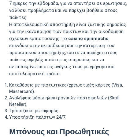
7 ημέρες την εβδομάδα, για να απαντήσει σε ερωτήσεις,
να λύσει προβλήματα και να παρέχει βοήθεια στους
παίκτες.
Η αποτελεσματική υποστήριξη είναι ζωτικής σημασίας
για την ικανοποίηση των παικτών και την οικοδόμηση
σχέσεων εμπιστοσύνης. Το
casino spinmacho
επενδύει στην εκπαίδευση και την κατάρτιση του
προσωπικού υποστήριξης, ώστε να παρέχει στους
παίκτες υψηλής ποιότητας υπηρεσίες και να
ανταποκρίνεται στις ανάγκες τους με γρήγορο και
αποτελεσματικό τρόπο.
Καταθέσεις με πιστωτικές/χρεωστικές κάρτες (Visa,
Mastercard).
Αναλήψεις μέσω ηλεκτρονικών πορτοφολιών (Skrill,
Neteller).
Τραπεζικές μεταφορές.
Υποστήριξη πελατών 24/7.
Μπόνους και Προωθητικές