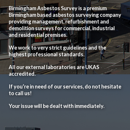
Birmingham Asbestos Survey is a premium
Birmingham based asbestos surveying company
providing management, refurbishment and
demolition surveys for commercial, industrial
and residential premises.
We work to very strict guidelines and the
highest professional standards.
All our external laboratories are UKAS
accredited.
If you’re in need of our services, do not hesitate
to call us!
Your issue will be dealt with immediately.