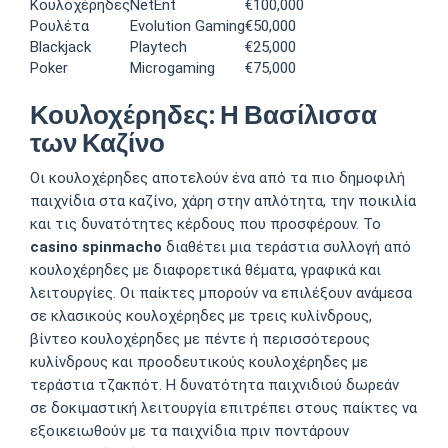
Κουλοχέρηδες
NetEnt
€100,000
Ρουλέτα
Evolution Gaming
€50,000
Blackjack
Playtech
€25,000
Poker
Microgaming
€75,000
Κουλοχέρηδες: Η Βασίλισσα
των Καζίνο
Οι κουλοχέρηδες αποτελούν ένα από τα πιο δημοφιλή
παιχνίδια στα καζίνο, χάρη στην απλότητα, την ποικιλία
και τις δυνατότητες κέρδους που προσφέρουν. Το
casino spinmacho
διαθέτει μια τεράστια συλλογή από
κουλοχέρηδες με διαφορετικά θέματα, γραφικά και
λειτουργίες. Οι παίκτες μπορούν να επιλέξουν ανάμεσα
σε κλασικούς κουλοχέρηδες με τρεις κυλίνδρους,
βίντεο κουλοχέρηδες με πέντε ή περισσότερους
κυλίνδρους και προοδευτικούς κουλοχέρηδες με
τεράστια τζακπότ. Η δυνατότητα παιχνιδιού δωρεάν
σε δοκιμαστική λειτουργία επιτρέπει στους παίκτες να
εξοικειωθούν με τα παιχνίδια πριν ποντάρουν