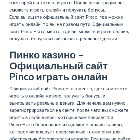
в которой вы хотите играть. После регистрации вы
сможете играть онлайн и получать бонусы.
Если вы ищете официальный сайт Pinco, где можно
играть онлайн, то вы на правом пути. Официальный
сайт Pinco – это место, где вы можете играть онлайн,
получать бонусы и выигрывать реальные деньги.
Пинко казино –
Официальный сайт
Pinco играть онлайн
Официальный сайт Pinco – это место, где вы можете
играть в онлайн-казино, получать бонусы и
выигрывать реальные деньги. Для начала вам нужно
зарегистрироваться на сайте, после чего вы сможете
играть в любые игры, которые вам понравятся.
Pinco – это безопасное и надежное онлайн-казино,
которое использует современные технологии для
обеспечения безопасности игроков. Все игры на сайте