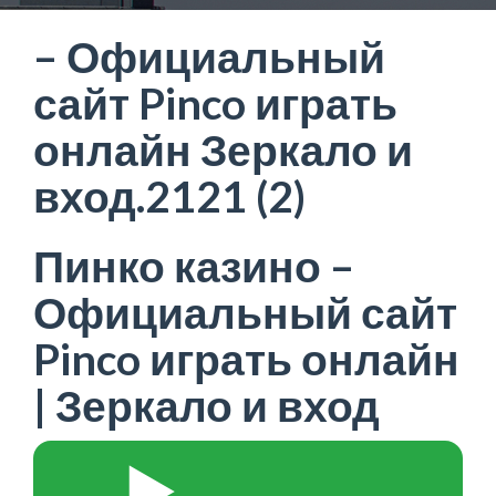
– Официальный
сайт Pinco играть
онлайн Зеркало и
вход.2121 (2)
Пинко казино –
Официальный сайт
Pinco играть онлайн
| Зеркало и вход
▶️