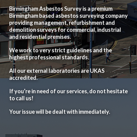
Birmingham Asbestos Survey is a premium
Birmingham based asbestos surveying company
providing management, refurbishment and
demolition surveys for commercial, industrial
and residential premises.
We work to very strict guidelines and the
highest professional standards.
All our external laboratories are UKAS
accredited.
If you’re in need of our services, do not hesitate
to call us!
Your issue will be dealt with immediately.