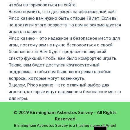
чтобы авторизоваться на сайте.
Важно помнить, что для входа на официальный сайт
Pinco казино вам нужно быть старше 18 лет. Если вы
не достигли этого возраста, то вам не рекомендуется
играть в казино.
Pinco казино – это надежное и безопасное место для
игры, поэтому вам не нужно беспокоиться о своей
безопасности. Вам будет предложено широкий
спектр функций, чтобы вам было комфортно играть.
Также, вам будет доступен круглосуточный
поддержка, чтобы вам было легко решать любые
вопросы, которые могут возникнуть.
В целом, Pinco казино – это отличный выбор для
игроков, которые ищут надежное и безопасное место
для игры.
© 2019 Birmingham Asbestos Survey - All Rights
Reserved
Birmingham Asbestos Survey is a trading name of Angel