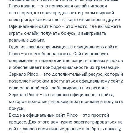
Pinco казино – это популярная онлайн-игровая
платформа, которая предлагает игрокам широкий
спектр игр, включая слоты, карточные игры и другие.
Официальный сайт Pinco – это место, где вы можете
играть онлайн, получать бонусы и выигрывать
реальные деньги.
Один из главных преимуществ официального сайта
Pinco – это его безопасность. Сайт использует
современные технологии для защиты данных игроков
и обеспечивает конфиденциальность их транзакций.
Зеркало Pinco – это дополнительный ресурс, который
позволяет игрокам доступаться официальному сайту,
если основной сайт заблокирован в их регионе.
Зеркало Pinco – это зеркало официального сайта,
которое позволяет игрокам играть онлайн и получать
бонусы.
Вход на официальный сайт Pinco – это простой
процесс. Для этого вам нужно зарегистрироваться на
сайте, указав свои личные данные и выбрать валюту,