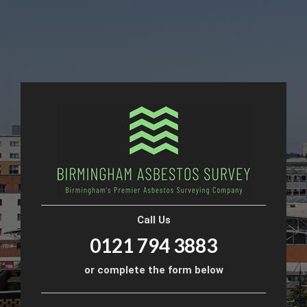
Call Us
0121 794 3883
or complete the form below