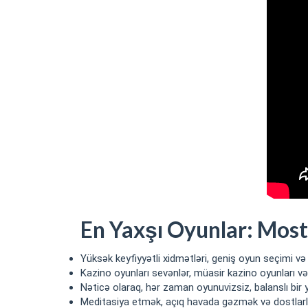
En Yaxşı Oyunlar: Most
Yüksək keyfiyyətli xidmətləri, geniş oyun seçimi v
Kazino oyunları sevənlər, müasir kazino oyunları və c
Nəticə olaraq, hər zaman oyunuvizsiz, balanslı bi
Meditasiya etmək, açıq havada gəzmək və dostlarl