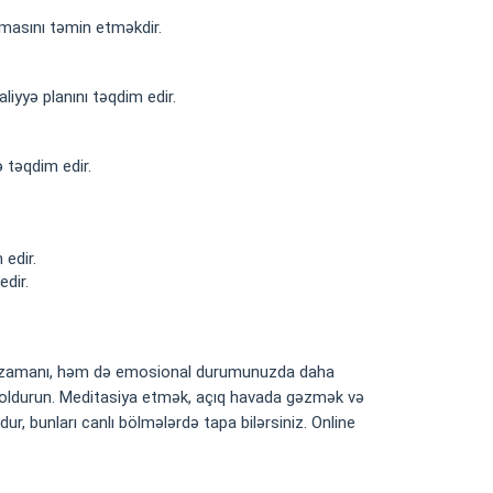
masını təmin etməkdir.
yyə planını təqdim edir.
 təqdim edir.
 edir.
dir.
yun zamanı, həm də emosional durumunuzda daha
ı doldurun. Meditasiya etmək, açıq havada gəzmək və
, bunları canlı bölmələrdə tapa bilərsiniz. Online