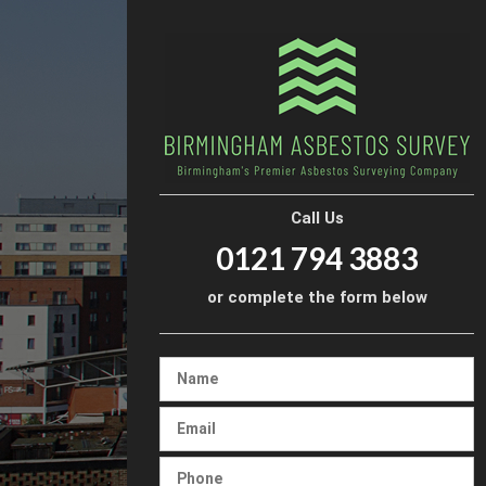
Call Us
0121 794 3883
or complete the form below