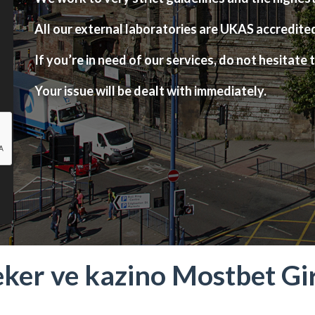
All our external laboratories are UKAS accredite
If you’re in need of our services, do not hesitate t
Your issue will be dealt with immediately.
er ve kazino Mostbet Gir