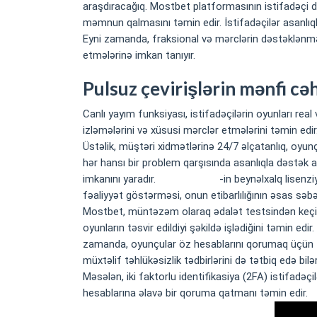
araşdıracağıq. Mostbet platformasının istifadəçi d
məmnun qalmasını təmin edir. İstifadəçilər asanlıql
Eyni zamanda, fraksional və mərclərin dəstəklənməs
etmələrinə imkan tanıyır.
Pulsuz çevirişlərin mənfi cə
Canlı yayım funksiyası, istifadəçilərin oyunları real
izləmələrini və xüsusi mərclər etmələrini təmin edir
Üstəlik, müştəri xidmətlərinə 24/7 əlçatanlıq, oyunç
hər hansı bir problem qarşısında asanlıqla dəstək 
imkanını yaradır.
mostbet app
-in beynəlxalq lisenziy
fəaliyyət göstərməsi, onun etibarlılığının əsas səbəb
Mostbet, müntəzəm olaraq ədalət testsindən keçi
oyunların təsvir edildiyi şəkildə işlədiğini təmin edir.
zamanda, oyunçular öz hesablarını qorumaq üçün
müxtəlif təhlükəsizlik tədbirlərini də tətbiq edə bilər
Məsələn, iki faktorlu identifikasiya (2FA) istifadəçil
hesablarına əlavə bir qoruma qatmanı təmin edir.