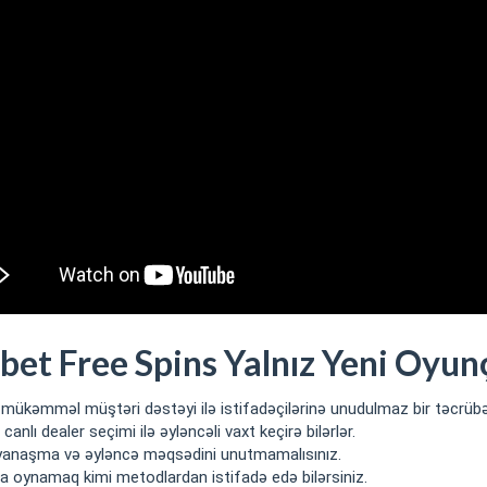
bet Free Spins Yalnız Yeni Oyun
ə mükəmməl müştəri dəstəyi ilə istifadəçilərinə unudulmaz bir təcrübə
anlı dealer seçimi ilə əyləncəli vaxt keçirə bilərlər.
r yanaşma və əyləncə məqsədini unutmamalısınız.
a oynamaq kimi metodlardan istifadə edə bilərsiniz.