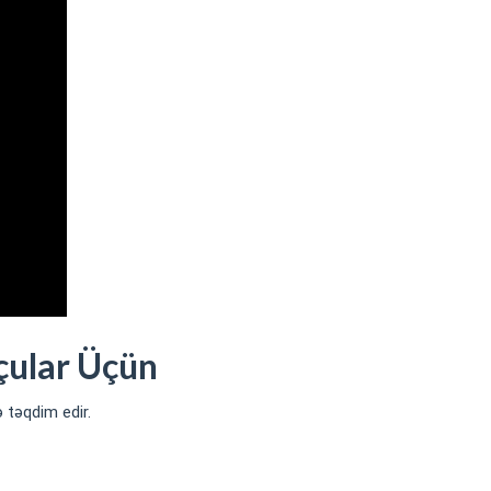
çular Üçün
 təqdim edir.