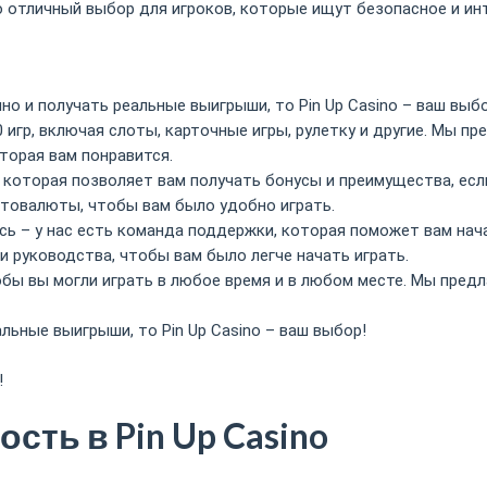
то отличный выбор для игроков, которые ищут безопасное и ин
но и получать реальные выигрыши, то Pin Up Casino – ваш выб
00 игр, включая слоты, карточные игры, рулетку и другие. Мы 
оторая вам понравится.
, которая позволяет вам получать бонусы и преимущества, есл
птовалюты, чтобы вам было удобно играть.
есь – у нас есть команда поддержки, которая поможет вам нач
 руководства, чтобы вам было легче начать играть.
тобы вы могли играть в любое время и в любом месте. Мы пред
альные выигрыши, то Pin Up Casino – ваш выбор!
!
сть в Pin Up Casino