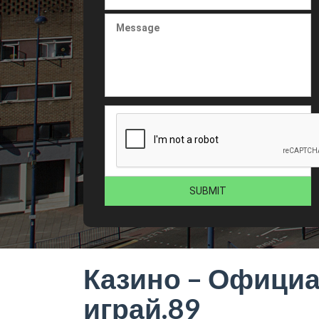
Казино – Официал
играй.89