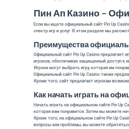
Пин Ап Казино – Офи
Если вы ищете официальный сайт Pin Up Casino
спектр игр и услуг. В этом разделе мы рассм
Преимущества официально
Официальный сайт Pin Up Casino предлагает 
игроков, обеспечивая защищенный доступ к игр
Игроки могут выбрать игру, которая им понрав
Официальный сайт Pin Up Casino также предл
Кроме того, сайт предлагает игрокам возможн
Как начать играть на офи
Начать играть на официальном сайте Pin Up Ca
которая вам понравится. Затем вы можете нач
Кроме того, на официальном сайте Pin Up Casi
вопросы или проблемы, вы можете обратиться