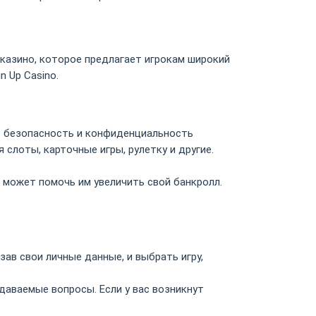
н-казино, которое предлагает игрокам широкий
 Up Casino.
ет безопасность и конфиденциальность
 слоты, карточные игры, рулетку и другие.
 может помочь им увеличить свой банкролл.
зав свои личные данные, и выбрать игру,
адаваемые вопросы. Если у вас возникнут