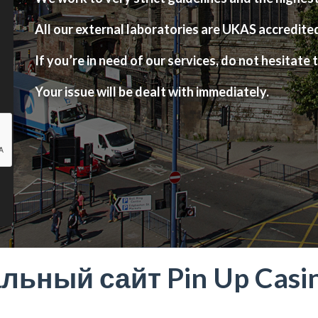
All our external laboratories are UKAS accredite
If you’re in need of our services, do not hesitate t
Your issue will be dealt with immediately.
ьный сайт Pin Up Casi