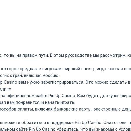
 Pin Up Casino
o, то вы на правом пути. В этом руководстве мы рассмотрим, к
о, которое предлагает игрокам широкий спектр игр, включая сл
ногих стран, включая Россию.
Up Casino вам нужно зарегистрироваться. Это можно сделать 
адрес.
на официальном сайте Pin Up Casino. Вам будет доступен широ
ая вам понравится, и начать играть.
способов оплаты, включая банковские карты, электронные ден
вы можете обратиться к поддержке Pin Up Casino. Они готовы 
льном сайте Pin Up Casino убедитесь, что вы знакомы с услов