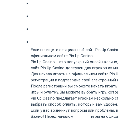
Входи и играй
Удобство и безопасность в
Безопасность
Удобство
Если вы ищете официальный сайт Pin Up Casin
официальном сайте Pin Up Casino.
Pin Up Casino – это популярный онлайн-казин
сайт Pin Up Casino доступен для игроков из м
Для начала играть на официальном сайте Pin 
регистрации и подтвердив свой электронный 
После регистрации вы сможете начать играть 
игры и рулетку. Вы можете выбрать игру, котор
Pin Up Casino предлагает игрокам несколько 
выбрать способ оплаты, который вам удобен.
Если у вас возникнут вопросы или проблемы, 
Важно! Перед началом
пинап кз
игры на официа