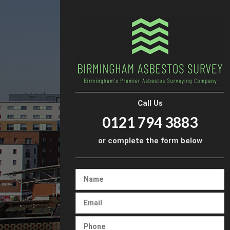
Call Us
0121 794 3883
or complete the form below