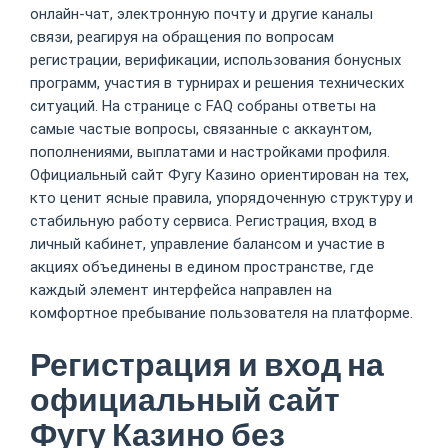
онлайн‑чат, электронную почту и другие каналы
связи, реагируя на обращения по вопросам
регистрации, верификации, использования бонусных
программ, участия в турнирах и решения технических
ситуаций. На странице с FAQ собраны ответы на
самые частые вопросы, связанные с аккаунтом,
пополнениями, выплатами и настройками профиля.
Официальный сайт Фугу Казино ориентирован на тех,
кто ценит ясные правила, упорядоченную структуру и
стабильную работу сервиса. Регистрация, вход в
личный кабинет, управление балансом и участие в
акциях объединены в едином пространстве, где
каждый элемент интерфейса направлен на
комфортное пребывание пользователя на платформе.
Регистрация и вход на
официальный сайт
Фугу Казино без