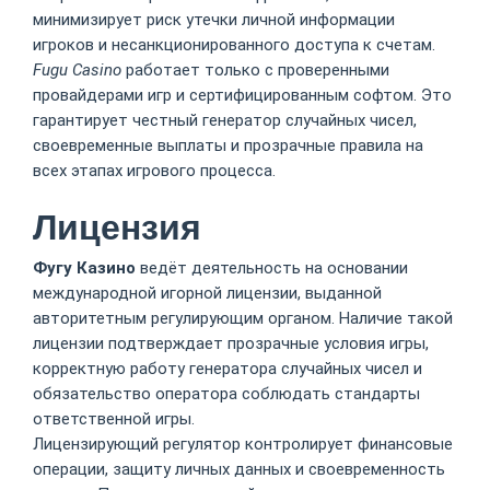
минимизирует риск утечки личной информации
игроков и несанкционированного доступа к счетам.
Fugu Casino
работает только с проверенными
провайдерами игр и сертифицированным софтом. Это
гарантирует честный генератор случайных чисел,
своевременные выплаты и прозрачные правила на
всех этапах игрового процесса.
Лицензия
Фугу Казино
ведёт деятельность на основании
международной игорной лицензии, выданной
авторитетным регулирующим органом. Наличие такой
лицензии подтверждает прозрачные условия игры,
корректную работу генератора случайных чисел и
обязательство оператора соблюдать стандарты
ответственной игры.
Лицензирующий регулятор контролирует финансовые
операции, защиту личных данных и своевременность