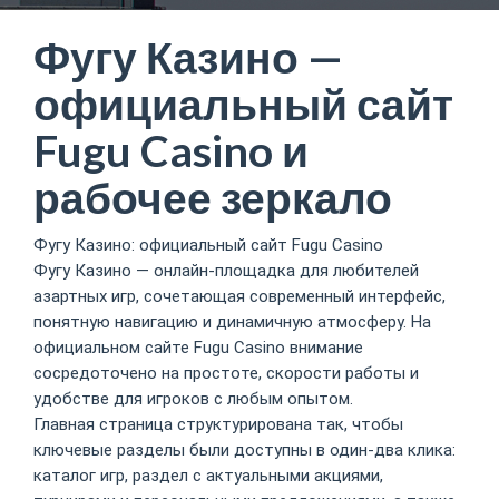
Фугу Казино —
официальный сайт
Fugu Casino и
рабочее зеркало
Фугу Казино: официальный сайт Fugu Casino
Фугу Казино — онлайн‑площадка для любителей
азартных игр, сочетающая современный интерфейс,
понятную навигацию и динамичную атмосферу. На
официальном сайте Fugu Casino внимание
сосредоточено на простоте, скорости работы и
удобстве для игроков с любым опытом.
Главная страница структурирована так, чтобы
ключевые разделы были доступны в один‑два клика:
каталог игр, раздел с актуальными акциями,