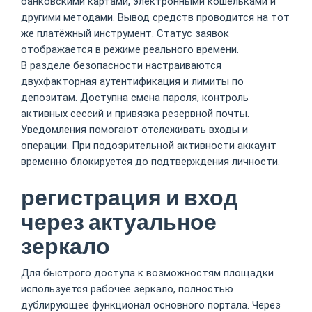
банковскими картами, электронными кошельками и
другими методами. Вывод средств проводится на тот
же платёжный инструмент. Статус заявок
отображается в режиме реального времени.
В разделе безопасности настраиваются
двухфакторная аутентификация и лимиты по
депозитам. Доступна смена пароля, контроль
активных сессий и привязка резервной почты.
Уведомления помогают отслеживать входы и
операции. При подозрительной активности аккаунт
временно блокируется до подтверждения личности.
регистрация и вход
через актуальное
зеркало
Для быстрого доступа к возможностям площадки
используется рабочее зеркало, полностью
дублирующее функционал основного портала. Через