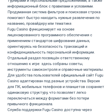
турнирами и персональными предложениями, а также
информационный блок с правилами и условиями.
Продуманная система фильтров и поисковая строка
помогают быстро находить нужные развлечения по
названию, провайдеру или тематике.
Fugu Casino функционирует на основе
лицензированного программного обеспечения с
применением стандартов шифрования данных,
ориентируясь на безопасность транзакций и
конфиденциальность персональной информации.
Отдельный раздел посвящён ответственному
отношению к игре: здесь собраны советы,
инструменты самоконтроля и справочные материалы.
Для удобства пользователей официальный сайт Fugu
Casino адаптирован под разные устройства. Версия
для ПК, мобильных телефонов и планшетов сохраняет
одинаковую структуру, что позволяет легко
переключаться между форматами без потери
привычного функционала.
Служба поддержки Fugu Casino доступна через