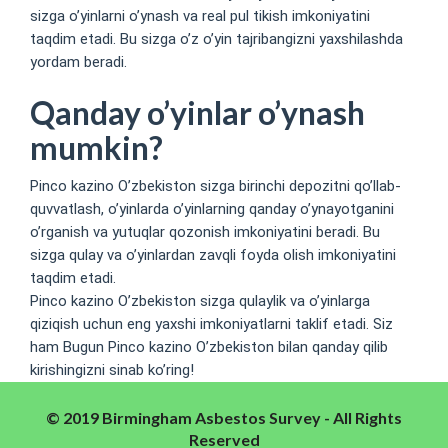
sizga o’yinlarni o’ynash va real pul tikish imkoniyatini
taqdim etadi. Bu sizga o’z o’yin tajribangizni yaxshilashda
yordam beradi.
Qanday o’yinlar o’ynash
mumkin?
Pinco kazino O’zbekiston sizga birinchi depozitni qo’llab-
quvvatlash, o’yinlarda o’yinlarning qanday o’ynayotganini
o’rganish va yutuqlar qozonish imkoniyatini beradi. Bu
sizga qulay va o’yinlardan zavqli foyda olish imkoniyatini
taqdim etadi.
Pinco kazino O’zbekiston sizga qulaylik va o’yinlarga
qiziqish uchun eng yaxshi imkoniyatlarni taklif etadi. Siz
ham Bugun Pinco kazino O’zbekiston bilan qanday qilib
kirishingizni sinab ko’ring!
© 2019 Birmingham Asbestos Survey - All Rights
Reserved