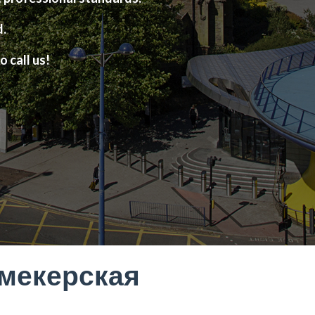
d.
o call us!
кмекерская