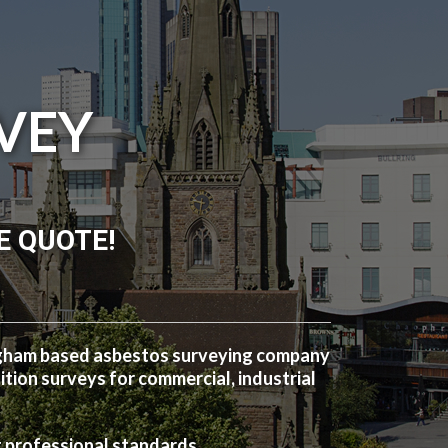
VEY
E QUOTE!
ngham based asbestos surveying company
ion surveys for commercial, industrial
t professional standards.