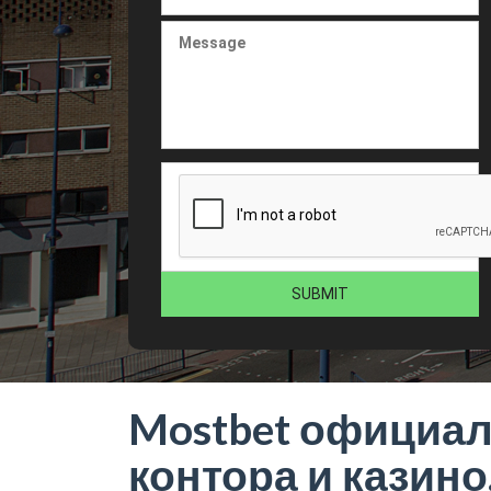
Mostbet официал
контора и казино.