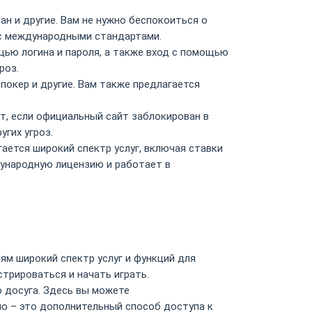
ан и другие. Вам не нужно беспокоиться о
 с международными стандартами.
ью логина и пароля, а также вход с помощью
роз.
 покер и другие. Вам также предлагается
т, если официальный сайт заблокирован в
угих угроз.
ается широкий спектр услуг, включая ставки
ждународную лицензию и работает в
ям широкий спектр услуг и функций для
стрироваться и начать играть.
о досуга. Здесь вы можете
ало – это дополнительный способ доступа к