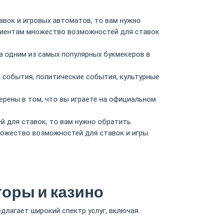
авок и игровых автоматов, то вам нужно
клиентам множество возможностей для ставок
ла одним из самых популярных букмекеров в
 события, политические события, культурные
ерены в том, что вы играете на официальном
й для ставок, то вам нужно обратить
ножество возможностей для ставок и игры.
оры и казино
длагает широкий спектр услуг, включая