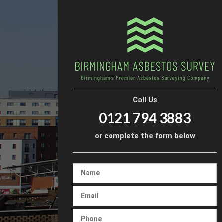
Call Us
0121 794 3883
or complete the form below