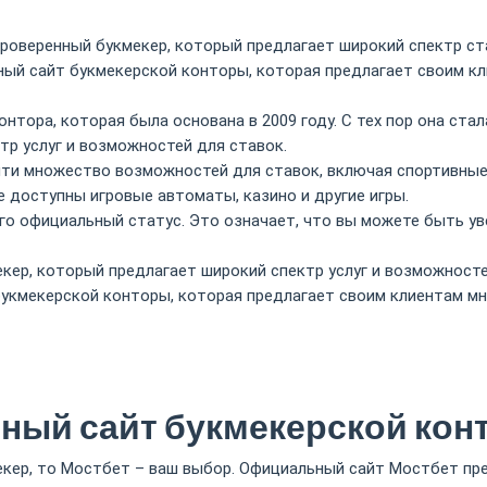
роверенный букмекер, который предлагает широкий спектр ст
ьный сайт букмекерской конторы, которая предлагает своим 
нтора, которая была основана в 2009 году. С тех пор она ста
тр услуг и возможностей для ставок.
йти множество возможностей для ставок, включая спортивные
е доступны игровые автоматы, казино и другие игры.
го официальный статус. Это означает, что вы можете быть ув
кер, который предлагает широкий спектр услуг и возможносте
букмекерской конторы, которая предлагает своим клиентам м
ный сайт букмекерской конт
кер, то Мостбет – ваш выбор. Официальный сайт Мостбет пре