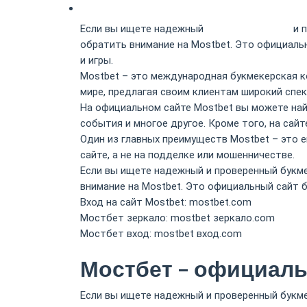
Большой выбор ставок
Если вы ищете надежный
мостбет скачать
и п
обратить внимание на Mostbet. Это официал
и игры.
Mostbet – это международная букмекерская ко
мире, предлагая своим клиентам широкий спек
На официальном сайте Mostbet вы можете на
события и многое другое. Кроме того, на сайт
Один из главных преимуществ Mostbet – это е
сайте, а не на подделке или мошенничестве.
Если вы ищете надежный и проверенный букме
внимание на Mostbet. Это официальный сайт 
Вход на сайт Mostbet: mostbet.com
Мостбет зеркало: mostbet зеркало.com
Мостбет вход: mostbet вход.com
Мостбет – официаль
Если вы ищете надежный и проверенный букме