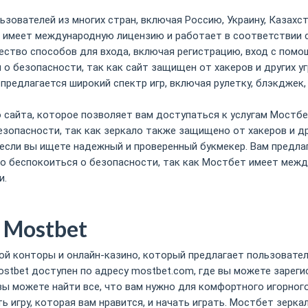
ователей из многих стран, включая Россию, Украину, Казахст
т имеет международную лицензию и работает в соответствии
тво способов для входа, включая регистрацию, вход с помощ
 о безопасности, так как сайт защищен от хакеров и других уг
предлагается широкий спектр игр, включая рулетку, блэкджек,
 сайта, которое позволяет вам доступаться к услугам Мостбе
езопасности, так как зеркало также защищено от хакеров и др
если вы ищете надежный и проверенный букмекер. Вам предлаг
ужно беспокоиться о безопасности, так как Мостбет имеет ме
и.
 Mostbet
й конторы и онлайн-казино, который предлагает пользовател
ostbet доступен по адресу mostbet.com, где вы можете зареги
вы можете найти все, что вам нужно для комфортного игорног
ь игру, которая вам нравится, и начать играть. Мостбет зерк