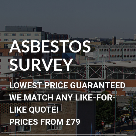
ASBESTOS
SURVEY
LOWEST PRICE GUARANTEED
WE MATCH ANY LIKE-FOR-
LIKE QUOTE!
PRICES FROM £79