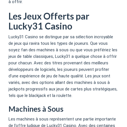
à offrir.
Les Jeux Offerts par
Lucky31 Casino
Lucky31 Casino se distingue par sa sélection incroyable
de jeux qui ravira tous les types de joueurs. Que vous
soyez fan des machines à sous ou que vous préfériez les
jeux de table classiques, Lucky31 a quelque chose à offrir
pour chacun. Avec des titres provenant des meilleurs
développeurs de logiciels, les joueurs peuvent profiter
d’une expérience de jeu de haute qualité. Les jeux sont
variés, avec des options allant des machines à sous à
jackpots progressifs aux jeux de cartes plus stratégiques,
tels que le blackjack et la roulette.
Machines à Sous
Les machines à sous représentent une partie importante
de l’offre ludique de Lucky31 Casino. Avec des centaines