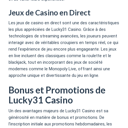
Jeux de Casino en Direct
Les jeux de casino en direct sont une des caractéristiques
les plus appréciées de Lucky31 Casino. Grâce à des
technologies de streaming avancées, les joueurs peuvent
interagir avec de véritables croupiers en temps réel, ce qui
rend l’expérience de jeu encore plus engageante. Les jeux
en live incluent des classiques comme la roulette et le
blackjack, tout en incorporant des jeux de société
modernes comme le Monopoly Live, offrant ainsi une
approche unique et divertissante du jeu en ligne.
Bonus et Promotions de
Lucky31 Casino
Un des avantages majeurs de Lucky31 Casino est sa
générosité en matière de bonus et promotions. De
l’inscription initiale aux promotions hebdomadaires, les