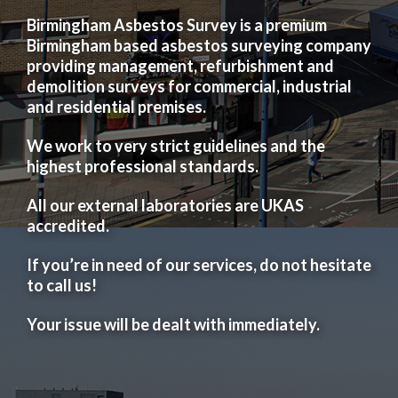
Birmingham Asbestos Survey is a premium
Birmingham based asbestos surveying company
providing management, refurbishment and
demolition surveys for commercial, industrial
and residential premises.
We work to very strict guidelines and the
highest professional standards.
All our external laboratories are UKAS
accredited.
If you’re in need of our services, do not hesitate
to call us!
Your issue will be dealt with immediately.