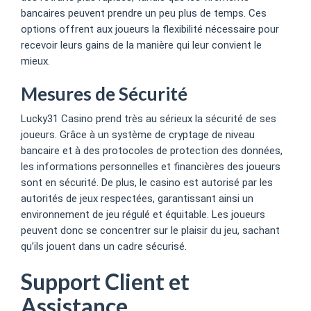
bancaires peuvent prendre un peu plus de temps. Ces
options offrent aux joueurs la flexibilité nécessaire pour
recevoir leurs gains de la manière qui leur convient le
mieux.
Mesures de Sécurité
Lucky31 Casino prend très au sérieux la sécurité de ses
joueurs. Grâce à un système de cryptage de niveau
bancaire et à des protocoles de protection des données,
les informations personnelles et financières des joueurs
sont en sécurité. De plus, le casino est autorisé par les
autorités de jeux respectées, garantissant ainsi un
environnement de jeu régulé et équitable. Les joueurs
peuvent donc se concentrer sur le plaisir du jeu, sachant
qu’ils jouent dans un cadre sécurisé.
Support Client et
Assistance