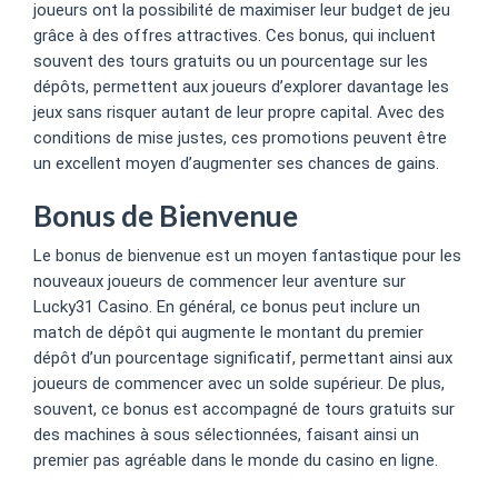
joueurs ont la possibilité de maximiser leur budget de jeu
grâce à des offres attractives. Ces bonus, qui incluent
souvent des tours gratuits ou un pourcentage sur les
dépôts, permettent aux joueurs d’explorer davantage les
jeux sans risquer autant de leur propre capital. Avec des
conditions de mise justes, ces promotions peuvent être
un excellent moyen d’augmenter ses chances de gains.
Bonus de Bienvenue
Le bonus de bienvenue est un moyen fantastique pour les
nouveaux joueurs de commencer leur aventure sur
Lucky31 Casino. En général, ce bonus peut inclure un
match de dépôt qui augmente le montant du premier
dépôt d’un pourcentage significatif, permettant ainsi aux
joueurs de commencer avec un solde supérieur. De plus,
souvent, ce bonus est accompagné de tours gratuits sur
des machines à sous sélectionnées, faisant ainsi un
premier pas agréable dans le monde du casino en ligne.