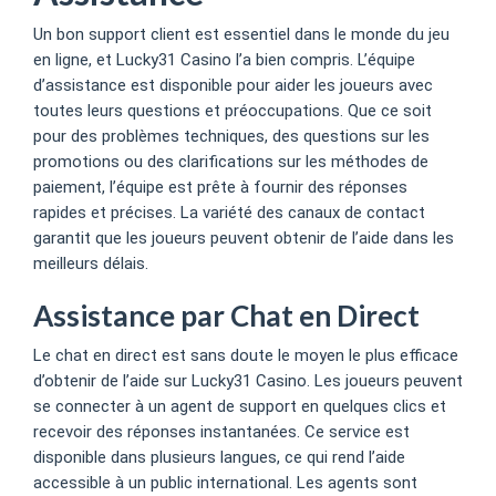
Un bon support client est essentiel dans le monde du jeu
en ligne, et Lucky31 Casino l’a bien compris. L’équipe
d’assistance est disponible pour aider les joueurs avec
toutes leurs questions et préoccupations. Que ce soit
pour des problèmes techniques, des questions sur les
promotions ou des clarifications sur les méthodes de
paiement, l’équipe est prête à fournir des réponses
rapides et précises. La variété des canaux de contact
garantit que les joueurs peuvent obtenir de l’aide dans les
meilleurs délais.
Assistance par Chat en Direct
Le chat en direct est sans doute le moyen le plus efficace
d’obtenir de l’aide sur Lucky31 Casino. Les joueurs peuvent
se connecter à un agent de support en quelques clics et
recevoir des réponses instantanées. Ce service est
disponible dans plusieurs langues, ce qui rend l’aide
accessible à un public international. Les agents sont