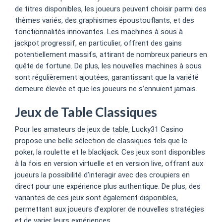
de titres disponibles, les joueurs peuvent choisir parmi des
thèmes variés, des graphismes époustouflants, et des
fonctionnalités innovantes. Les machines à sous à
jackpot progressif, en particulier, offrent des gains
potentiellement massifs, attirant de nombreux parieurs en
quête de fortune. De plus, les nouvelles machines à sous
sont régulièrement ajoutées, garantissant que la variété
demeure élevée et que les joueurs ne s’ennuient jamais.
Jeux de Table Classiques
Pour les amateurs de jeux de table, Lucky31 Casino
propose une belle sélection de classiques tels que le
poker, la roulette et le blackjack. Ces jeux sont disponibles
à la fois en version virtuelle et en version live, offrant aux
joueurs la possibilité d’interagir avec des croupiers en
direct pour une expérience plus authentique. De plus, des
variantes de ces jeux sont également disponibles,
permettant aux joueurs d’explorer de nouvelles stratégies
et de varier leurs expériences.