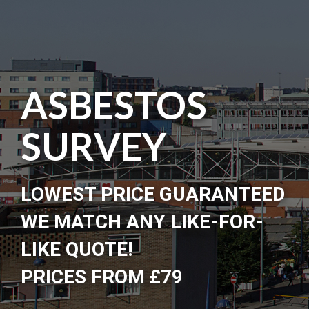
ASBESTOS
SURVEY
LOWEST PRICE GUARANTEED
WE MATCH ANY LIKE-FOR-
LIKE QUOTE!
PRICES FROM £79