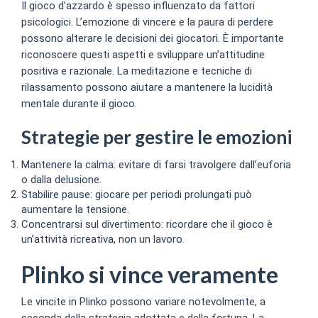
Il gioco d’azzardo è spesso influenzato da fattori
psicologici. L’emozione di vincere e la paura di perdere
possono alterare le decisioni dei giocatori. È importante
riconoscere questi aspetti e sviluppare un’attitudine
positiva e razionale. La meditazione e tecniche di
rilassamento possono aiutare a mantenere la lucidità
mentale durante il gioco.
Strategie per gestire le emozioni
Mantenere la calma: evitare di farsi travolgere dall’euforia
o dalla delusione.
Stabilire pause: giocare per periodi prolungati può
aumentare la tensione.
Concentrarsi sul divertimento: ricordare che il gioco è
un’attività ricreativa, non un lavoro.
Plinko si vince veramente
Le vincite in Plinko possono variare notevolmente, a