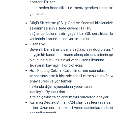
gösterir. Bir site
denemeden önce dikkat etmeniz gereken temel kri
şunlardır:
Güçlü Şifreleme (SSL): Özel ve finansal bilgilerinizi
saklanması için sitede güvenli HTTPS
bağlantısı bulunmalıdır. geçerli bir SSL sertifikası, ku
verilerinin korunmasına yardımcı olur.
Lisans ve
Güvenlik Denetimi: Lisans sağlayıcısını doğrulayın
saygın bir kurumdan lisans almış olması, sitenin ş
olduğuna güçlü bir sinyal verir. Lisans ikonuna
tıklayarak kaynağını kontrol edin.
Hızlı Kazanç Çekimi: Güvenilir online casinolar,
kazancınızı pratik biçimde tahsil etmenize imkân v
onay süresi ve yöntemleri
hakkında diğer oyuncuların yorumlarını
inceleyin. Oyuncu dostu
siteler, çekim taleplerini makul sürelerde onaylar.
Kullanıcı Destek Birimi: 7/24 chat desteği veya ser
artırır. Uzun süredir hizmet veren casinolar, farklı di
desteği sunarak