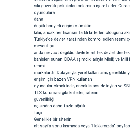
sıkı güvenlik politikaları anlamına işaret eder. Curac
oyunculara
daha
düşük bariyerli erişim mümkün
kılar, ancak her lisansın farklı kriterleri olduğunu a
Türkiye’de devlet tarafından kontrol edilen resmi 
mevcut şu
anda mevcut değildir; devlete ait tek devlet destek
bahisleri sunan IDDAA (şimdiki adıyla Misli) ve Milli
resmi
markalardır. Dolayısıyla yerel kullanıcılar, genellikle 
erişim için bazen VPN kullanan
oyuncular olmaktadır; ancak lisans detayları ve SS
TLS koruması gibi kriterler, sitenin
güvenilirliği
açısından daha fazla ağırlık
taşır.
Genellikle bir sitenin
alt sayfa sonu kısmında veya “Hakkımızda” sayfasın