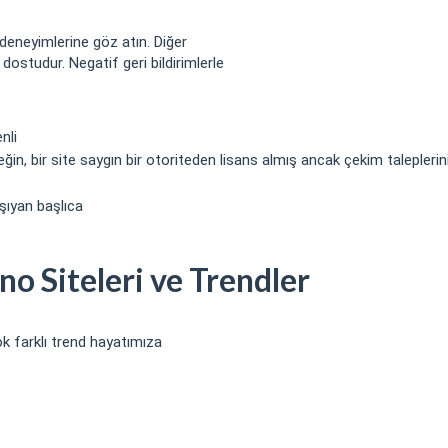
deneyimlerine göz atın. Diğer
 dostudur. Negatif geri bildirimlerle
nli
n, bir site saygın bir otoriteden lisans almış ancak çekim taleplerini
şıyan başlıca
o Siteleri ve Trendler
k farklı trend hayatımıza