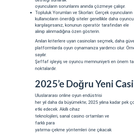
oyuncuların sorunlarını anında çözmeye çalışır.
Topluluk Yorumları ve Skorları: Gerçek oyuncuların 
kullanıcıların önerdiği siteler genellikle daha oyuncu
karşılaşırsanız, konunun operatör tarafından ele
alınıp alınmadığına özen gösterin.
Anılan kriterlere uyan casinoları seçmek, daha güve
platformlarda oyun oynamanıza yardımcı olur. Örneği
sayılır.
Şeffaf işleyiş ve oyuncu memnuniyeti en önem ta
noktalardır.
2025’e Doğru Yeni Casin
Uluslararası online oyun endüstrisi
her yıl daha da büyümekte; 2025 yılına kadar pek ço
etki edecek. Akıllı cihaz
teknolojileri, sanal casino ortamları ve
farklı para
yatırma-çekme yöntemleri öne çıkacak