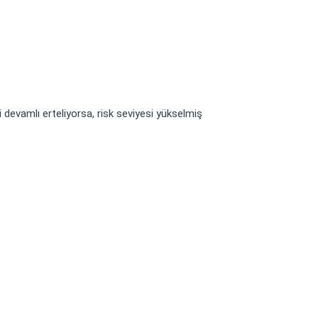
 devamlı erteliyorsa, risk seviyesi yükselmiş