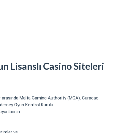
 Lisanslı Casino Siteleri
lar arasında Malta Gaming Authority (MGA), Curacao
derney Oyun Kontrol Kurulu
oyunlarının
etimler ve