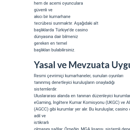
hem de acemi oyunculara
güvenli ve
akıcı bir kumarhane
tecrübesi sunmaktır. Aşağıdaki alt
başlıklarda Türkiye’de casino
dünyasına dair bilmeniz
gereken en temel
başlıkları bulabilirsiniz.
Yasal ve Mevzuata Uygun
Resmi çevrimiçi kumarhaneler, sunulan oyunları
tanınmış denetleyici kuruluşların onayladığı
sistemlerdir.
Uluslararası alanda en tanınan düzenleyici kurum
eGaming, İngiltere Kumar Komisyonu (UKGC) ve Al
(AGCC) gibi kurumlar yer alır. Bu kuruluşlar, casino 
adil ve
istikrarlı
olmasını sağlar. Örneğin, MGA lisansı, sistemli den