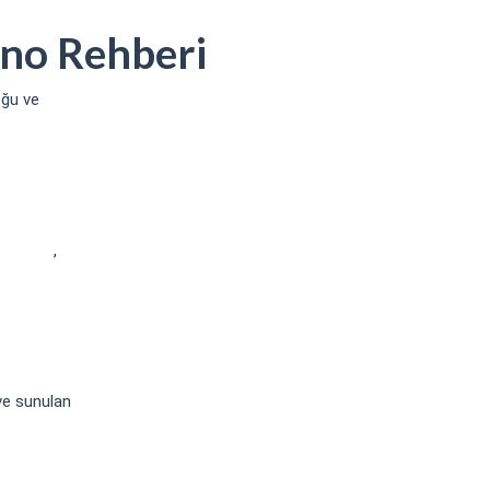
ino Rehberi
oğu ve
siteleri
,
 ve sunulan