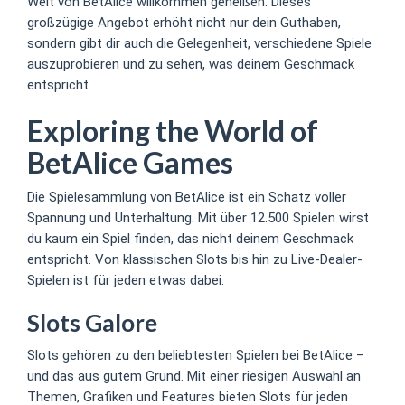
Welt von BetAlice willkommen geheißen. Dieses
großzügige Angebot erhöht nicht nur dein Guthaben,
sondern gibt dir auch die Gelegenheit, verschiedene Spiele
auszuprobieren und zu sehen, was deinem Geschmack
entspricht.
Exploring the World of
BetAlice Games
Die Spielesammlung von BetAlice ist ein Schatz voller
Spannung und Unterhaltung. Mit über 12.500 Spielen wirst
du kaum ein Spiel finden, das nicht deinem Geschmack
entspricht. Von klassischen Slots bis hin zu Live-Dealer-
Spielen ist für jeden etwas dabei.
Slots Galore
Slots gehören zu den beliebtesten Spielen bei BetAlice –
und das aus gutem Grund. Mit einer riesigen Auswahl an
Themen, Grafiken und Features bieten Slots für jeden