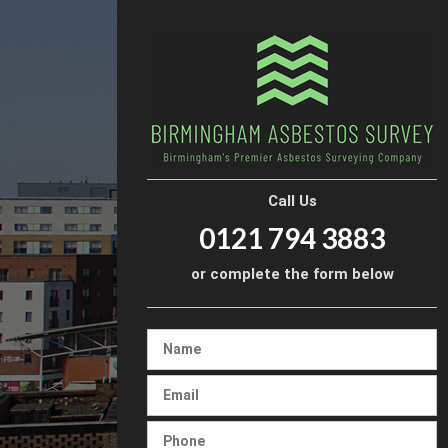
Call Us
0121 794 3883
or complete the form below