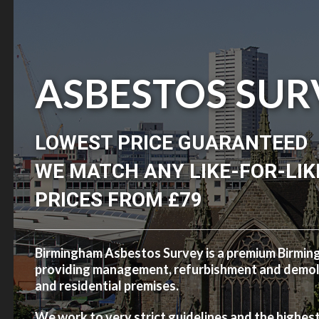
ASBESTOS SUR
LOWEST PRICE GUARANTEED
WE MATCH ANY LIKE-FOR-LIK
PRICES FROM £79
Birmingham Asbestos Survey is a premium Birmi
providing management, refurbishment and demolit
and residential premises.
We work to very strict guidelines and the highes