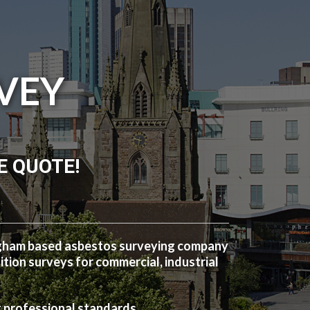
VEY
E QUOTE!
ngham based asbestos surveying company
ion surveys for commercial, industrial
t professional standards.