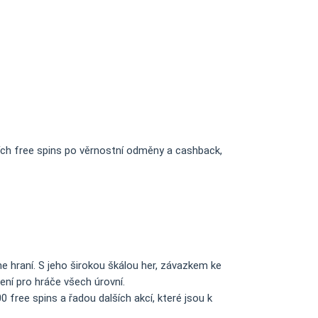
ních free spins po věrnostní odměny a cashback,
ne hraní. S jeho širokou škálou her, závazkem ke
ení pro hráče všech úrovní.
 free spins a řadou dalších akcí, které jsou k