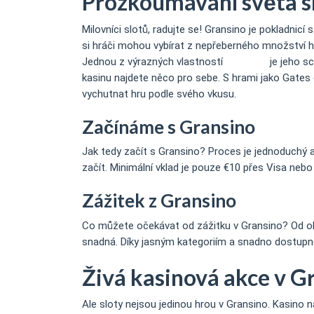
Prozkoumávání světa s
Milovníci slotů, radujte se! Gransino je pokladnicí
si hráči mohou vybírat z nepřeberného množství he
Jednou z výrazných vlastností
Gransino
je jeho s
kasinu najdete něco pro sebe. S hrami jako Gates
vychutnat hru podle svého vkusu.
Začínáme s Gransino
Jak tedy začít s Gransino? Proces je jednoduchý 
začít. Minimální vklad je pouze €10 přes Visa neb
Zážitek z Gransino
Co můžete očekávat od zážitku v Gransino? Od okamž
snadná. Díky jasným kategoriím a snadno dostupné 
Živá kasinová akce v G
Ale sloty nejsou jedinou hrou v Gransino. Kasino n