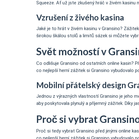
Squeeze. Ať už jste zkušený hráč v živém kasinu 
Vzrušení z živého kasina
Jaké je to hrát v živém kasinu v Gransino? Zážitek
širokou škálou stolů a limitů sázek si můžete vyb
Svět možností v Grans
Co odlišuje Gransino od ostatních online kasin? P
co nejlepší herní zážitek si Gransino vybudovalo po
Mobilní přátelský design Gr
Jednou z výrazných vlastností Gransino je jeho mo
aby poskytovala plynulý a příjemný zážitek. Díky j
Proč si vybrat Gransin
Proč si tedy vybrat Gransino před jinými online ka
co nejlepší herní zážitek si Gransino vybudovalo po