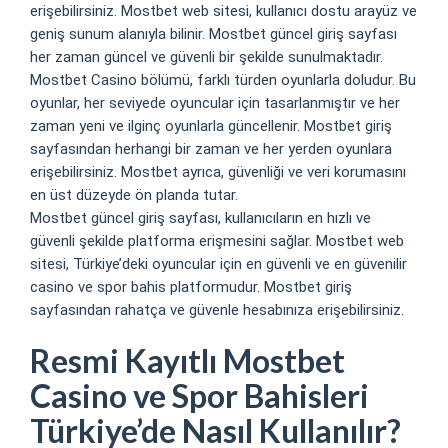
erişebilirsiniz. Mostbet web sitesi, kullanıcı dostu arayüz ve
geniş sunum alanıyla bilinir. Mostbet güncel giriş sayfası
her zaman güncel ve güvenli bir şekilde sunulmaktadır.
Mostbet Casino bölümü, farklı türden oyunlarla doludur. Bu
oyunlar, her seviyede oyuncular için tasarlanmıştır ve her
zaman yeni ve ilginç oyunlarla güncellenir. Mostbet giriş
sayfasından herhangi bir zaman ve her yerden oyunlara
erişebilirsiniz. Mostbet ayrıca, güvenliği ve veri korumasını
en üst düzeyde ön planda tutar.
Mostbet güncel giriş sayfası, kullanıcıların en hızlı ve
güvenli şekilde platforma erişmesini sağlar. Mostbet web
sitesi, Türkiye’deki oyuncular için en güvenli ve en güvenilir
casino ve spor bahis platformudur. Mostbet giriş
sayfasından rahatça ve güvenle hesabınıza erişebilirsiniz.
Resmi Kayıtlı Mostbet
Casino ve Spor Bahisleri
Türkiye’de Nasıl Kullanılır?