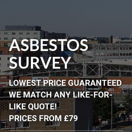
ASBESTOS
SURVEY
LOWEST PRICE GUARANTEED
WE MATCH ANY LIKE-FOR-
LIKE QUOTE!
PRICES FROM £79