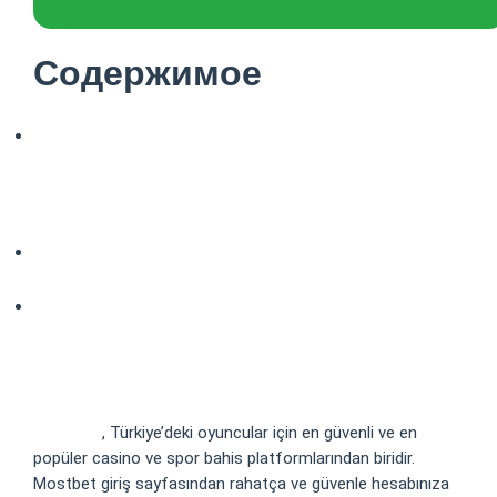
Содержимое
Resmi Kayıtlı Mostbet Casino ve
Spor Bahisleri Türkiye’de Nasıl
Kullanılır?
Mostbet Giriş Adımları
Türkiye Kullanımları İçin
Mostbet Casino’nun En İyi
Oyunları ve Tebrik Edici
Bonusları
mostbet
, Türkiye’deki oyuncular için en güvenli ve en
popüler casino ve spor bahis platformlarından biridir.
Mostbet giriş sayfasından rahatça ve güvenle hesabınıza