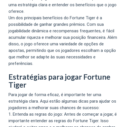
uma estratégia clara e entender os benefícios que o jogo
oferece.
Um dos principais benefícios do Fortune Tiger é a
possibilidade de ganhar grandes prêmios. Com sua
jogabilidade dinâmica e recompensas frequentes, é fácil
acumular riqueza e melhorar sua posição financeira. Além
disso, o jogo oferece uma variedade de opções de
apostas, permitindo que os jogadores escolham a opção
que melhor se adapte às suas necessidades e
preferências.
Estratégias para jogar Fortune
Tiger
Para jogar de forma eficaz, é importante ter uma
estratégia clara. Aqui estão algumas dicas para ajudar os
jogadores a melhorar suas chances de sucesso:
1. Entenda as regras do jogo: Antes de começar a jogar, é
importante entender as regras do Fortune Tiger. Isso