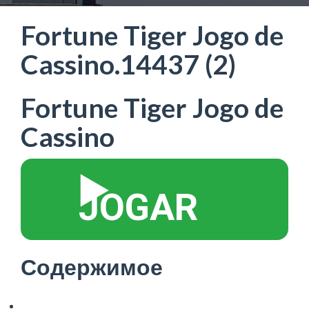
Fortune Tiger Jogo de
Cassino.14437 (2)
Fortune Tiger Jogo de
Cassino
▶️
JOGAR
Содержимое
O que é e como funciona o