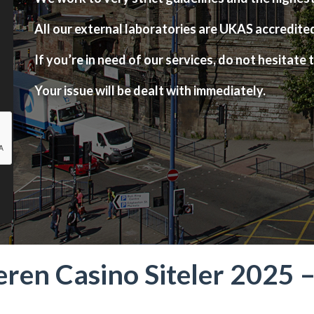
All our external laboratories are UKAS accredite
If you’re in need of our services, do not hesitate t
Your issue will be dealt with immediately.
ren Casino Siteler 2025