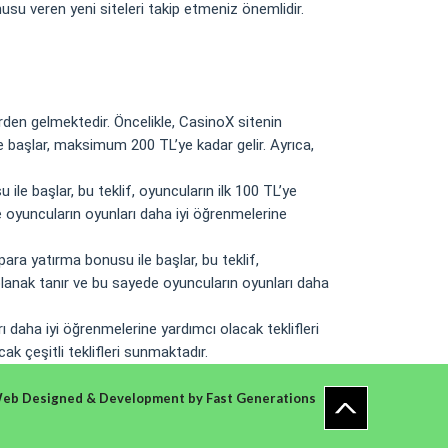
su veren yeni siteleri takip etmeniz önemlidir.
erden gelmektedir. Öncelikle, CasinoX sitenin
 başlar, maksimum 200 TL’ye kadar gelir. Ayrıca,
le başlar, bu teklif, oyuncuların ilk 100 TL’ye
e oyuncuların oyunları daha iyi öğrenmelerine
ra yatırma bonusu ile başlar, bu teklif,
lanak tanır ve bu sayede oyuncuların oyunları daha
 daha iyi öğrenmelerine yardımcı olacak teklifleri
k çeşitli teklifleri sunmaktadır.
eb Designed & Development
by
Fast Generations