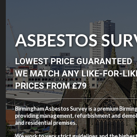
ASBESTOS SUR
LOWEST PRICE GUARANTEED
WE MATCH ANY LIKE-FOR-LIK
PRICES FROM £79
Birmingham Asbestos Survey is a premium Birmi
providing management, refurbishment and demolit
and residential premises.
We work to very strict guidelines and the highes