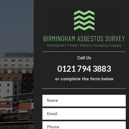
Call Us
0121 794 3883
or complete the form below