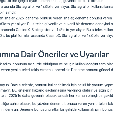
egrator ise çeşitli oyun türlerini sunan, güvenilir bir platformdur.
rasında Slotegrator ve 1xSlots yer alıyor. Slotegrator, kullanıcılar
ir isimdir.
 siteler 2025, deneme bonusu veren siteler, deneme bonusu veren s
ots yer alıyor. Bu siteler, güvenilir ve güvenli bir deneme deneyimi s
asında CasinoX, Slotegrator ve 1xSlots yer alıyor. Bu siteler, kullanı
, bu platformlar arasında CasinoX, Slotegrator ve 1xSlots yer alıyor.
ına Dair Öneriler ve Uyarılar
ilk adım, bonusun ne türde olduğunu ve ne için kullanılacağını tam ol
veren yeni siteleri takip etmeniz önemlidir. Deneme bonusu güncel d
uyun. Bazı sitelerde, bonusu kullanabilmek için belirli bir yatırım yapm
n. Bu, sitelerin kazanç sağlamasına yardımcı olabilir ve sizin için 
teler 2025’te daha güvenilir olacak, ancak her zaman bilinçli bir şekil
liliğe sahip olacak, bu yüzden deneme bonusu veren yeni siteleri t
rini deneyin. Deneme bonusunu etkili bir şekilde kullanmak için, bonus