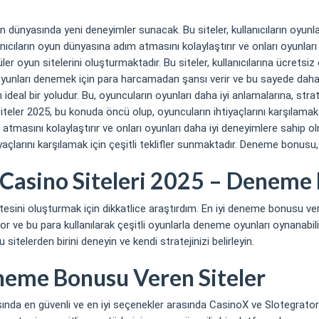
Bonusu Teklifleri
 dünyasında yeni deneyimler sunacak. Bu siteler, kullanıcıların oyunlar
cıların oyun dünyasına adım atmasını kolaylaştırır ve onları oyunları 
üler oyun sitelerini oluşturmaktadır. Bu siteler, kullanıcılarına ücre
unları denemek için para harcamadan şansı verir ve bu sayede daha g
al bir yoludur. Bu, oyuncuların oyunları daha iyi anlamalarına, strateji
ler 2025, bu konuda öncü olup, oyuncuların ihtiyaçlarını karşılamak iç
masını kolaylaştırır ve onları oyunları daha iyi deneyimlere sahip 
açlarını karşılamak için çeşitli teklifler sunmaktadır. Deneme bonusu,
Casino Siteleri 2025 – Deneme
stesini oluşturmak için dikkatlice araştırdım. En iyi deneme bonusu ve
r ve bu para kullanılarak çeşitli oyunlarla deneme oyunları oynanabil
telerden birini deneyin ve kendi stratejinizi belirleyin.
eneme Bonusu Veren Siteler
ında en güvenli ve en iyi seçenekler arasında CasinoX ve Slotegrator