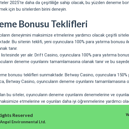
ler 2025’te daha da çeşitliliğe sahip olacak, bu yüzden deneme bonu
k için bu sitelerden birini deneyin.
eneme Bonusu Teklifleri
anıcıların deneyimini maksimize etmelerine yardımcı olacak çeşitli sitel
ır. Bu sitenin teklifi, yeni oyunculara 100% para yatırma bonusu ile
nak tanır.
stesinde yer alır. Drift Casino, oyunculara 100% para yatırma bonusu i
 oyuncuların deneme oyunlarını tamamlamasına olanak tanır ve bu sayed
me bonusu teklifleri sunmaktadır. Betway Casino, oyunculara 150% pa
Ayrıca, Betway Casino, oyuncuların deneme oyunlarını tamamlamasına o
an bu siteler, oyuncuların deneme oyunlarını denemelerine ve oyunları
maksimize etmelerine ve oyunları daha iyi öğrenmelerine yardımcı olaca
Rights Reserved
W
 Angel Environmental Ltd.