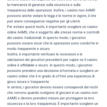
la mancanza di garanzie sulla sicurezza e sulla
trasparenza delle operazioni. Inoltre, i casino non AAMS
possono anche violare le leggi e le norme in vigore, il che
può avere conseguenze negative per gli utenti.
Per evitare questi rischi, è importante scegliere un casino
online AAMS, che è soggetto alle stesse norme e controlli
dei casino tradizionali. In questo modo, i giocatori
possono essere sicuri che le operazioni sono condotte in
modo trasparente e sicuro.
Inoltre, è importante verificare le recensioni e le
valutazioni dei giocatori precedenti per capire se il casino
online è affidabile e sicuro. In questo modo, i giocatori
possono prendere una decisione informata e scegliere un
casino online che è in grado di offrire una esperienza di
gioco sicura e trasparente.
In sintesi, i giocatori devono essere consapevoli dei rischi
che corrono quando scelgono di giocare in un casino non
AAMS e devono prendere misure per proteggere la loro
sicurezza e la loro trasparenza. È importante scegliere un