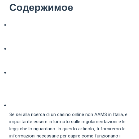
Содержимое
La situazione attuale: i casino
non autorizzati
I rischi per gli utenti: sicurezza e
trasparenza
La strada per la
regolamentazione: come i
governi stanno agendo
Conclusioni
Se sei alla ricerca di un casino online non AAMS in Italia, è
importante essere informato sulle regolamentazioni e le
leggi che lo riguardano. In questo articolo, ti forniremo le
informazioni necessarie per capire come funzionano i