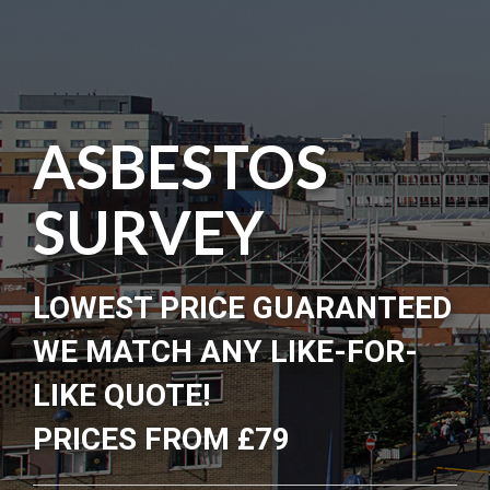
ASBESTOS
SURVEY
LOWEST PRICE GUARANTEED
WE MATCH ANY LIKE-FOR-
LIKE QUOTE!
PRICES FROM £79