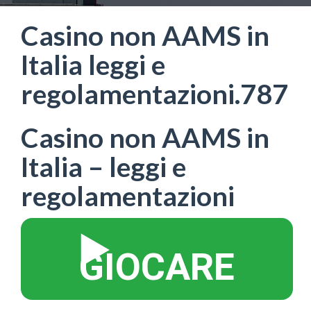
Casino non AAMS in
Italia leggi e
regolamentazioni.787
Casino non AAMS in
Italia – leggi e
regolamentazioni
▶️
GIOCARE