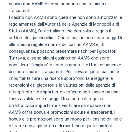
casino non AAMS e come possono essere sicuri e
trasparenti.
I casino non AAMS sono quelli che non sono autorizzati e
regolamentati dall’Autorità delle Agenzie di Monopoli e di
Stato (AAMS), l’ente italiano che controlla e regola il
settore dei giochi online. Questi casino non sono soggetti
alle stesse regole e norme dei casino AAMS e, di
conseguenza, possono presentare rischi per i giocatori.
Tuttavia, ci sono alcuni casino non AAMS che sono
considerati “migliori” e sono in grado di offrire esperienze
di gioco sicure e trasparenti. Per trovare questi casino, è
importante fare una ricerca approfondita e leggere le
recensioni dei giocatori e le valutazioni delle agenzie di
rating. Inoltre, è importante verificare se il casino ha una
licenza valida e se è soggetto a controlli regolari.
Un’altra cosa importante è verificare se il casino non
AAMS offre bonus e promozioni sicure e trasparenti. I
bonus e le promozioni sono un modo per i casino online di
attrarre nuovi giocatori e di mantenere quelli esistenti.