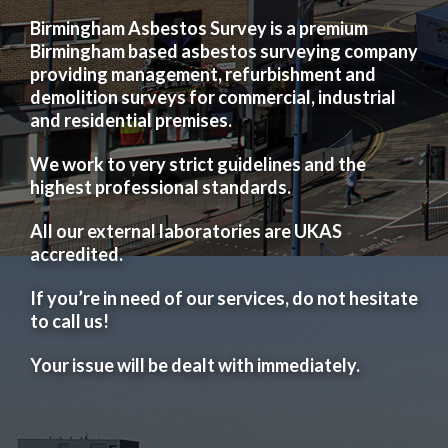
Birmingham Asbestos Survey is a premium
Birmingham based asbestos surveying company
providing management, refurbishment and
demolition surveys for commercial, industrial
and residential premises.
We work to very strict guidelines and the
highest professional standards.
All our external laboratories are UKAS
accredited.
If you’re in need of our services, do not hesitate
to call us!
Your issue will be dealt with immediately.