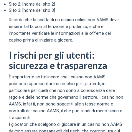
Sito 2: [nome del sito 2]
Sito 3: [nome del sito 3]
Ricorda che la scelta di un casino online non AAMS deve
essere fatta con attenzione e prudenza, e che è
importante verificare le informazioni e le offerte del
casino prima di iniziare a giocare.
I rischi per gli utenti:
sicurezza e trasparenza
È importante sottolineare che i casino non AAMS
possono rappresentare un rischio per gli utenti, in
particolare per quelli che non sono a conoscenza delle
regole e delle norme che governano il settore. I casino non
AAMS, infatti, non sono soggetti alle stesse norme e
controlli dei casino AAMS, il che può renderli meno sicuri e
trasparenti.
I giocatori che scelgono di giocare in un casino non AAMS
devono essere consapevoli dei rischi che corrono, tra cui