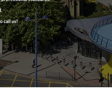
d.
o call us!