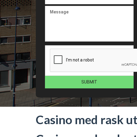
Casino med rask ut