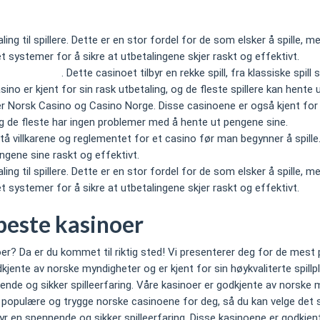
umenter
ing til spillere. Dette er en stor fordel for de som elsker å spille, me
t systemer for å sikre at utbetalingene skjer raskt og effektivt.
k nettcasino
. Dette casinoet tilbyr en rekke spill, fra klassiske spil
o er kjent for sin rask utbetaling, og de fleste spillere kan hente 
er Norsk Casino og Casino Norge. Disse casinoene er også kjent for s
 og de fleste har ingen problemer med å hente ut pengene sine.
rstå villkarene og reglementet for et casino før man begynner å spill
gene sine raskt og effektivt.
ing til spillere. Dette er en stor fordel for de som elsker å spille, me
t systemer for å sikre at utbetalingene skjer raskt og effektivt.
beste kasinoer
noer? Da er du kommet til riktig sted! Vi presenterer deg for de mes
kjente av norske myndigheter og er kjent for sin høykvaliterte spillp
nde og sikker spilleerfaring. Våre kasinoer er godkjente av norske m
t populære og trygge norske casinoene for deg, så du kan velge det 
yr en spennende og sikker spilleerfaring. Disse kasinoene er godkjen