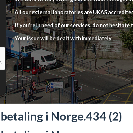
All our external laboratories are UKAS accredite
If you’re in need of our services, do not hesitate t
Your issue will be dealt with immediately.
betaling i Norge.434 (2)