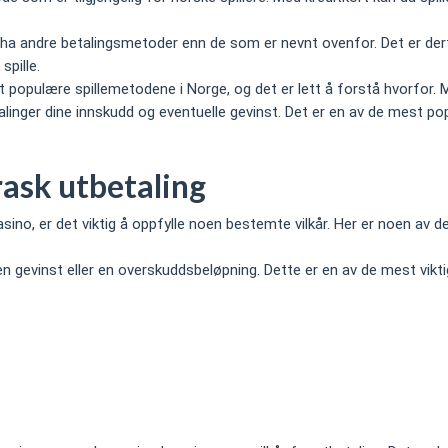
 ha andre betalingsmetoder enn de som er nevnt ovenfor. Det er derf
spille.
 populære spillemetodene i Norge, og det er lett å forstå hvorfor. 
alinger dine innskudd og eventuelle gevinst. Det er en av de mest po
rask utbetaling
sino, er det viktig å oppfylle noen bestemte vilkår. Her er noen av de
 gevinst eller en overskuddsbeløpning. Dette er en av de mest viktige