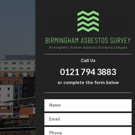
Call Us
0121 794 3883
or complete the form below