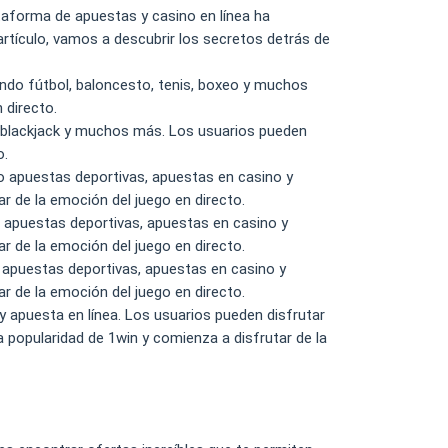
taforma de apuestas y casino en línea ha
rtículo, vamos a descubrir los secretos detrás de
endo fútbol, baloncesto, tenis, boxeo y muchos
 directo.
a, blackjack y muchos más. Los usuarios pueden
o.
do apuestas deportivas, apuestas en casino y
r de la emoción del juego en directo.
o apuestas deportivas, apuestas en casino y
r de la emoción del juego en directo.
o apuestas deportivas, apuestas en casino y
r de la emoción del juego en directo.
y apuesta en línea. Los usuarios pueden disfrutar
a popularidad de 1win y comienza a disfrutar de la