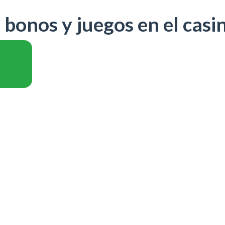
 bonos y juegos en el casi
ás de la popularidad de 1win!
os y promociones en 1win!
n!
en 1win!