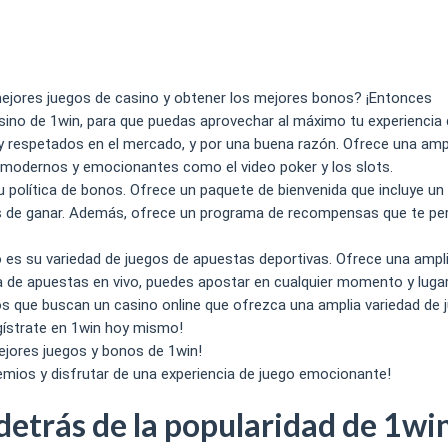
de juegos en 1win!
ar en 1win?
mejores juegos de casino y obtener los mejores bonos? ¡Entonces
1
ino de 1win, para que puedas aprovechar al máximo tu experiencia 
y respetados en el mercado, y por una buena razón. Ofrece una ampl
s modernos y emocionantes como el video poker y los slots.
 política de bonos. Ofrece un paquete de bienvenida que incluye un
es de ganar. Además, ofrece un programa de recompensas que te per
 es su variedad de juegos de apuestas deportivas. Ofrece una ampli
a de apuestas en vivo, puedes apostar en cualquier momento y lugar
los que buscan un casino online que ofrezca una amplia variedad de
gístrate en 1win hoy mismo!
ejores juegos y bonos de 1win!
emios y disfrutar de una experiencia de juego emocionante!
detrás de la popularidad de 1wi