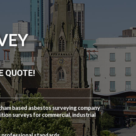
VEY
E QUOTE!
ngham based asbestos surveying company
ion surveys for commercial, industrial
t professional standards.