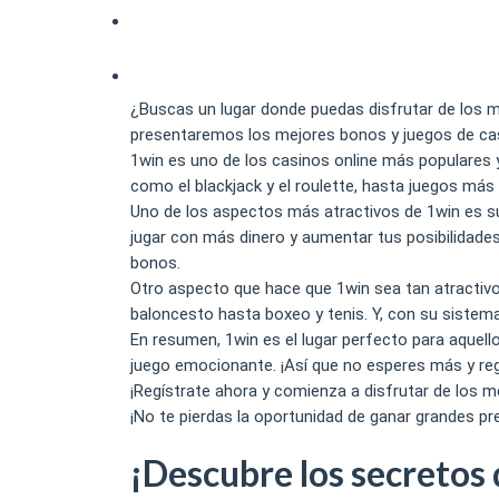
¡Explora el amplio catálogo 
¿Qué juegos puedes encontr
¿Buscas un lugar donde puedas disfrutar de los 
presentaremos los mejores bonos y juegos de cas
1win es uno de los casinos online más populares 
como el blackjack y el roulette, hasta juegos má
Uno de los aspectos más atractivos de 1win es su
jugar con más dinero y aumentar tus posibilidad
bonos.
Otro aspecto que hace que 1win sea tan atractivo
baloncesto hasta boxeo y tenis. Y, con su sistem
En resumen, 1win es el lugar perfecto para aquel
juego emocionante. ¡Así que no esperes más y re
¡Regístrate ahora y comienza a disfrutar de los m
¡No te pierdas la oportunidad de ganar grandes pr
¡Descubre los secretos 