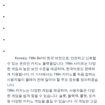
게임 종류와 규칙
블랙잭
룰렛
슬롯
보너스와 프로모션
1win
Korea는 1Win Bet의 한국 버전으로, 안전하고 신뢰할
수 있는 온라인 카지노 플랫폼입니다. 1Win 사이트는 다양
한 게임과 높은 보안 수준을 제공하며, 한국어로도 완벽하
게 지원됩니다. 이 기사에서는 1Win 카지노를 처음 접하는
사용자들이 플레이 전에 알아야 할 주요 정보를 정리하겠습
니다.
1Win 카지노는 다양한 게임을 제공하며, 사용자들은 다양
한 게임을 쉽게 찾을 수 있습니다. 슬롯, 블랙잭, 룰렛, 포커
등 다양한 카지노 게임을 즐길 수 있습니다. 각 게임은 고급