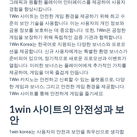
그래픽과 원활한 플레이어 인터페이스를 제공하여 사용자
경험을 향상시킵니다.
1Win 사이트는 안전한 게임 환경을 제공하기 위해 최고 수
준의 보안 기술을 사용합니다. 이는 사용자의 개인 정보와
금융 정보를 보호하는 데 중요합니다. 또한, 1Win은 공정한
게임을 보장하기 위해 독립적인 검증 기관과 협력합니다.
1Win Korea는 한국어로 지원되는 다양한 보너스와 프로모
션을 제공합니다. 신규 사용자에게는 특별한 환영 보너스가
준비되어 있으며, 정기적으로 새로운 프로모션과 이벤트가
열립니다. 이러한 보너스는 플레이어에게 추가적인 가치를
제공하며, 게임을 더욱 즐겁게 만듭니다.
1Win 카지노는 안전하고 신뢰할 수 있는 플랫폼으로, 다양
한 게임과 보너스, 그리고 안전한 게임 환경을 제공합니다.
1Win 사이트를 통해 안전하게 게임을 즐기세요.
1win 사이트의 안전성과 보
안
1win korea는 사용자의 안전과 보안을 최우선으로 생각합