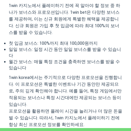
1win 카지노에서 플레이하기 전에 꼭 알아야 할 정보 중 하
나가 보너스와 프로모션입니다. 1win bet은 다양한 보너스
를 제공하며, 이는 신규 회원에게 특별한 혜택을 제공합니
다. 신규 회원은 가입 후 첫 입금에 따라 최대 100%의 보너
스를 받을 수 있습니다.
첫 입금 보너스: 100%까지 최대 100,000원까지
일일 보너스: 일정 시간 동안 일일 보너스를 받을 수 있습니
다
월간 보너스: 매월 특정 조건을 충족하면 보너스를 받을 수
있습니다
1win korea에서는 주기적으로 다양한 프로모션을 진행합니
다. 이 프로모션은 특별한 이벤트나 기간 동안만 제공되므
로, 주의 깊게 확인해야 합니다. 예를 들어, 특정 게임에서만
적용되는 보너스나 특정 시간대에만 제공되는 보너스 등이
있습니다.
프로모션을 활용하면 플레이 시간을 늘리거나 더 많은 돈을
벌 수 있습니다. 따라서, 1win 카지노에서 플레이하기 전에
항상 최신 프로모션 정보를 확인하세요.