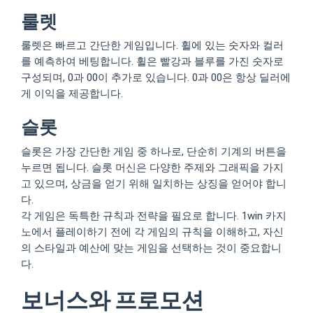
룰렛
룰렛은 빠르고 간단한 게임입니다. 휠에 있는 숫자와 컬러
를 예측하여 베팅합니다. 휠은 빨강과 블루를 가진 숫자로
구성되며, 0과 00이 추가로 있습니다. 0과 00은 항상 딜러에
게 이익을 제공합니다.
슬롯
슬롯은 가장 간단한 게임 중 하나로, 단순히 기계의 버튼을
누르면 됩니다. 슬롯 머신은 다양한 주제와 그래픽을 가지
고 있으며, 상금을 얻기 위해 일치하는 상징을 얻어야 합니
다.
각 게임은 독특한 규칙과 전략을 필요로 합니다. 1win 카지
노에서 플레이하기 전에 각 게임의 규칙을 이해하고, 자신
의 스타일과 예산에 맞는 게임을 선택하는 것이 중요합니
다.
보너스와 프로모션