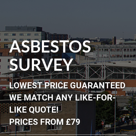
ASBESTOS
SURVEY
LOWEST PRICE GUARANTEED
WE MATCH ANY LIKE-FOR-
LIKE QUOTE!
PRICES FROM £79