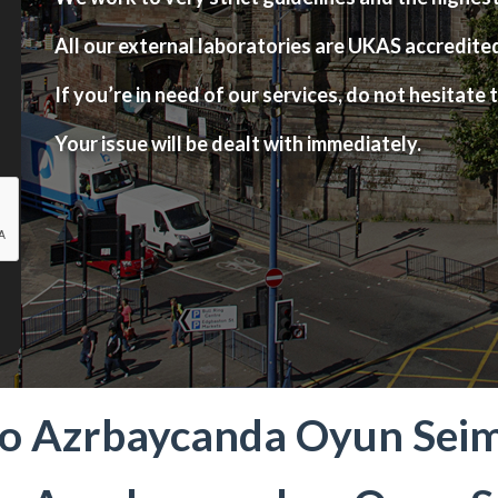
All our external laboratories are UKAS accredite
If you’re in need of our services, do not hesitate t
Your issue will be dealt with immediately.
o Azrbaycanda Oyun Seiml