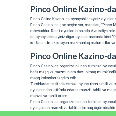
Pinco Online Kazino-da
Pinco Online Kazino-da oynayabilecəyiniz oyunlar ço
Pinco Casino-da çox seçim var, məsələn, “Pinco Me
mövcuddur. Rolet oyunları arasında Avstraliya role
da oynayabilecəyiniz digər oyunlar arasında kimi “
istifadə etmək istəyən məzmunluq məlumatlar və bon
Pinco Online Kazino-da
Pinco Casino-da organize olunan turnirlər, oyunçul
bağlı məşq və məzmunlara daxil olmaq mümkündür. P
məşq imkanları təqdim edir.
Turnirlərdən istifadə etmək, oyunçuların təhlili və 
oyunlarından istifadə edərək mənzili təhlili və mə
mənzili və təhlili artırır.
Pinco Casino-da organize olunan turnirlər, oyunçul
oyunçuların mənzili və təhlili artırmaq üçün idealdi