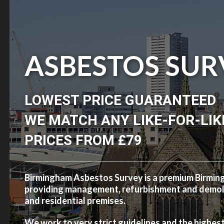
ASBESTOS SUR
LOWEST PRICE GUARANTEED
WE MATCH ANY LIKE-FOR-LIK
PRICES FROM £79
Birmingham Asbestos Survey is a premium Birmi
providing management, refurbishment and demolit
and residential premises.
We work to very strict guidelines and the highes