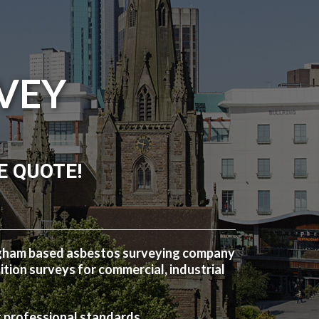
VEY
E QUOTE!
ngham based asbestos surveying company
ion surveys for commercial, industrial
t professional standards.