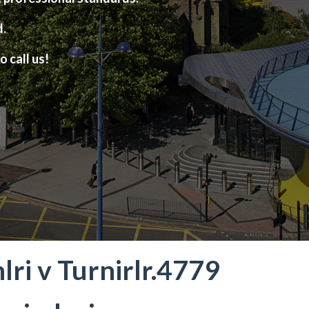
d.
o call us!
ri v Turnirlr.4779