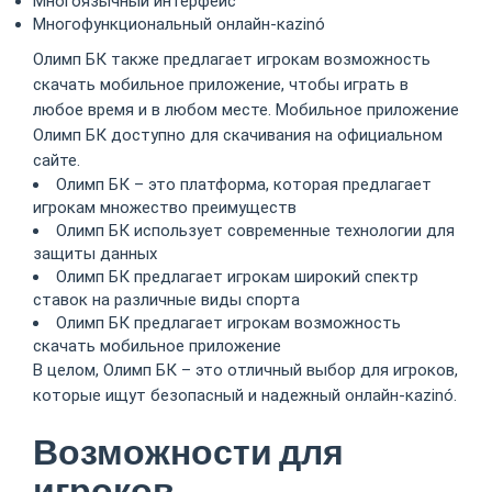
Многоязычный интерфейс
Многофункциональный онлайн-каzinó
Олимп БК также предлагает игрокам возможность
скачать мобильное приложение, чтобы играть в
любое время и в любом месте. Мобильное приложение
Олимп БК доступно для скачивания на официальном
сайте.
Олимп БК – это платформа, которая предлагает
игрокам множество преимуществ
Олимп БК использует современные технологии для
защиты данных
Олимп БК предлагает игрокам широкий спектр
ставок на различные виды спорта
Олимп БК предлагает игрокам возможность
скачать мобильное приложение
В целом, Олимп БК – это отличный выбор для игроков,
которые ищут безопасный и надежный онлайн-каzinó.
Возможности для
игроков