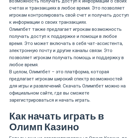
возможность получать доступ к информации о своих
счетах и транзакциях в любое время. Это позволяет
игрокам контролировать свой счет и получать доступ
к информации о своих транзакциях.
Олимпбет также предлагает игрокам возможность
получать доступ к поддержке и помощи в любое
время. Это может включать в себя чат-ассистента,
электронную почту и другие каналы связи. Это
позволяет игрокам получать помощь и поддержку в
любое время.
В целом, Олимпбет – это платформа, которая
предлагает игрокам широкий спектр возможностей
для игры и развлечений. Скачать Олимпбет можно на
официальном сайте, где вы сможете
зарегистрироваться и начать играть.
Как начать играть в
Олимп Казино