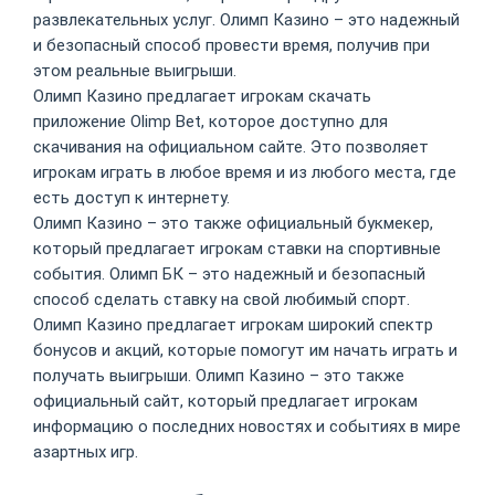
развлекательных услуг. Олимп Казино – это надежный
и безопасный способ провести время, получив при
этом реальные выигрыши.
Олимп Казино предлагает игрокам скачать
приложение Olimp Bet, которое доступно для
скачивания на официальном сайте. Это позволяет
игрокам играть в любое время и из любого места, где
есть доступ к интернету.
Олимп Казино – это также официальный букмекер,
который предлагает игрокам ставки на спортивные
события. Олимп БК – это надежный и безопасный
способ сделать ставку на свой любимый спорт.
Олимп Казино предлагает игрокам широкий спектр
бонусов и акций, которые помогут им начать играть и
получать выигрыши. Олимп Казино – это также
официальный сайт, который предлагает игрокам
информацию о последних новостях и событиях в мире
азартных игр.