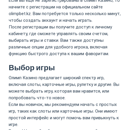
Если вы еще не зарегистрированы в Олимп Казино, то
начните с регистрации на официальном сайте
olimpbet.kz. Вам потребуется только несколько минут,
чтобы создать аккаунт и начать играть.
После регистрации вы получите доступ к личному
кабинету, где сможете управлять своим счетом,
выбирать игры и ставки. Вам также доступны
различные опции для удобного игрока, включая
функцию быстрого доступа к вашим фаворитам.
Выбор игры
Олимп Казино предлагает широкий спектр игр,
включая слоты, карточные игры, рулетку и другие. Вы
можете выбрать игру, которая вам нравится, или
попробовать что-то новое.
Если вы новичок, мы рекомендуем начать с простых
игр, таких как слоты или карточные игры. Они имеют
простой интерфейс и могут помочь вам привыкнуть к
игре.