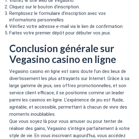
Visitez le site web de Vegasino.
Cliquez sur le bouton d’inscription.
Remplissez le formulaire d’inscription avec vos
informations personnelles.
Vérifiez votre adresse e-mail via le lien de confirmation.
Faites votre premier dépôt pour débuter vos jeux.
Conclusion générale sur
Vegasino casino en ligne
Vegasino casino en ligne est sans doute l’un des lieux de
divertissement les plus attrayants sur Internet. Grâce à sa
large gamme de jeux, ses offres promotionnelles, et son
service client efficace, il se positionne comme un leader
parmi les casinos en ligne. L’expérience de jeu est fluide,
agréable, et accessible, permettant à chacun de vivre des
moments inoubliables.
Que vous soyez là pour vous amuser ou pour tenter de
réaliser des gains, Vegasino s’intègre parfaitement à votre
style de vie. En vous inscrivant aujourd’hui, vous accédez