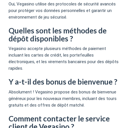
Oui, Vegasino utilise des protocoles de sécurité avancés
pour protéger vos données personnelles et garantir un
environnement de jeu sécurisé.
Quelles sont les méthodes de
dépôt disponibles ?
Vegasino accepte plusieurs méthodes de paiement
incluant les cartes de crédit, les portefeuilles
électroniques, et les virements bancaires pour des dépôts
rapides.
Y a-t-il des bonus de bienvenue ?
Absolument ! Vegasino propose des bonus de bienvenue
généreux pour les nouveaux membres, incluant des tours
gratuits et des offres de dépôt matché.
Comment contacter le service
client de Vegasino ?