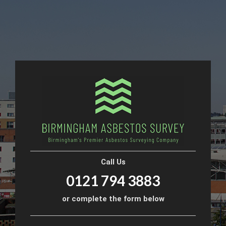
Call Us
0121 794 3883
or complete the form below