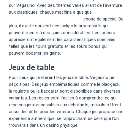
sur Vegasino. Avec des thèmes variés allant de l’aventure
aux classiques, chaque machine a quelque
https://vegasino-casino-en-ligne.org/
chose de spécial. De
plus, il existe souvent des jackpots progressifs qui
peuvent mener à des gains considérables. Les joueurs
apprécieront également les caractéristiques spéciales
telles que les tours gratuits et les tours bonus qui
peuvent booster les gains.
Jeux de table
Pour ceux qui préfèrent les jeux de table, Vegasino ne
déçoit pas. Des jeux emblématiques comme le blackjack,
la roulette ou le baccarat sont disponibles dans diverses
variantes. Les règles sont faciles à comprendre, ce qui
rend ces jeux accessibles aux débutants, mais ils offrent
aussi des défis pour les vétérans. Chaque jeu propose une
expérience authentique, se rapprochant de celle que l’on
trouverait dans un casino physique.