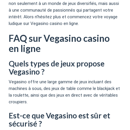
non seulement à un monde de jeux diversifiés, mais aussi
à une communauté de passionnés qui partagent votre
intérêt. Alors n’hésitez plus et commencez votre voyage
ludique sur Vegasino casino en ligne.
FAQ sur Vegasino casino
en ligne
Quels types de jeux propose
Vegasino ?
Vegasino offre une large gamme de jeux incluant des
machines à sous, des jeux de table comme le blackjack et
la roulette, ainsi que des jeux en direct avec de véritables
croupiers.
Est-ce que Vegasino est sûr et
sécurisé ?