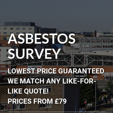
ASBESTOS
SURVEY
LOWEST PRICE GUARANTEED
WE MATCH ANY LIKE-FOR-
LIKE QUOTE!
PRICES FROM £79