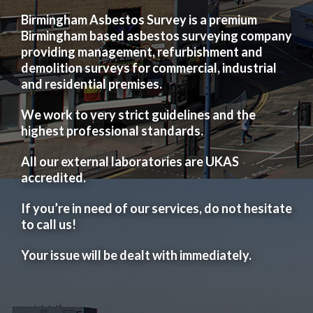
Birmingham Asbestos Survey is a premium
Birmingham based asbestos surveying company
providing management, refurbishment and
demolition surveys for commercial, industrial
and residential premises.
We work to very strict guidelines and the
highest professional standards.
All our external laboratories are UKAS
accredited.
If you’re in need of our services, do not hesitate
to call us!
Your issue will be dealt with immediately.