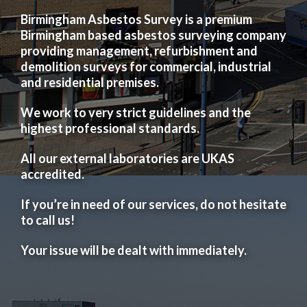
Birmingham Asbestos Survey is a premium
Birmingham based asbestos surveying company
providing management, refurbishment and
demolition surveys for commercial, industrial
and residential premises.
We work to very strict guidelines and the
highest professional standards.
All our external laboratories are UKAS
accredited.
If you’re in need of our services, do not hesitate
to call us!
Your issue will be dealt with immediately.