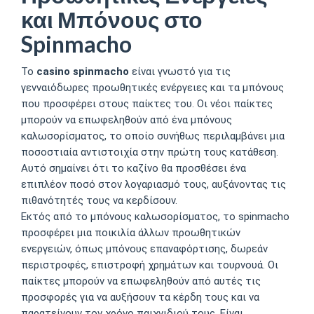
και Μπόνους στο
Spinmacho
Το
casino spinmacho
είναι γνωστό για τις
γενναιόδωρες προωθητικές ενέργειες και τα μπόνους
που προσφέρει στους παίκτες του. Οι νέοι παίκτες
μπορούν να επωφεληθούν από ένα μπόνους
καλωσορίσματος, το οποίο συνήθως περιλαμβάνει μια
ποσοστιαία αντιστοιχία στην πρώτη τους κατάθεση.
Αυτό σημαίνει ότι το καζίνο θα προσθέσει ένα
επιπλέον ποσό στον λογαριασμό τους, αυξάνοντας τις
πιθανότητές τους να κερδίσουν.
Εκτός από το μπόνους καλωσορίσματος, το spinmacho
προσφέρει μια ποικιλία άλλων προωθητικών
ενεργειών, όπως μπόνους επαναφόρτισης, δωρεάν
περιστροφές, επιστροφή χρημάτων και τουρνουά. Οι
παίκτες μπορούν να επωφεληθούν από αυτές τις
προσφορές για να αυξήσουν τα κέρδη τους και να
παρατείνουν τον χρόνο παιχνιδιού τους. Είναι