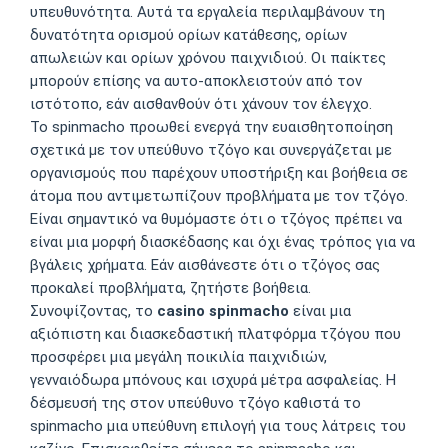
υπευθυνότητα. Αυτά τα εργαλεία περιλαμβάνουν τη
δυνατότητα ορισμού ορίων κατάθεσης, ορίων
απωλειών και ορίων χρόνου παιχνιδιού. Οι παίκτες
μπορούν επίσης να αυτο-αποκλειστούν από τον
ιστότοπο, εάν αισθανθούν ότι χάνουν τον έλεγχο.
Το spinmacho προωθεί ενεργά την ευαισθητοποίηση
σχετικά με τον υπεύθυνο τζόγο και συνεργάζεται με
οργανισμούς που παρέχουν υποστήριξη και βοήθεια σε
άτομα που αντιμετωπίζουν προβλήματα με τον τζόγο.
Είναι σημαντικό να θυμόμαστε ότι ο τζόγος πρέπει να
είναι μια μορφή διασκέδασης και όχι ένας τρόπος για να
βγάλεις χρήματα. Εάν αισθάνεστε ότι ο τζόγος σας
προκαλεί προβλήματα, ζητήστε βοήθεια.
Συνοψίζοντας, το
casino spinmacho
είναι μια
αξιόπιστη και διασκεδαστική πλατφόρμα τζόγου που
προσφέρει μια μεγάλη ποικιλία παιχνιδιών,
γενναιόδωρα μπόνους και ισχυρά μέτρα ασφαλείας. Η
δέσμευσή της στον υπεύθυνο τζόγο καθιστά το
spinmacho μια υπεύθυνη επιλογή για τους λάτρεις του