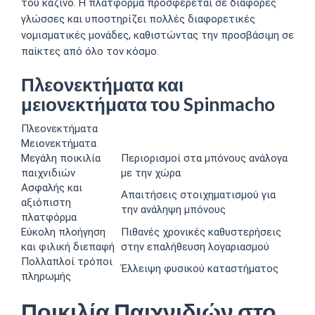
του καζίνο. Η πλατφόρμα προσφέρεται σε διάφορες
γλώσσες και υποστηρίζει πολλές διαφορετικές
νομισματικές μονάδες, καθιστώντας την προσβάσιμη σε
παίκτες από όλο τον κόσμο.
Πλεονεκτήματα και
μειονεκτήματα του Spinmacho
Πλεονεκτήματα
Μειονεκτήματα
Μεγάλη ποικιλία
Περιορισμοί στα μπόνους ανάλογα
παιχνιδιών
με την χώρα
Ασφαλής και
Απαιτήσεις στοιχηματισμού για
αξιόπιστη
την ανάληψη μπόνους
πλατφόρμα
Εύκολη πλοήγηση
Πιθανές χρονικές καθυστερήσεις
και φιλική διεπαφή
στην επαλήθευση λογαριασμού
Πολλαπλοί τρόποι
Έλλειψη φυσικού καταστήματος
πληρωμής
Ποικιλία Παιχνιδιών στο