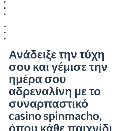
Πλεονεκτήματα και μειονεκτήματα του Spinmacho
Ποικιλία Παιχνιδιών στο Spinmacho
Οι πιο δημοφιλείς κατηγορίες παιχνιδιών στο
Spinmacho
Προωθητικές Ενέργειες και Μπόνους στο Spinmacho
Τύποι Μπόνους που Προσφέρονται στο Spinmacho
Ασφάλεια και Υπεύθυνος Τζόγος στο Spinmacho
Ανάδειξε την τύχη
σου και γέμισε την
ημέρα σου
αδρεναλίνη με το
συναρπαστικό
casino spinmacho,
όπου κάθε παιχνίδι