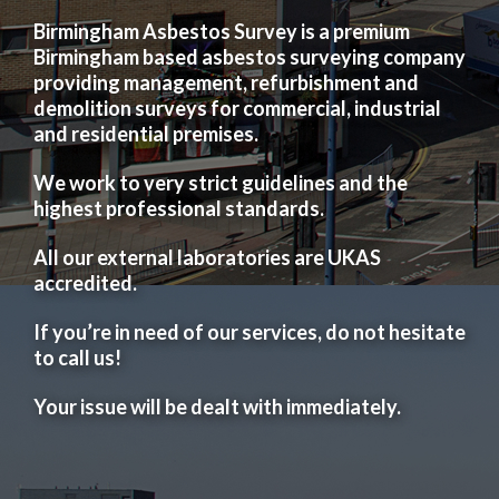
Birmingham Asbestos Survey is a premium
Birmingham based asbestos surveying company
providing management, refurbishment and
demolition surveys for commercial, industrial
and residential premises.
We work to very strict guidelines and the
highest professional standards.
All our external laboratories are UKAS
accredited.
If you’re in need of our services, do not hesitate
to call us!
Your issue will be dealt with immediately.