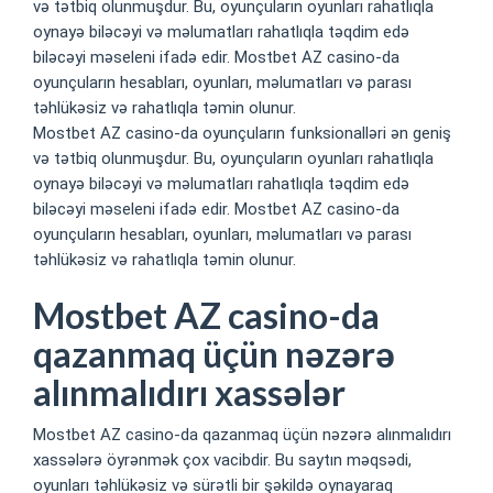
və tətbiq olunmuşdur. Bu, oyunçuların oyunları rahatlıqla
oynayə biləcəyi və məlumatları rahatlıqla təqdim edə
biləcəyi məseleni ifadə edir. Mostbet AZ casino-da
oyunçuların hesabları, oyunları, məlumatları və parası
təhlükəsiz və rahatlıqla təmin olunur.
Mostbet AZ casino-da oyunçuların funksionalləri ən geniş
və tətbiq olunmuşdur. Bu, oyunçuların oyunları rahatlıqla
oynayə biləcəyi və məlumatları rahatlıqla təqdim edə
biləcəyi məseleni ifadə edir. Mostbet AZ casino-da
oyunçuların hesabları, oyunları, məlumatları və parası
təhlükəsiz və rahatlıqla təmin olunur.
Mostbet AZ casino-da
qazanmaq üçün nəzərə
alınmalıdırı xassələr
Mostbet AZ casino-da qazanmaq üçün nəzərə alınmalıdırı
xassələrə öyrənmək çox vacibdir. Bu saytın məqsədi,
oyunları təhlükəsiz və sürətli bir şəkildə oynayaraq