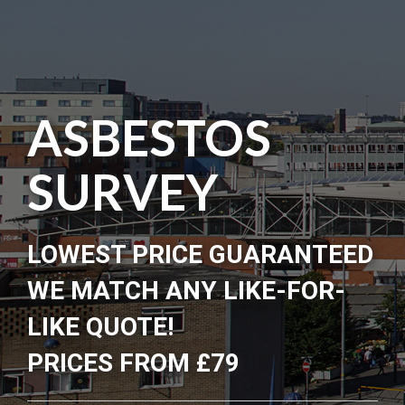
ASBESTOS
SURVEY
LOWEST PRICE GUARANTEED
WE MATCH ANY LIKE-FOR-
LIKE QUOTE!
PRICES FROM £79