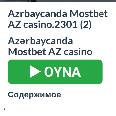
Azrbaycanda Mostbet
AZ casino.2301 (2)
Azərbaycanda
Mostbet AZ casino
▶️ OYNA
Содержимое
Mostbet AZ casino-nun
xidmətləri və funksionalləri