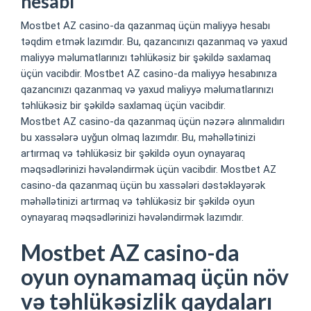
hesabı
Mostbet AZ casino-da qazanmaq üçün maliyyə hesabı
təqdim etmək lazımdır. Bu, qazancınızı qazanmaq və yaxud
maliyyə məlumatlarınızı təhlükəsiz bir şəkildə saxlamaq
üçün vacibdir. Mostbet AZ casino-da maliyyə hesabınıza
qazancınızı qazanmaq və yaxud maliyyə məlumatlarınızı
təhlükəsiz bir şəkildə saxlamaq üçün vacibdir.
Mostbet AZ casino-da qazanmaq üçün nəzərə alınmalıdırı
bu xassələrə uyğun olmaq lazımdır. Bu, məhəllətinizi
artırmaq və təhlükəsiz bir şəkildə oyun oynayaraq
məqsədlərinizi həvələndirmək üçün vacibdir. Mostbet AZ
casino-da qazanmaq üçün bu xassələri dəstəkləyərək
məhəllətinizi artırmaq və təhlükəsiz bir şəkildə oyun
oynayaraq məqsədlərinizi həvələndirmək lazımdır.
Mostbet AZ casino-da
oyun oynamamaq üçün növ
və təhlükəsizlik qaydaları