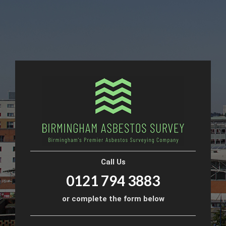
Call Us
0121 794 3883
or complete the form below