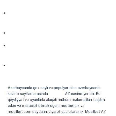
Mostbet AZ casino-da qazanmaq
üçün nəzərə alınmalıdırı xassələr
Əsas hesab yaratmaq
Əməliyyatlar üçün maliyyə
hesabı
Mostbet AZ casino-da oyun
oynamamaq üçün növ və
təhlükəsizlik qaydaları
Azərbaycanda çox saylı və populyar olan azerbaycanda
kazino saytları arasında
mostbet
AZ casino yer alır. Bu
qeydiyyat və oyunlarla əlaqəli mühüm məlumatları təqdim
edən və müraciət etmək üçün mostbet.az və
mostbet.com saytlarını ziyarət edə bilərsiniz. Mostbet AZ