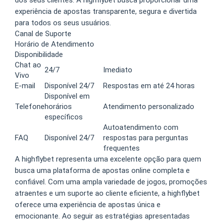
experiência de apostas transparente, segura e divertida
para todos os seus usuários.
Canal de Suporte
Horário de Atendimento
Disponibilidade
Chat ao
24/7
Imediato
Vivo
E-mail
Disponível 24/7
Respostas em até 24 horas
Disponível em
Telefone
horários
Atendimento personalizado
específicos
Autoatendimento com
FAQ
Disponível 24/7
respostas para perguntas
frequentes
A highflybet representa uma excelente opção para quem
busca uma plataforma de apostas online completa e
confiável. Com uma ampla variedade de jogos, promoções
atraentes e um suporte ao cliente eficiente, a highflybet
oferece uma experiência de apostas única e
emocionante. Ao seguir as estratégias apresentadas