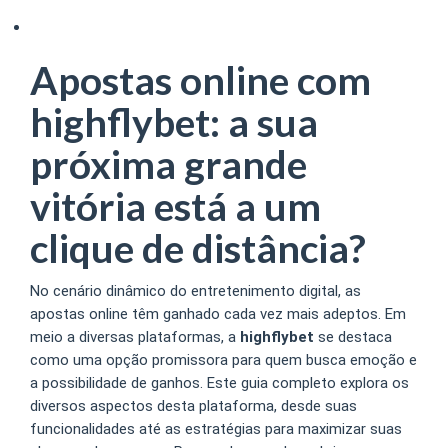
highflybet
Recursos adicionais e suporte oferecido pela highflybet
Apostas online com
highflybet: a sua
próxima grande
vitória está a um
clique de distância?
No cenário dinâmico do entretenimento digital, as
apostas online têm ganhado cada vez mais adeptos. Em
meio a diversas plataformas, a
highflybet
se destaca
como uma opção promissora para quem busca emoção e
a possibilidade de ganhos. Este guia completo explora os
diversos aspectos desta plataforma, desde suas
funcionalidades até as estratégias para maximizar suas