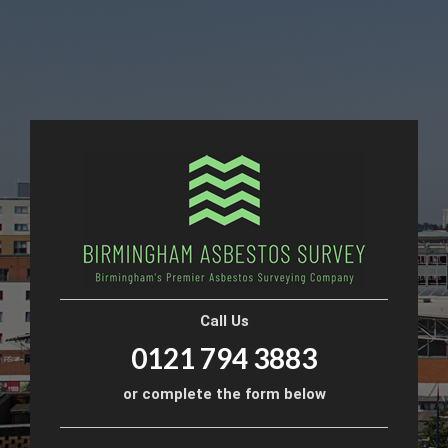
Call Us
0121 794 3883
or complete the form below