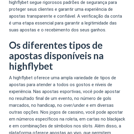
highflybet segue rigorosos padrões de segurança para
proteger seus clientes e garantir uma experiência de
apostas transparente e confiável. A verificação da conta
é uma etapa essencial para garantir a legitimidade das
suas apostas e o recebimento dos seus ganhos.
Os diferentes tipos de
apostas disponíveis na
highflybet
A highflybet oferece uma ampla variedade de tipos de
apostas para atender a todos os gostos e níveis de
experiência. Nas apostas esportivas, você pode apostar
no resultado final de um evento, no número de gols
marcados, no handicap, no over/under e em diversas
outras opções. Nos jogos de cassino, você pode apostar
em números específicos na roleta, em cartas no blackjack
e em combinações de símbolos nos slots. Além disso, a
plataforma oferece apostas ao vivo, que permitem