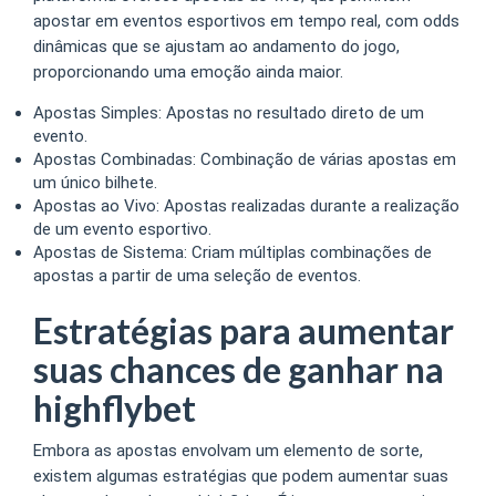
apostar em eventos esportivos em tempo real, com odds
dinâmicas que se ajustam ao andamento do jogo,
proporcionando uma emoção ainda maior.
Apostas Simples: Apostas no resultado direto de um
evento.
Apostas Combinadas: Combinação de várias apostas em
um único bilhete.
Apostas ao Vivo: Apostas realizadas durante a realização
de um evento esportivo.
Apostas de Sistema: Criam múltiplas combinações de
apostas a partir de uma seleção de eventos.
Estratégias para aumentar
suas chances de ganhar na
highflybet
Embora as apostas envolvam um elemento de sorte,
existem algumas estratégias que podem aumentar suas