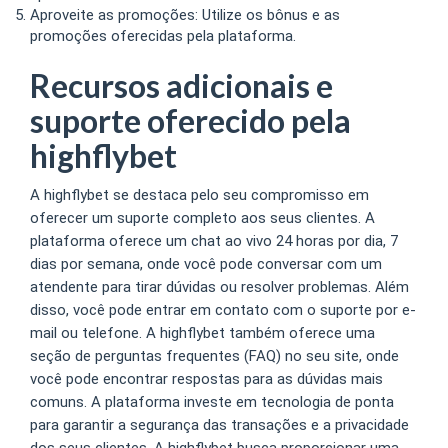
Aproveite as promoções: Utilize os bônus e as
promoções oferecidas pela plataforma.
Recursos adicionais e
suporte oferecido pela
highflybet
A highflybet se destaca pelo seu compromisso em
oferecer um suporte completo aos seus clientes. A
plataforma oferece um chat ao vivo 24 horas por dia, 7
dias por semana, onde você pode conversar com um
atendente para tirar dúvidas ou resolver problemas. Além
disso, você pode entrar em contato com o suporte por e-
mail ou telefone. A highflybet também oferece uma
seção de perguntas frequentes (FAQ) no seu site, onde
você pode encontrar respostas para as dúvidas mais
comuns. A plataforma investe em tecnologia de ponta
para garantir a segurança das transações e a privacidade
dos seus clientes. A highflybet busca proporcionar uma