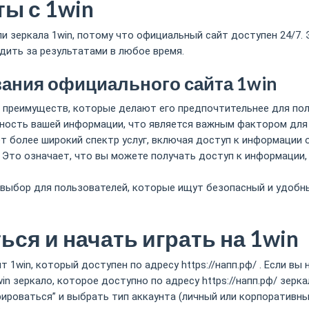
ы с 1win
и зеркала 1win, потому что официальный сайт доступен 24/7. 
дить за результатами в любое время.
ания официального сайта 1win
 преимуществ, которые делают его предпочтительнее для пол
ность вашей информации, что является важным фактором для 
т более широкий спектр услуг, включая доступ к информации 
 Это означает, что вы можете получать доступ к информации,
й выбор для пользователей, которые ищут безопасный и удобн
ься и начать играть на 1win
т 1win, который доступен по адресу https://напп.рф/ . Если в
n зеркало, которое доступно по адресу https://напп.рф/ зерка
рироваться” и выбрать тип аккаунта (личный или корпоративны