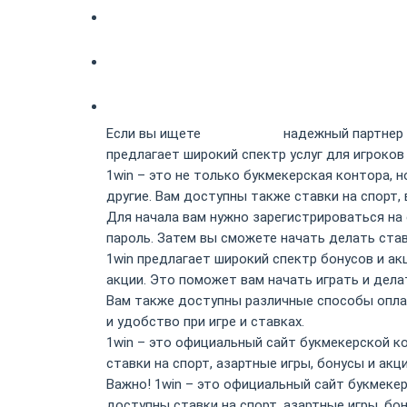
Шаги для входа на 1win
Бонусы и акции на 1win
Как получить бонус на 1w
Если вы ищете
1win казино
надежный партнер д
предлагает широкий спектр услуг для игроков 
1win – это не только букмекерская контора, н
другие. Вам доступны также ставки на спорт, 
Для начала вам нужно зарегистрироваться на 
пароль. Затем вы сможете начать делать став
1win предлагает широкий спектр бонусов и ак
акции. Это поможет вам начать играть и дел
Вам также доступны различные способы оплат
и удобство при игре и ставках.
1win – это официальный сайт букмекерской ко
ставки на спорт, азартные игры, бонусы и акц
Важно! 1win – это официальный сайт букмекер
доступны ставки на спорт, азартные игры, бон