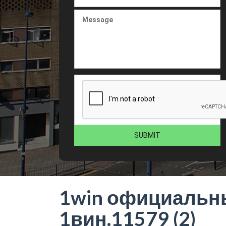
1win официальны
1вин.11579 (2)