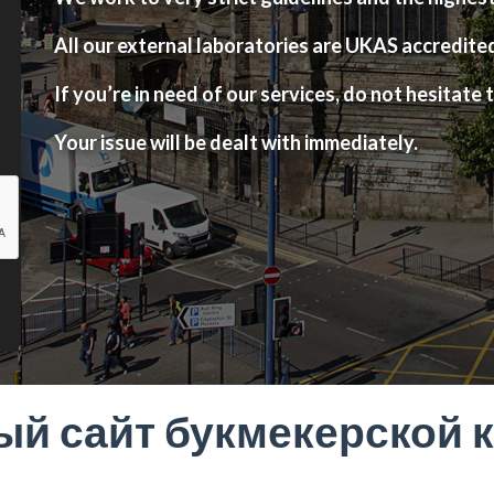
All our external laboratories are UKAS accredite
If you’re in need of our services, do not hesitate t
Your issue will be dealt with immediately.
й сайт букмекерской 