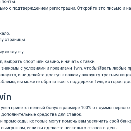
 почты.
сьмо с подтверждением регистрации. Откройте это письмо и н
кало.
лу страницы.
у аккаунту.
n, выбрать спорт или казино, и начать ставки.
вы знакомы с условиями и правилами 1win, чтобы避вать любые 
ккаунта, и не делайте доступ к вашему аккаунту третьим лица
роблемы, вы можете обратиться к поддержке 1win, которая дос
win
тупен приветственный бонус в размере 100% от суммы первого д
ь дополнительные средства для ставок.
 и промокоды, которые могут помочь вам увеличить свой банкр
выигрышам, если вы сделаете несколько ставок в день.