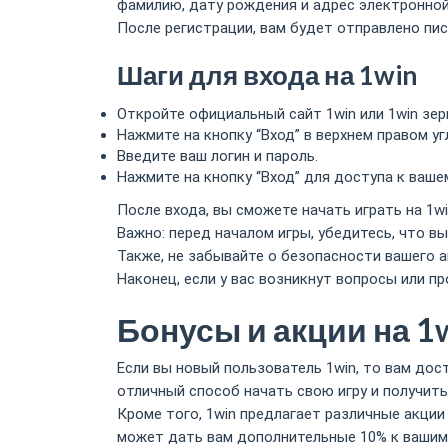
фамилию, дату рождения и адрес электронной
После регистрации, вам будет отправлено пи
Шаги для входа на 1win
Откройте официальный сайт 1win или 1win зер
Нажмите на кнопку “Вход” в верхнем правом уг
Введите ваш логин и пароль.
Нажмите на кнопку “Вход” для доступа к вашем
После входа, вы сможете начать играть на 1wi
Важно: перед началом игры, убедитесь, что 
Также, не забывайте о безопасности вашего а
Наконец, если у вас возникнут вопросы или п
Бонусы и акции на 1
Если вы новый пользователь 1win, то вам дос
отличный способ начать свою игру и получит
Кроме того, 1win предлагает различные акции
может дать вам дополнительные 10% к вашим 