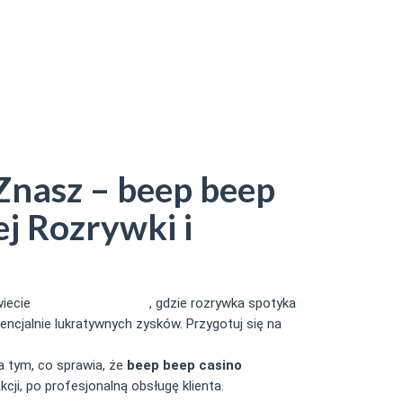
ki i Realnych Wygranych.
Znasz – beep beep
j Rozrywki i
wiecie
beep beep casino
, gdzie rozrywka spotyka
ncjalnie lukratywnych zysków. Przygotuj się na
a tym, co sprawia, że
beep beep casino
cji, po profesjonalną obsługę klienta.