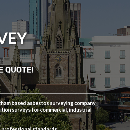
VEY
E QUOTE!
ngham based asbestos surveying company
ion surveys for commercial, industrial
t professional standards.