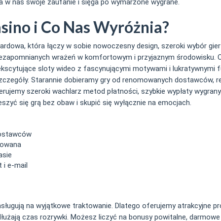
a w nas swoje zaufanie i sięga po wymarzone wygrane.
sino i Co Nas Wyróżnia?
ardowa, która łączy w sobie nowoczesny design, szeroki wybór gie
iezapomnianych wrażeń w komfortowym i przyjaznym środowisku. O
tym ekscytujące sloty wideo z fascynującymi motywami i lukratywnym
czegóły. Starannie dobieramy gry od renomowanych dostawców, reg
rujemy szeroki wachlarz metod płatności, szybkie wypłaty wygran
szyć się grą bez obaw i skupić się wyłącznie na emocjach.
dostawców
ulowana
asie
i e-mail
sługują na wyjątkowe traktowanie. Dlatego oferujemy atrakcyjne pr
łużają czas rozrywki. Możesz liczyć na bonusy powitalne, darmowe 