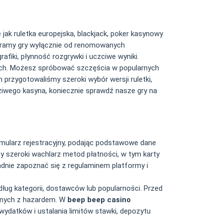
 jak ruletka europejska, blackjack, poker kasynowy
bieramy gry wyłącznie od renomowanych
afiki, płynność rozgrywki i uczciwe wyniki.
ych. Możesz spróbować szczęścia w popularnych
h przygotowaliśmy szeroki wybór wersji ruletki,
dziwego kasyna, koniecznie sprawdź nasze gry na
ormularz rejestracyjny, podając podstawowe dane
y szeroki wachlarz metod płatności, w tym karty
adnie zapoznać się z regulaminem platformy i
ług kategorii, dostawców lub popularności. Przed
zanych z hazardem. W
beep beep casino
datków i ustalania limitów stawki, depozytu