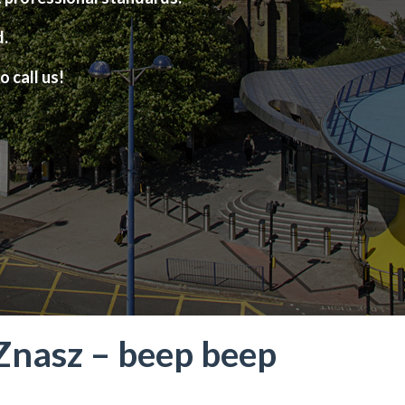
d.
o call us!
Znasz – beep beep