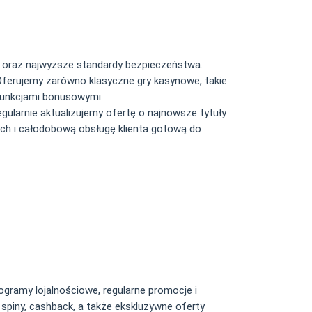
r oraz najwyższe standardy bezpieczeństwa.
ferujemy zarówno klasyczne gry kasynowe, takie
i funkcjami bonusowymi.
ularnie aktualizujemy ofertę o najnowsze tytuły
ych i całodobową obsługę klienta gotową do
ogramy lojalnościowe, regularne promocje i
spiny, cashback, a także ekskluzywne oferty