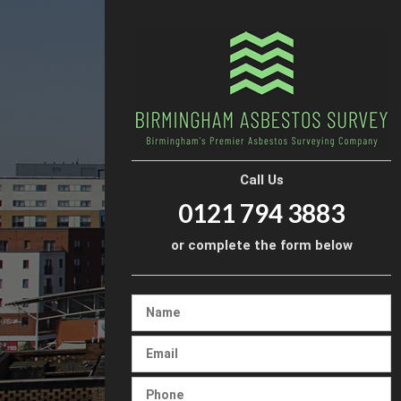
Call Us
0121 794 3883
or complete the form below