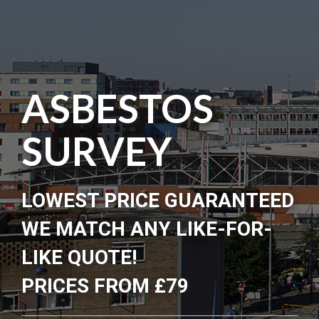
ASBESTOS
SURVEY
LOWEST PRICE GUARANTEED
WE MATCH ANY LIKE-FOR-
LIKE QUOTE!
PRICES FROM £79