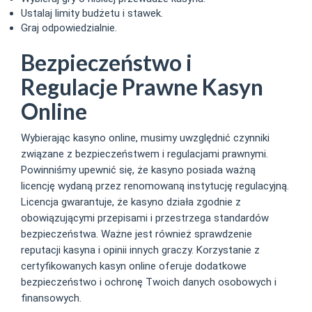
Ustalaj limity budżetu i stawek.
Graj odpowiedzialnie.
Bezpieczeństwo i
Regulacje Prawne Kasyn
Online
Wybierając kasyno online, musimy uwzględnić czynniki
związane z bezpieczeństwem i regulacjami prawnymi.
Powinniśmy upewnić się, że kasyno posiada ważną
licencję wydaną przez renomowaną instytucję regulacyjną.
Licencja gwarantuje, że kasyno działa zgodnie z
obowiązującymi przepisami i przestrzega standardów
bezpieczeństwa. Ważne jest również sprawdzenie
reputacji kasyna i opinii innych graczy. Korzystanie z
certyfikowanych kasyn online oferuje dodatkowe
bezpieczeństwo i ochronę Twoich danych osobowych i
finansowych.