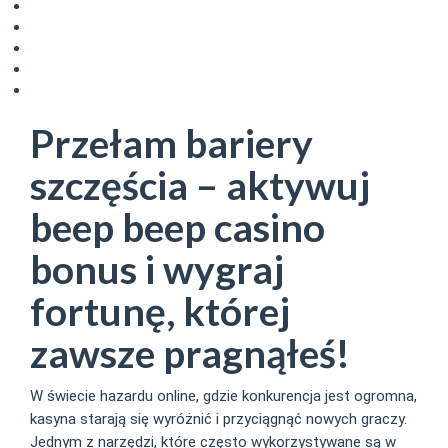
Strategie Korzystania z Bonusów Kasynowych
Optymalizacja Wyboru Gry
Zarządzanie Budżetem i Limitami Stawek
Bezpieczeństwo i Regulacje Prawne Kasyn Online
Przyszłość Bonusów Kasynowych
Przełam bariery
szczęścia – aktywuj
beep beep casino
bonus i wygraj
fortunę, której
zawsze pragnąłeś!
W świecie hazardu online, gdzie konkurencja jest ogromna,
kasyna starają się wyróżnić i przyciągnąć nowych graczy.
Jednym z narzędzi, które często wykorzystywane są w