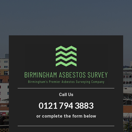
Call Us
0121 794 3883
or complete the form below