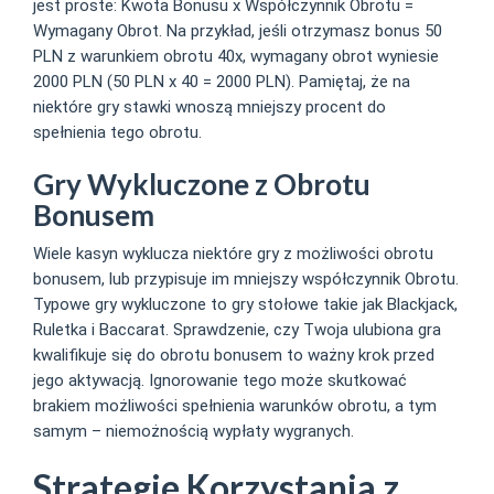
jest proste: Kwota Bonusu x Współczynnik Obrotu =
Wymagany Obrot. Na przykład, jeśli otrzymasz bonus 50
PLN z warunkiem obrotu 40x, wymagany obrot wyniesie
2000 PLN (50 PLN x 40 = 2000 PLN). Pamiętaj, że na
niektóre gry stawki wnoszą mniejszy procent do
spełnienia tego obrotu.
Gry Wykluczone z Obrotu
Bonusem
Wiele kasyn wyklucza niektóre gry z możliwości obrotu
bonusem, lub przypisuje im mniejszy współczynnik Obrotu.
Typowe gry wykluczone to gry stołowe takie jak Blackjack,
Ruletka i Baccarat. Sprawdzenie, czy Twoja ulubiona gra
kwalifikuje się do obrotu bonusem to ważny krok przed
jego aktywacją. Ignorowanie tego może skutkować
brakiem możliwości spełnienia warunków obrotu, a tym
samym – niemożnością wypłaty wygranych.
Strategie Korzystania z