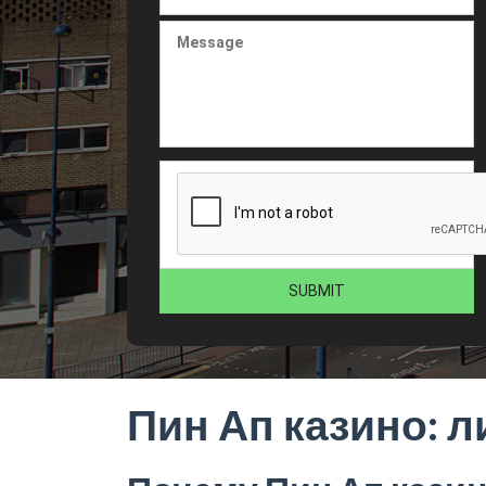
Пин Ап казино: л